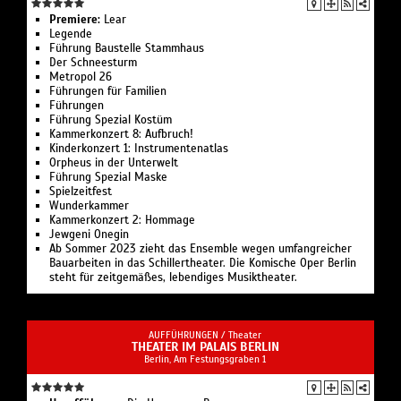
Premiere:
Lear
Legende
Führung Bau­stelle Stamm­haus
Der Schnee­sturm
Metropol 26
Führungen für Familien
Führungen
Führung Spezial Kostüm
Kammerkonzert 8: Aufbruch!
Kinderkonzert 1: Instru­men­ten­atlas
Or­pheus in der Un­ter­welt
Führung Spezial Maske
Spielzeit­fest
Wunder­kammer
Kammerkonzert 2: Hommage
Jewgeni Onegin
Ab Sommer 2023 zieht das Ensemble wegen umfangreicher
Bauarbeiten in das Schillertheater. Die Komische Oper Berlin
steht für zeitgemäßes, lebendiges Musiktheater.
AUFFÜHRUNGEN /
Theater
THEATER IM PALAIS BERLIN
Berlin, Am Festungsgraben 1