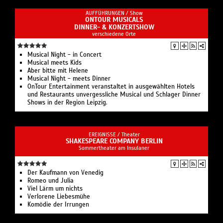
AUFFÜHRUNGEN /
Show
ONTOUR MUSICALS
DINNER- & KONZERTSHOW
verschiedene Orte
Musical Night - in Concert
Musical meets Kids
Aber bitte mit Helene
Musical Night - meets Dinner
OnTour Entertainment veranstaltet in ausgewählten Hotels
und Restaurants unvergessliche Musical und Schlager Dinner
Shows in der Region Leipzig.
EREIGNISSE /
Theater
SHAKESPEARE COMPANY BERLIN
Sommertheater am Insulaner
Der Kaufmann von Venedig
Romeo und Julia
Viel Lärm um nichts
Verlorene Liebesmühe
Komödie der Irrungen