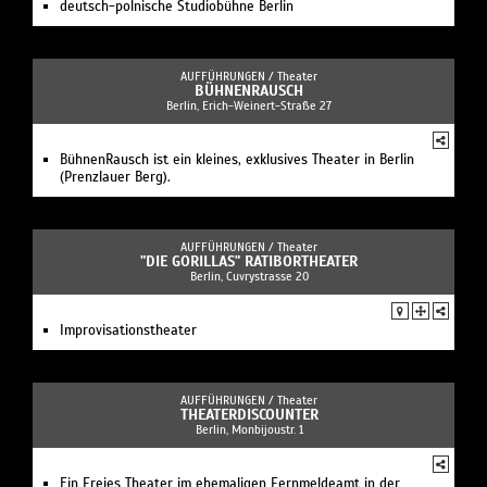
deutsch-polnische Studiobühne Berlin
AUFFÜHRUNGEN /
Theater
BÜHNENRAUSCH
Berlin, Erich-Weinert-Straße 27
BühnenRausch ist ein kleines, exklusives Theater in Berlin
(Prenzlauer Berg).
AUFFÜHRUNGEN /
Theater
"DIE GORILLAS" RATIBORTHEATER
Berlin, Cuvrystrasse 20
Improvisationstheater
AUFFÜHRUNGEN /
Theater
THEATERDISCOUNTER
Berlin, Monbijoustr. 1
Ein Freies Theater im ehemaligen Fernmeldeamt in der