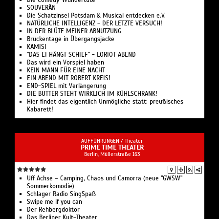
Die Comedy-Wundertüte
SOUVERÄN
Die Schatzinsel Potsdam & Musical entdecken e.V.
NATÜRLICHE INTELLIGENZ - DER LETZTE VERSUCH!
IN DER BLÜTE MEINER ABNUTZUNG
Brückentage in Übergangsjacke
KAMISI
"DAS EI HÄNGT SCHIEF" - LORIOT ABEND
Das wird ein Vorspiel haben
KEIN MANN FÜR EINE NACHT
EIN ABEND MIT ROBERT KREIS!
END-SPIEL mit Verlängerung
DIE BUTTER STEHT WIRKLICH IM KÜHLSCHRANK!
Hier findet das eigentlich Unmögliche statt: preußisches
Kabarett!
AUFFÜHRUNGEN /
Theater
PRIME TIME THEATER
Berlin, ​Müllerstraße 163
Uff Achse – Camping, Chaos und Camorra (neue "GWSW"
Sommerkomödie)
Schlager Radio SingSpaß
Swipe me if you can
Der Rehbergdoktor
Das Berliner Kult-Theater