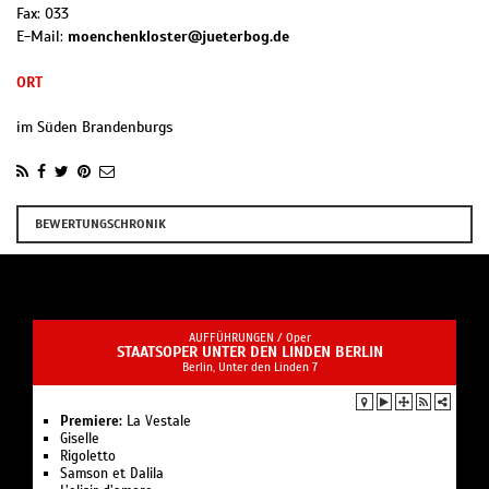
Fax:
033
E-Mail:
moenchenkloster@jueterbog.de
ORT
im Süden Brandenburgs
BEWERTUNGSCHRONIK
AUFFÜHRUNGEN /
Oper
STAATSOPER UNTER DEN LINDEN BERLIN
Berlin, Unter den Linden 7
Premiere:
La Vestale
Giselle
Rigoletto
Samson et Dalila