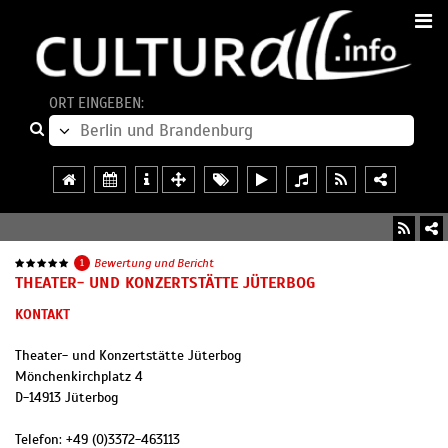
ORT EINGEBEN:
1
Bewertung und Bericht
THEATER- UND KONZERTSTÄTTE JÜTERBOG
KONTAKT
Theater- und Konzertstätte Jüterbog
Mönchenkirchplatz 4
D
-
14913
Jüterbog
Telefon:
+49 (0)3372-463113