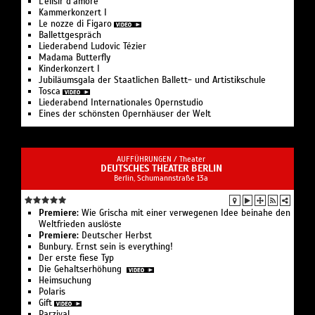
L’elisir d’amore
Kam­mer­kon­zert I
Le nozze di Figaro
Ballettgespräch
Liederabend Ludovic Tézier
Madama Butterfly
Kinderkonzert I
Jubiläumsgala der Staatlichen Ballett- und Artistikschule
Tosca
Liederabend Internationales Opernstudio
Eines der schönsten Opernhäuser der Welt
AUFFÜHRUNGEN /
Theater
DEUTSCHES THEATER BERLIN
Berlin, Schumannstraße 13a
Premiere:
Wie Grischa mit einer verwegenen Idee beinahe den
Weltfrieden auslöste
Premiere:
Deutscher Herbst
Bunbury. Ernst sein is everything!
Der erste fiese Typ
Die Gehaltserhöhung
Heimsuchung
Polaris
Gift
Parzival