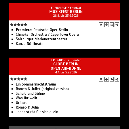
EREIGNISSE /
Festival
MUSIKFEST BERLIN
28.8. bis 23.9.2026
Premiere:
Deutsche Oper Berlin
Chineke! Orchestra / Cape Town Opera
Salzburger Marionettentheater
Kanze Nō Theater
EREIGNISSE /
Theater
GLOBE BERLIN
OPEN AIR-BÜHNE
4.7. bis 5.9.2026
Ein Sommernachtstraum
Romeo & Juliet (original version)
Schuld und Sühne
Was Ihr wollt
Urfaust
Romeo & Julia
Jeder stirbt für sich allein