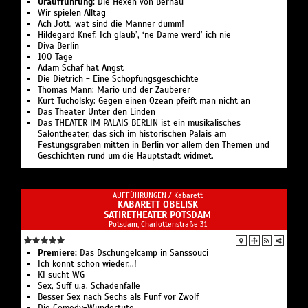
Uraufführung:
Die Hexen von Bernau
Wir spielen Alltag
Ach Jott, wat sind die Männer dumm!
Hildegard Knef: Ich glaub’, ‘ne Dame werd’ ich nie
Diva Berlin
100 Tage
Adam Schaf hat Angst
Die Dietrich - Eine Schöpfungsgeschichte
Thomas Mann: Mario und der Zauberer
Kurt Tucholsky: Gegen einen Ozean pfeift man nicht an
Das Theater Unter den Linden
Das THEATER IM PALAIS BERLIN ist ein musikalisches
Salontheater, das sich im historischen Palais am
Festungsgraben mitten in Berlin vor allem den Themen und
Geschichten rund um die Hauptstadt widmet.
AUFFÜHRUNGEN /
Kabarett
KABARETT OBELISK
SATIRETHEATER POTSDAM
Potsdam, Charlottenstraße 31
Premiere:
Das Dschungelcamp in Sanssouci
Ich könnt schon wieder...!
KI sucht WG
Sex, Suff u.a. Schadenfälle
Besser Sex nach Sechs als Fünf vor Zwölf