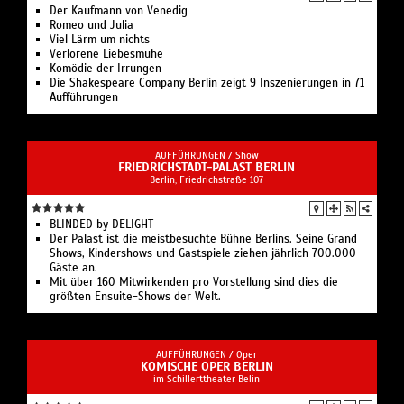
Der Kaufmann von Venedig
Romeo und Julia
Viel Lärm um nichts
Verlorene Liebesmühe
Komödie der Irrungen
Die Shakespeare Company Berlin zeigt 9 Inszenierungen in 71
Aufführungen
AUFFÜHRUNGEN /
Show
FRIEDRICHSTADT-PALAST BERLIN
Berlin, Friedrichstraße 107
BLINDED by DELIGHT
Der Palast ist die meistbesuchte Bühne Berlins. Seine Grand
Shows, Kindershows und Gastspiele ziehen jährlich 700.000
Gäste an.
Mit über 160 Mitwirkenden pro Vorstellung sind dies die
größten Ensuite-Shows der Welt.
AUFFÜHRUNGEN /
Oper
KOMISCHE OPER BERLIN
im Schillerttheater Belin