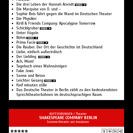
Die drei Leben der Hannah Arendt
Die Marquise von O. und –
Sophie Rois fährt gegen die Wand im Deutschen Theater
Die Physiker
Kirill & Friends Company: Apocalypse Tomorrow
Schicklgruber
Unter Vögeln
Böhm
Prima Facie
Die Räuber. Der Ort der Geschichte ist Deutschland
Liebe, einfach außerirdisch
Der Liebling
Ach, Mom!
Tagebuch eines Wahnsinnigen
Fake Jews
Sonne und Beton
Leichter Gesang
fünf minuten stille
Das Deutsche Theater in Berlin zählt zu den bedeutendsten
Sprechtheaterbühnen im deutschsprachigen Raum.
AUFFÜHRUNGEN /
Theater
SHAKESPEARE COMPANY BERLIN
Sommertheater am Insulaner