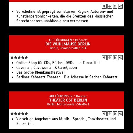
Volksbühne ist geprägt von starken Regie-, Autoren- und
Künstlerpersönlichkeiten, die die Grenzen des klassischen
Sprechtheaters unablässig neu vermessen
AUFFÜHRUNGEN /
Kabarett
DIE WÜHLMÄUSE BERLIN
Berlin, Pommernallee 2-4
Online-Shop für CDs, Bücher, DVDs und Fanartikel
Caveman, Cavewoman & CaveQueen
Das Große Kleinkunstfestival
Berliner Kabarett-Theater - Die Adresse in Sachen Kabarett
AUFFÜHRUNGEN /
Theater
THEATER OST BERLIN
Berlin, Moriz-Seeler-Straße 1
Vielseitige Angebote aus Musik-, Sprech-, Tanztheater und
Konzerten