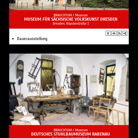
BRAUCHTUM /
Museum
MUSEUM FÜR SÄCHSISCHE VOLKSKUNST DRESDEN
Dresden, Köpckestraße 1
Dauerausstellung
BRAUCHTUM /
Museum
DEUTSCHES STUHLBAUMUSEUM RABENAU