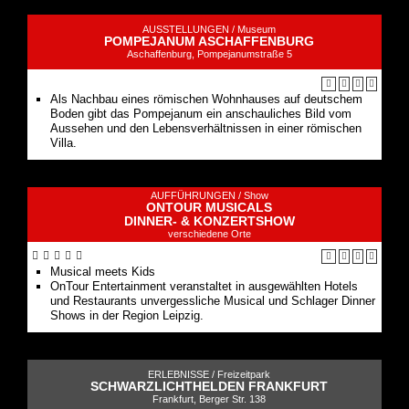
AUSSTELLUNGEN /
Museum
POMPEJANUM ASCHAFFENBURG
Aschaffenburg, Pompejanumstraße 5
Als Nachbau eines römischen Wohnhauses auf deutschem
Boden gibt das Pompejanum ein anschauliches Bild vom
Aussehen und den Lebensverhältnissen in einer römischen
Villa.
AUFFÜHRUNGEN /
Show
ONTOUR MUSICALS
DINNER- & KONZERTSHOW
verschiedene Orte
Musical meets Kids
OnTour Entertainment veranstaltet in ausgewählten Hotels
und Restaurants unvergessliche Musical und Schlager Dinner
Shows in der Region Leipzig.
ERLEBNISSE /
Freizeitpark
SCHWARZLICHTHELDEN FRANKFURT
Frankfurt, Berger Str. 138