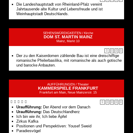
Die Landeshauptstadt von Rheinland-Pfalz vereint
Jahrtausende alte Kultur und Lebensfreude und ist
Weinhauptstadt Deutschlands.
SEHENSWÜRDIGKEITEN /
Kirche
DOM ST. MARTIN MAINZ
Mainz, Markt 10
Der zu den Kaiserdomen zählende Bau ist eine dreischiffige
romanische Pfeilerbasilika, mit romanische als auch gotische
und barocke Anbauten.
AUFFÜHRUNGEN /
Theater
KAMMERSPIELE FRANKFURT
Frankfurt am Main, Neue Mainzerstr. 15
Uraufführung:
Der Abend vor dem Danach
Uraufführung:
Das Deutschland­herz
Ich bin wie ihr, Ich liebe Äpfel
Zirkus Kafka
Positionen und Perspektiven: Yousef Sweid
Paradies­vögel