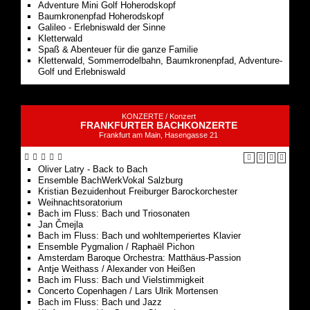
Adventure Mini Golf Hoherodskopf
Baumkronenpfad Hoherodskopf
Galileo - Erlebniswald der Sinne
Kletterwald
Spaß & Abenteuer für die ganze Familie
Kletterwald, Sommerrodelbahn, Baumkronenpfad, Adventure-
Golf und Erlebniswald
KONZERTE /
Konzert
FRANKFURTER BACHKONZERTE
Frankfurt am Main, Hasengasse 21
Oliver Latry - Back to Bach
Ensemble BachWerkVokal Salzburg
Kristian Bezuidenhout Freiburger Barockorchester
Weihnachtsoratorium
Bach im Fluss: Bach und Triosonaten
Jan Čmejla
Bach im Fluss: Bach und wohltemperiertes Klavier
Ensemble Pygmalion / Raphaël Pichon
Amsterdam Baroque Orchestra: Matthäus-Passion
Antje Weithass / Alexander von Heißen
Bach im Fluss: Bach und Vielstimmigkeit
Concerto Copenhagen / Lars Ulrik Mortensen
Bach im Fluss: Bach und Jazz