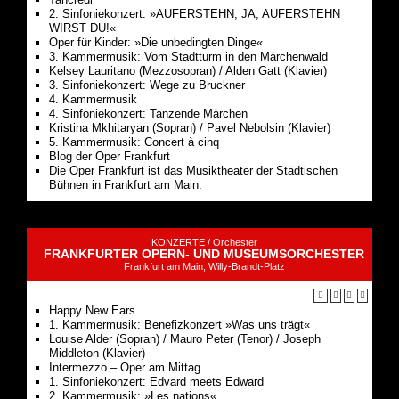
2. Sinfoniekonzert: »AUFERSTEHN, JA, AUFERSTEHN
WIRST DU!«
Oper für Kinder: »Die unbedingten Dinge«
3. Kammermusik: Vom Stadtturm in den Märchenwald
Kelsey Lauritano (Mezzosopran) / Alden Gatt (Klavier)
3. Sinfoniekonzert: Wege zu Bruckner
4. Kammermusik
4. Sinfoniekonzert: Tanzende Märchen
Kristina Mkhitaryan (Sopran) / Pavel Nebolsin (Klavier)
5. Kammermusik: Concert à cinq
Blog der Oper Frankfurt
Die Oper Frankfurt ist das Musiktheater der Städtischen
Bühnen in Frankfurt am Main.
KONZERTE /
Orchester
FRANKFURTER OPERN- UND MUSEUMSORCHESTER
Frankfurt am Main, Willy-Brandt-Platz
Happy New Ears
1. Kammermusik: Benefizkonzert »Was uns trägt«
Louise Alder (Sopran) / Mauro Peter (Tenor) / Joseph
Middleton (Klavier)
Intermezzo – Oper am Mittag
1. Sinfoniekonzert: Edvard meets Edward
2. Kammermusik: »Les nations«