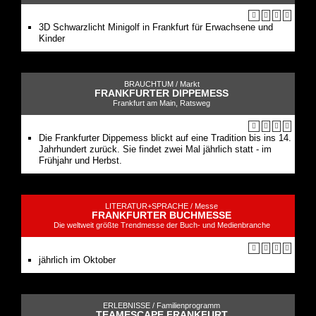
3D Schwarzlicht Minigolf in Frankfurt für Erwachsene und
Kinder
BRAUCHTUM /
Markt
FRANKFURTER DIPPEMESS
Frankfurt am Main, Ratsweg
Die Frankfurter Dippemess blickt auf eine Tradition bis ins 14.
Jahrhundert zurück. Sie findet zwei Mal jährlich statt - im
Frühjahr und Herbst.
LITERATUR+SPRACHE /
Messe
FRANKFURTER BUCHMESSE
Die weltweit größte Trendmesse der Buch- und Medienbranche
jährlich im Oktober
ERLEBNISSE /
Familienprogramm
TEAMESCAPE FRANKFURT