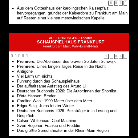
Aus dem Gotteshaus der karolingschen Kaiserpfalz
hervorgegangen, gründet der Kaiserdom zu Frankfurt am Main
auf Resten einer kleinen merowingischen Kapelle.
AUFFÜHRUNGEN /
Theater
SCHAUSPIELHAUS FRANKFURT
Frankfurt am Main, Willy-Brandt-Platz
Premiere:
Die Abenteuer des braven Soldaten Schwejk
Premiere:
Eines langen Tages Reise in die Nacht
Antigone
Viel Lärm um nichts
Führung durch das Schauspiel­haus
Der aufhaltsame Aufstieg des Arturo Ui
Deutscher Buchpreis 2026: Die Autor:innen der Shortlist
Dörte Hansen: Broder
Caroline Wahl: 1999 Meter über dem Meer
Edgar Selg: Juras letzter Winter
Deutscher Buchpreis 2026: Preisträger:in in Lesung und
Gespräch
Colson White­head: Cool Machine
Sven Regener: Frankie und Freddie
Das größte Sprechtheater in der Rhein-Main Region