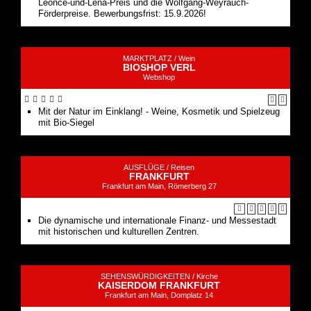
Leonce-und-Lena-Preis und die Wolfgang-Weyrauch-
Förderpreise. Bewerbungsfrist: 15.9.2026!
MARKTPLATZ /
Wein
BIOSHOP VERL
Webshop
Mit der Natur im Einklang! - Weine, Kosmetik und Spielzeug
mit Bio-Siegel
AUSFLÜGE /
Reisen
FRANKFURT
Frankfurt am Main, Römerberg 27
Die dynamische und internationale Finanz- und Messestadt
mit historischen und kulturellen Zentren.
SEHENSWÜRDIGKEITEN /
Kirche
KAISERDOM FRANKFURT
Frankfurt am Main, Domplatz 14