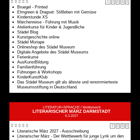
Bruegel - Printed
Elmgreen & Dragset: Stillleben mit Gemüse
Kinderstunde XS
Märchenreise - Führung mit Musik
Atelierkurse für Kinder & Jugendliche
Städel Blog
Kunstgeschichte online
Städel Mixtape
Onlineshop des Städel Museum
Digitale Angebote des Städel Museums
Ferienkurse
AusKunstBildung
Familienführung
Führungen & Workshops
KinderKunstKlub
Das Städel Museum gilt als älteste und renommierteste
Museumsstiftung in Deutschland.
LITERATUR+SPRACHE /
Wettbewerb
LITERARISCHER MÄRZ DARMSTADT
6.3.2027
Literarische März 2027 - Ausschreibung
Literarischer März - Der Wettbewerb für junge Lyrik um den