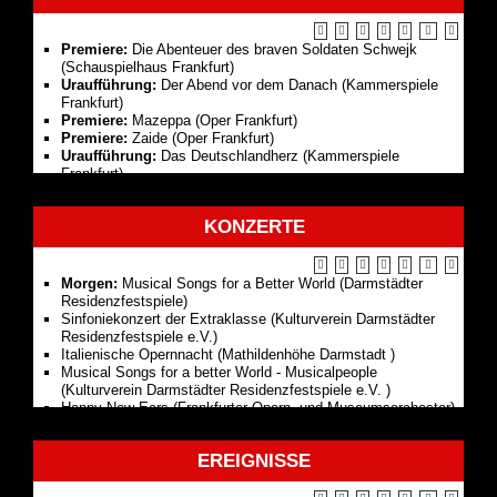
Premiere:
Die Abenteuer des braven Soldaten Schwejk
(Schauspielhaus Frankfurt)
Uraufführung:
Der Abend vor dem Danach (Kammerspiele
Frankfurt)
Premiere:
Mazeppa (Oper Frankfurt)
Premiere:
Zaide (Oper Frankfurt)
Uraufführung:
Das Deutschland­herz (Kammerspiele
Frankfurt)
Premiere:
Eines langen Tages Reise in die Nacht
(Schauspielhaus Frankfurt)
KONZERTE
Premiere:
Ottone (Oper Frankfurt)
Italienische Opernnacht (Darmstädter Residenzfestspiele)
Turandot (Oper Frankfurt)
Così fan tutte (Oper Frankfurt)
Morgen:
Musical Songs for a Better World (Darmstädter
Antigone (Schauspielhaus Frankfurt)
Residenzfestspiele)
Happy New Ears (Oper Frankfurt)
Sinfoniekonzert der Extraklasse (Kulturverein Darmstädter
Ich bin wie ihr, Ich liebe Äpfel (Kammerspiele Frankfurt)
Residenzfestspiele e.V.)
1. Kammermusik: Benefizkonzert »Was uns trägt« (Oper
Italienische Opernnacht (Mathildenhöhe Darmstadt )
Frankfurt)
Musical Songs for a better World - Musicalpeople
Louise Alder (Sopran) / Mauro Peter (Tenor) / Joseph
(Kulturverein Darmstädter Residenzfestspiele e.V. )
Middleton (Klavier) (Oper Frankfurt)
Happy New Ears (Frankfurter Opern- und Museumsorchester)
Opernworkshop "Turandot" (Oper Frankfurt)
Happy New Ears (Oper Frankfurt)
Intermezzo – Oper am Mittag (Oper Frankfurt)
Gastspiel in Wiesbaden (Tonhalle-Orchester Zürich)
Backstage-Führung – Blick hinter die Kulissen (Oper
EREIGNISSE
1. Kammermusik: Benefizkonzert »Was uns trägt«
Frankfurt)
(Frankfurter Opern- und Museumsorchester)
Viel Lärm um nichts (Schauspielhaus Frankfurt)
1. Kammermusik: Benefizkonzert »Was uns trägt« (Oper