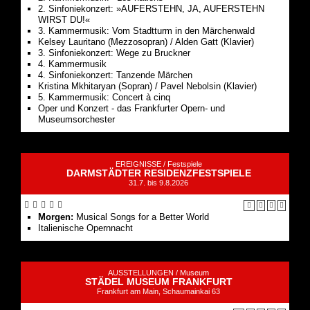
2. Sinfoniekonzert: »AUFERSTEHN, JA, AUFERSTEHN
WIRST DU!«
3. Kammermusik: Vom Stadtturm in den Märchenwald
Kelsey Lauritano (Mezzosopran) / Alden Gatt (Klavier)
3. Sinfoniekonzert: Wege zu Bruckner
4. Kammermusik
4. Sinfoniekonzert: Tanzende Märchen
Kristina Mkhitaryan (Sopran) / Pavel Nebolsin (Klavier)
5. Kammermusik: Concert à cinq
Oper und Konzert - das Frankfurter Opern- und
Museumsorchester
EREIGNISSE /
Festspiele
DARMSTÄDTER RESIDENZFESTSPIELE
31.7. bis 9.8.2026
Morgen:
Musical Songs for a Better World
Italienische Opernnacht
AUSSTELLUNGEN /
Museum
STÄDEL MUSEUM FRANKFURT
Frankfurt am Main, Schaumainkai 63