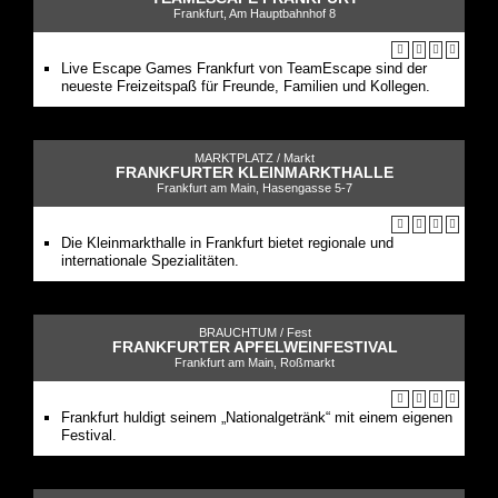
Frankfurt, Am Hauptbahnhof 8
Live Escape Games Frankfurt von TeamEscape sind der
neueste Freizeitspaß für Freunde, Familien und Kollegen.
MARKTPLATZ /
Markt
FRANKFURTER KLEINMARKTHALLE
Frankfurt am Main, Hasengasse 5-7
Die Kleinmarkthalle in Frankfurt bietet regionale und
internationale Spezialitäten.
BRAUCHTUM /
Fest
FRANKFURTER APFELWEINFESTIVAL
Frankfurt am Main, Roßmarkt
Frankfurt huldigt seinem „Nationalgetränk“ mit einem eigenen
Festival.