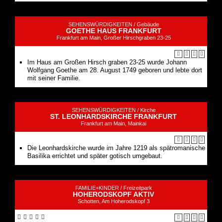
SEHENSWÜRDIGKEITEN /
Gebäude
GOETHE HAUS FRANKFURT
Frankfurt am Main, Großer Hirschgraben 23-25
Im Haus am Großen Hirsch graben 23-25 wurde Johann
Wolfgang Goethe am 28. August 1749 geboren und lebte dort
mit seiner Familie.
SEHENSWÜRDIGKEITEN /
Kirche
ST. LEONHARDSKIRCHE FRANKFURT
Frankfurt am Main, Mainkai
Die Leonhardskirche wurde im Jahre 1219 als spätromanische
Basilika errichtet und später gotisch umgebaut.
FAMILIE+KINDER /
Freizeitpark
HOHERODSKOPF AKTIV
Schotten, Am Hoherodskopf 3