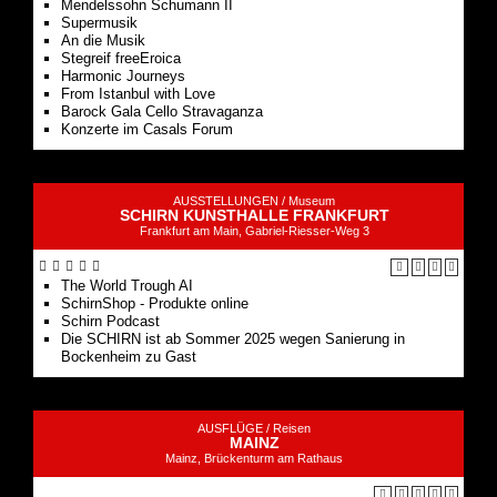
Mendelssohn Schumann II
Supermusik
An die Musik
Stegreif freeEroica
Harmonic Journeys
From Istanbul with Love
Barock Gala Cello Stravaganza
Konzerte im Casals Forum
AUSSTELLUNGEN /
Museum
SCHIRN KUNSTHALLE FRANKFURT
Frankfurt am Main, Gabriel-Riesser-Weg 3
The World Trough AI
SchirnShop - Produkte online
Schirn Podcast
Die SCHIRN ist ab Sommer 2025 wegen Sanierung in
Bockenheim zu Gast
AUSFLÜGE /
Reisen
MAINZ
Mainz, Brückenturm am Rathaus