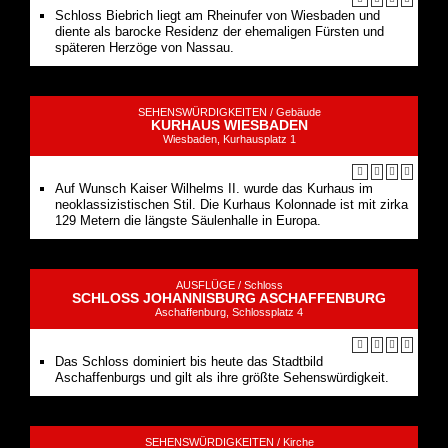
Schloss Biebrich liegt am Rheinufer von Wiesbaden und
diente als barocke Residenz der ehemaligen Fürsten und
späteren Herzöge von Nassau.
SEHENSWÜRDIGKEITEN /
Gebäude
KURHAUS WIESBADEN
Wiesbaden, Kurhausplatz 1
Auf Wunsch Kaiser Wilhelms II. wurde das Kurhaus im
neoklassizistischen Stil. Die Kurhaus Kolonnade ist mit zirka
129 Metern die längste Säulenhalle in Europa.
AUSFLÜGE /
Schloss
SCHLOSS JOHANNISBURG ASCHAFFENBURG
Aschaffenburg, Schlossplatz 4
Das Schloss dominiert bis heute das Stadtbild
Aschaffenburgs und gilt als ihre größte Sehenswürdigkeit.
SEHENSWÜRDIGKEITEN /
Kirche