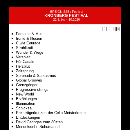
EREIGNISSE /
Festival
KRONBERG FESTIVAL
22.9. bis 4.10.2026
Fantasie & Mut
Ironie & Illusion
C wie Courage
Strahlkraft
Wunder & Wege
Verspielt
Für Casals
Herzblut
Zeitsprung
Serenade & Sarkasmus
Global Grooves
Grenzgänger
Progressive strings
New World
Erzählungen
Illumination
Schicksal
Preisträgerkonzert der Cello Meisterkurse
Entdeckungen
David Geringas zum 80sten
Mendelssohn Schumann I