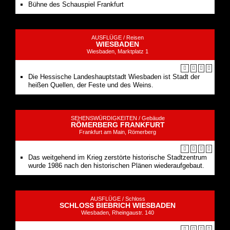
Bühne des Schauspiel Frankfurt
AUSFLÜGE /
Reisen
WIESBADEN
Wiesbaden, Marktplatz 1
Die Hessische Landeshauptstadt Wiesbaden ist Stadt der
heißen Quellen, der Feste und des Weins.
SEHENSWÜRDIGKEITEN /
Gebäude
RÖMERBERG FRANKFURT
Frankfurt am Main, Römerberg
Das weitgehend im Krieg zerstörte historische Stadtzentrum
wurde 1986 nach den historischen Plänen wiederaufgebaut.
AUSFLÜGE /
Schloss
SCHLOSS BIEBRICH WIESBADEN
Wiesbaden, Rheingaustr. 140