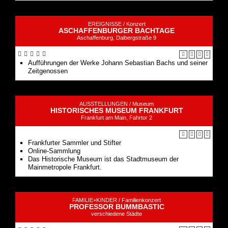
EREIGNISSE /
Konzert
ASCHAFFENBURGER BACHTAGE
Aschaffenburg, Dalbergstraße 9
Aufführungen der Werke Johann Sebastian Bachs und seiner
Zeitgenossen
AUSSTELLUNGEN /
Museum
HISTORISCHES MUSEUM FRANKFURT
Frankfurt am Main, Fahrtor 2
Frankfurter Sammler und Stifter
Online-Sammlung
Das Historische Museum ist das Stadtmuseum der
Mainmetropole Frankfurt.
FAMILIE+KINDER /
Familienkonzert
PROFESSOR BUMMBASTIC
verschiedene Städte