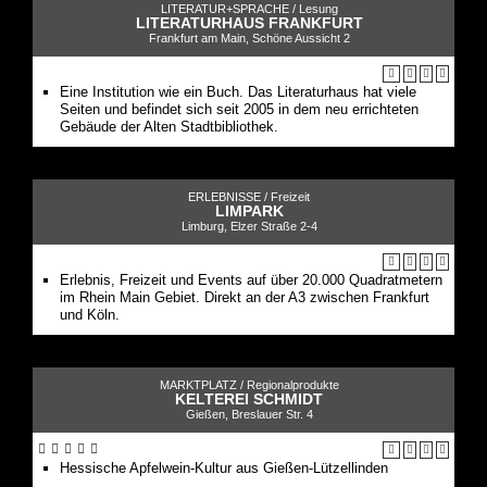
LITERATUR+SPRACHE /
Lesung
LITERATURHAUS FRANKFURT
Frankfurt am Main, Schöne Aussicht 2
Eine Institution wie ein Buch. Das Literaturhaus hat viele
Seiten und befindet sich seit 2005 in dem neu errichteten
Gebäude der Alten Stadtbibliothek.
ERLEBNISSE /
Freizeit
LIMPARK
Limburg, Elzer Straße 2-4
Erlebnis, Freizeit und Events auf über 20.000 Quadratmetern
im Rhein Main Gebiet. Direkt an der A3 zwischen Frankfurt
und Köln.
MARKTPLATZ /
Regionalprodukte
KELTEREI SCHMIDT
Gießen, Breslauer Str. 4
Hessische Apfelwein-Kultur aus Gießen-Lützellinden