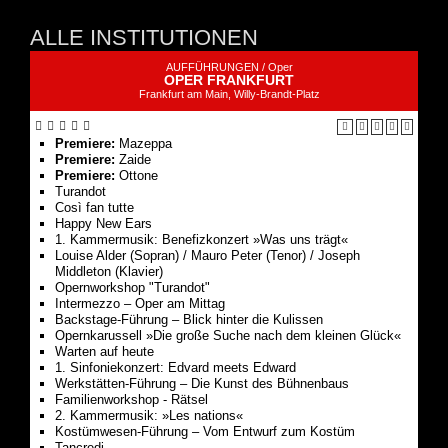
ALLE INSTITUTIONEN
AUFFÜHRUNGEN /
Oper
OPER FRANKFURT
Frankfurt am Main, Willy-Brandt-Platz
Premiere:
Mazeppa
Premiere:
Zaide
Premiere:
Ottone
Turandot
Così fan tutte
Happy New Ears
1. Kammermusik: Benefizkonzert »Was uns trägt«
Louise Alder (Sopran) / Mauro Peter (Tenor) / Joseph
Middleton (Klavier)
Opernworkshop "Turandot"
Intermezzo – Oper am Mittag
Backstage-Führung – Blick hinter die Kulissen
Opernkarussell »Die große Suche nach dem kleinen Glück«
Warten auf heute
1. Sinfoniekonzert: Edvard meets Edward
Werkstätten-Führung – Die Kunst des Bühnenbaus
Familienworkshop - Rätsel
2. Kammermusik: »Les nations«
Kostümwesen-Führung – Vom Entwurf zum Kostüm
Tancredi