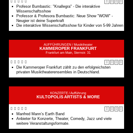
Profesor Bumbastic: "Knallegra" - Die interaktive
Wissenschaftsshow
Professor & Profesora Bumbastic: Neue Show "WOW" -
Neugier ist deine Superkraft
Die interaktive Wissenschaftsshow für Kinder von 5-99 Jahren
AUFFÜHRUNGEN /
Musiktheater
KAMMEROPER FRANKFURT
Frankfurt am Main, Sternstr. 31
Die Kammeroper Frankfurt zählt zu den erfolgreichsten
privaten Musiktheaterensembles in Deutschland.
KONZERTE /
Aufführung
KULTOPOLIS ARTISTS & MORE
Manfred Mann’s Earth Band
Anbieter für Konzerte, Theater, Comedy, Jazz und viele
weitere Veranstaltungsformate.