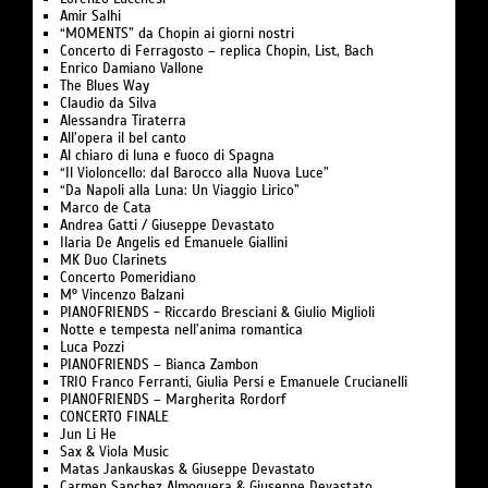
Amir Salhi
“MOMENTS” da Chopin ai giorni nostri
Concerto di Ferragosto – replica Chopin, List, Bach
Enrico Damiano Vallone
The Blues Way
Claudio da Silva
Alessandra Tiraterra
All’opera il bel canto
Al chiaro di luna e fuoco di Spagna
“Il Violoncello: dal Barocco alla Nuova Luce”
“Da Napoli alla Luna: Un Viaggio Lirico”
Marco de Cata
Andrea Gatti / Giuseppe Devastato
Ilaria De Angelis ed Emanuele Giallini
MK Duo Clarinets
Concerto Pomeridiano
M° Vincenzo Balzani
PIANOFRIENDS - Riccardo Bresciani & Giulio Miglioli
Notte e tempesta nell’anima romantica
Luca Pozzi
PIANOFRIENDS – Bianca Zambon
TRIO Franco Ferranti, Giulia Persi e Emanuele Crucianelli
PIANOFRIENDS – Margherita Rordorf
CONCERTO FINALE
Jun Li He
Sax & Viola Music
Matas Jankauskas & Giuseppe Devastato
Carmen Sanchez Almoguera & Giuseppe Devastato