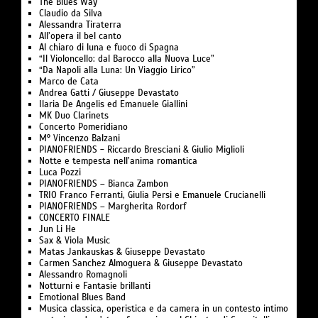
The Blues Way
Claudio da Silva
Alessandra Tiraterra
All’opera il bel canto
Al chiaro di luna e fuoco di Spagna
“Il Violoncello: dal Barocco alla Nuova Luce”
“Da Napoli alla Luna: Un Viaggio Lirico”
Marco de Cata
Andrea Gatti / Giuseppe Devastato
Ilaria De Angelis ed Emanuele Giallini
MK Duo Clarinets
Concerto Pomeridiano
M° Vincenzo Balzani
PIANOFRIENDS - Riccardo Bresciani & Giulio Miglioli
Notte e tempesta nell’anima romantica
Luca Pozzi
PIANOFRIENDS – Bianca Zambon
TRIO Franco Ferranti, Giulia Persi e Emanuele Crucianelli
PIANOFRIENDS – Margherita Rordorf
CONCERTO FINALE
Jun Li He
Sax & Viola Music
Matas Jankauskas & Giuseppe Devastato
Carmen Sanchez Almoguera & Giuseppe Devastato
Alessandro Romagnoli
Notturni e Fantasie brillanti
Emotional Blues Band
Musica classica, operistica e da camera in un contesto intimo