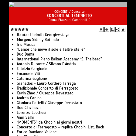
CONCERTI /
Concerto
CONCERTI AL TEMPIETTO
Roma, Piazza di Campitelli, 9
Heute:
Liudmila Georgievskaya
Morgen:
Sidney Rotundo
Iris Musica
“L’amor che move il sole e l’altre stelle”
Duo Dama
International Piano Balkan Academy “S. Thalberg”
Antonio Durante / Silvano D'Andria
Fabrizio Gargiuolo
Emanuele Viti
Caterina Goglione
Granados - Lauro Cordero Tarrega
Tradizionale Concerto di Ferragosto
Kevin Zhao / Giuseppe Devastato
Andrea Canino
Gianluca Porielli / Giuseppe Devastato
Duo Clavinova
Lorenzo Lucchesi
Amir Salhi
“MOMENTS” da Chopin ai giorni nostri
Concerto di Ferragosto – replica Chopin, List, Bach
Enrico Damiano Vallone