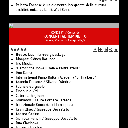
Palazzo Farnese è un elemento integrante della cultura
architettonica della citta' di Roma.
CONCERTI /
Concerto
CONCERTI AL TEMPIETTO
Roma, Piazza di Campitelli, 9
Heute:
Liudmila Georgievskaya
Morgen:
Sidney Rotundo
Iris Musica
“L’amor che move il sole e l’altre stelle”
Duo Dama
International Piano Balkan Academy “S. Thalberg”
Antonio Durante / Silvano D'Andria
Fabrizio Gargiuolo
Emanuele Viti
Caterina Goglione
Granados - Lauro Cordero Tarrega
Tradizionale Concerto di Ferragosto
Kevin Zhao / Giuseppe Devastato
Andrea Canino
Gianluca Porielli / Giuseppe Devastato
Duo Clavinova
Lorenzo Lucchesi