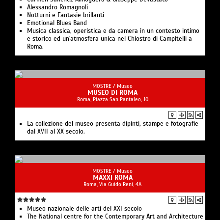
Alessandro Romagnoli
Notturni e Fantasie brillanti
Emotional Blues Band
Musica classica, operistica e da camera in un contesto intimo
e storico ed un'atmosfera unica nel Chiostro di Campitelli a
Roma.
MOSTRE /
Museo
MUSEO DI ROMA
Roma, Piazza San Pantaleo, 10
La collezione del museo presenta dipinti, stampe e fotografie
dal XVII al XX secolo.
MOSTRE /
Museo
MAXXI ROMA
Roma, Via Guido Reni, 4A
Museo nazionale delle arti del XXI secolo
The National centre for the Contemporary Art and Architecture