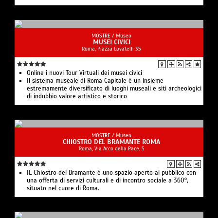
MOSTRE /
Museo
MUSEI CIVICI
Roma, Piazza Lovatelli 35
Online i nuovi Tour Virtuali dei musei civici
Il sistema museale di Roma Capitale è un insieme
estremamente diversificato di luoghi museali e siti archeologici
di indubbio valore artistico e storico
MOSTRE /
Museo
CHIOSTRO DEL BRAMANTE ROMA
Roma, Via Arco della Pace, 5
IL Chiostro del Bramante è uno spazio aperto al pubblico con
una offerta di servizi culturali e di incontro sociale a 360°,
situato nel cuore di Roma.