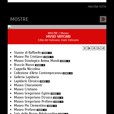
... MOSTRA TUTTO
MOSTRE
MOSTRE /
Museo
MUSEI VATICANI
Città del Vaticano, Viale Vaticano
Stanze di Raffaello
Museo Pio Cristiano
Museo Etnologico Anima Mundi
Braccio Nuovo
Cappella Niccolina
Collezione d’Arte Contemporanea
Galleria Lapidaria
Lapidario Ebraico
Museo Chiaramonti
Museo Cristiano
Museo Gregoriano Egizio
Museo Gregoriano Etrusco
Museo Gregoriano Profano
Museo Pio Clementino
Museo Profano
Sala delle Nozze Aldobrandine