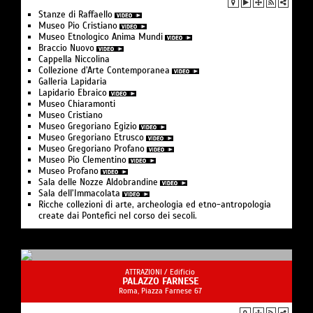
Stanze di Raffaello
Museo Pio Cristiano
Museo Etnologico Anima Mundi
Braccio Nuovo
Cappella Niccolina
Collezione d’Arte Contemporanea
Galleria Lapidaria
Lapidario Ebraico
Museo Chiaramonti
Museo Cristiano
Museo Gregoriano Egizio
Museo Gregoriano Etrusco
Museo Gregoriano Profano
Museo Pio Clementino
Museo Profano
Sala delle Nozze Aldobrandine
Sala dell’Immacolata
Ricche collezioni di arte, archeologia ed etno-antropologia
create dai Pontefici nel corso dei secoli.
ATTRAZIONI /
Edificio
PALAZZO FARNESE
Roma, Piazza Farnese 67