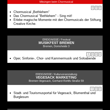
Mitsingen beim Chormusical
Chormusical „Bethlehem“
Das Chormusical "Bethlehem" - Sing mit!
Erlebe magische Momente mit den Chormusicals der Stiftung
Creative Kirche.
EREIGNISSE /
Festival
MUSIKFEST BREMEN
Bremen, Domsheide 3
Oper, Sinfonie-, Chor- und Kammermusik und Soloabende
EREIGNISSE /
Kulturveranstaltung
VEGESACK MARKETING
Bremen-Vegesack, Gerhard-Rohlfs-Straße 59
Stadt- und Tourismusportal für Vegesack, Blumenthal und
Burglesum