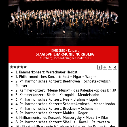
KONZERTE /
Konzert
STAATS­PHIL­HAR­MO­NIE NÜRNBERG
Nürnberg, Richard-Wagner Platz 2-10
1. Kammerkonzert: War­schau­er Herbst
1. Philharmonisches Konzert: Rott - Elgar - Wagner
2. Philharmonisches Konzert: Beet­ho­ven - Schosta­ko­witsch -
Rein­ve­re
2. Kammerkonzert: "Meine Musik" - das Ka­lei­do­skop des Dr. JK
3. Kammerkonzert: Bloch – Korn­gold – Men­dels­sohn
3. Philharmonisches Konzert: Ives - Brahms - Ligeti
4. Philharmonisches Konzert: Schosta­ko­witsch - Men­dels­sohn
5. Philharmonisches Konzert: Bruck­ner - Schu­mann
6. Philharmonisches Konzert: Mahler - Reger
7. Philharmonisches Konzert: Mus­sorgs­ky - Mozart - Kilar
8. Philharmonisches Konzert: Si­be­li­us - Ravel - Rau­ta­vaa­ra
Die Staatsphilharmonie Nürnberg ist das große Orchester der