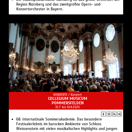
Region Nürnberg und das zweitgrößte Opern- und
Konzertorchester in Bayern.
KONZERTE /
Konzert
COLLEGIUM MUSICUM
POMMERSFELDEN
15.7. bis 10.8.2025
68. Internatinale Sommerakademie. Das besondere
Festivalerlebnis im barocken Ambiente von Schloss
Weissenstein mit vielen musikalischen Highlights und jungen