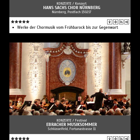
KONZERTE /
Konzert
HANS SACHS CHOR NÜRNBERG
Nürnberg, Postfach 130217
Werke der Chormusik vom Frühbarock bis zur Gegenwart
KONZERTE /
Festival
EBRACHER MUSIKSOMMER
Schlüsselfeld, Fortunastrasse 11