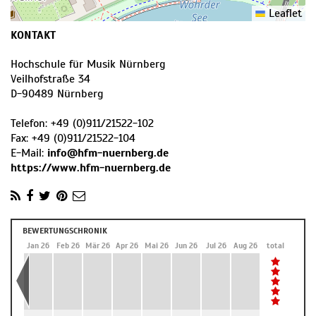
Leaflet
KONTAKT
Hochschule für Musik Nürnberg
Veilhofstraße 34
D
-
90489
Nürnberg
Telefon:
+49 (0)911/21522-102
Fax:
+49 (0)911/21522-104
E-Mail:
info@hfm-nuernberg.de
https://www.hfm-nuernberg.de
BEWERTUNGSCHRONIK
Dez 25
Jan 26
Feb 26
Mär 26
Apr 26
Mai 26
Jun 26
Jul 26
Aug 26
total