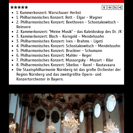
1. Kammerkonzert: War­schau­er Herbst
1. Philharmonisches Konzert: Rott - Elgar - Wagner
2. Philharmonisches Konzert: Beet­ho­ven - Schosta­ko­witsch -
Rein­ve­re
2. Kammerkonzert: "Meine Musik" - das Ka­lei­do­skop des Dr. JK
3. Kammerkonzert: Bloch – Korn­gold – Men­dels­sohn
3. Philharmonisches Konzert: Ives - Brahms - Ligeti
4. Philharmonisches Konzert: Schosta­ko­witsch - Men­dels­sohn
5. Philharmonisches Konzert: Bruck­ner - Schu­mann
6. Philharmonisches Konzert: Mahler - Reger
7. Philharmonisches Konzert: Mus­sorgs­ky - Mozart - Kilar
8. Philharmonisches Konzert: Si­be­li­us - Ravel - Rau­ta­vaa­ra
Die Staatsphilharmonie Nürnberg ist das große Orchester der
Region Nürnberg und das zweitgrößte Opern- und
Konzertorchester in Bayern.