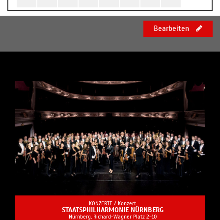
Bearbeiten
KONZERTE /
Konzert
STAATS­PHIL­HAR­MO­NIE NÜRNBERG
Nürnberg, Richard-Wagner Platz 2-10