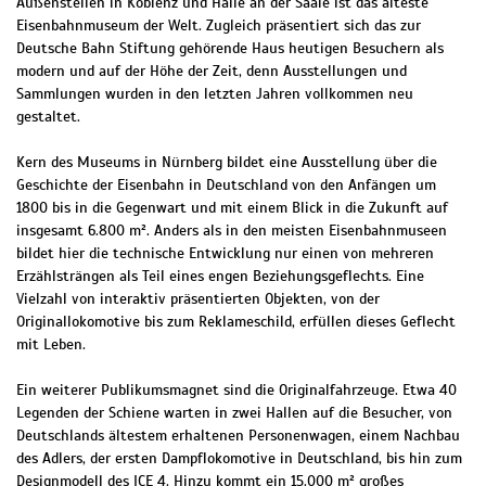
Außenstellen in Koblenz und Halle an der Saale ist das älteste
Eisenbahnmuseum der Welt. Zugleich präsentiert sich das zur
Deutsche Bahn Stiftung gehörende Haus heutigen Besuchern als
modern und auf der Höhe der Zeit, denn Ausstellungen und
Sammlungen wurden in den letzten Jahren vollkommen neu
gestaltet.
Kern des Museums in Nürnberg bildet eine Ausstellung über die
Geschichte der Eisenbahn in Deutschland von den Anfängen um
1800 bis in die Gegenwart und mit einem Blick in die Zukunft auf
insgesamt 6.800 m². Anders als in den meisten Eisenbahnmuseen
bildet hier die technische Entwicklung nur einen von mehreren
Erzählsträngen als Teil eines engen Beziehungsgeflechts. Eine
Vielzahl von interaktiv präsentierten Objekten, von der
Originallokomotive bis zum Reklameschild, erfüllen dieses Geflecht
mit Leben.
Ein weiterer Publikumsmagnet sind die Originalfahrzeuge. Etwa 40
Legenden der Schiene warten in zwei Hallen auf die Besucher, von
Deutschlands ältestem erhaltenen Personenwagen, einem Nachbau
des Adlers, der ersten Dampflokomotive in Deutschland, bis hin zum
Designmodell des ICE 4. Hinzu kommt ein 15.000 m² großes