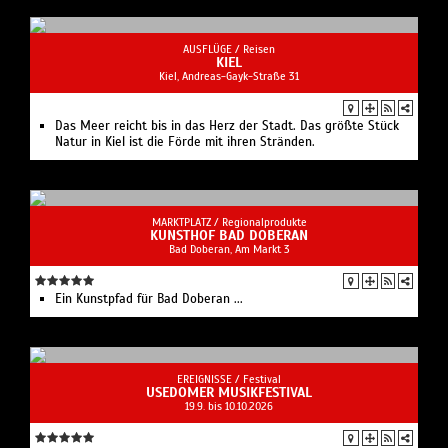
AUSFLÜGE /
Reisen
KIEL
Kiel, Andreas-Gayk-Straße 31
Das Meer reicht bis in das Herz der Stadt. Das größte Stück
Natur in Kiel ist die Förde mit ihren Stränden.
MARKTPLATZ /
Regionalprodukte
KUNSTHOF BAD DOBERAN
Bad Doberan, Am Markt 3
Ein Kunstpfad für Bad Doberan ...
EREIGNISSE /
Festival
USEDOMER MUSIKFESTIVAL
19.9. bis 10.10.2026