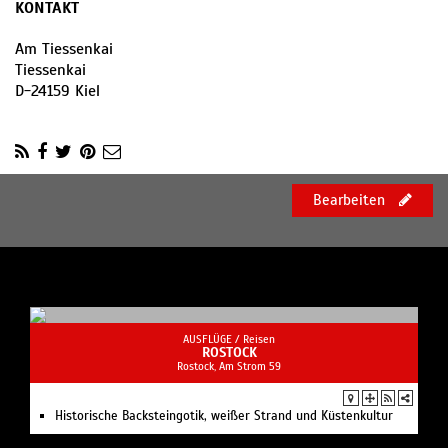
KONTAKT
Am Tiessenkai
Tiessenkai
D
-
24159
Kiel
Bearbeiten
AUSFLÜGE /
Reisen
ROSTOCK
Rostock, Am Strom 59
Historische Backsteingotik, weißer Strand und Küstenkultur