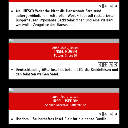
Als UNESCO Welterbe birgt die Hansestadt Stralsund
außergewöhnlichem kulturellen Wert - liebevoll restaurierte
Bürgerhäuser, imposante Backsteinkirchen und eine Vielzahl
wertvoller Zeugnisse der Hansezeit.
AUSFLÜGE /
Reisen
INSEL RÜGEN
Putbus, Circus 16
Deutschlands größte Insel ist bekannt für die Kreidefelsen und
den feinsten weißen Sand.
AUSFLÜGE /
Reisen
INSEL USEDOM
Seebad Koserow, Hauptstr. 42
Usedom - Zauberhaftes Insel-Flair für die ganze Familie