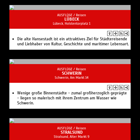
AUSFLÜGE /
Reisen
LÜBECK
Lübeck, Holstentorplatz 1
Die alte Hansestadt ist ein attraktives Ziel für Städtereisende
und Liebhaber von Kultur, Geschichte und maritimer Lebensart.
AUSFLÜGE /
Reisen
SCHWERIN
Schwerin, Am Markt 14
Wenige große Binnenstädte - zumal großherzoglich geprägte
- liegen so malerisch mit ihrem Zentrum am Wasser wie
Schwerin.
AUSFLÜGE /
Reisen
STRALSUND
Stralsund, Alter Markt 9