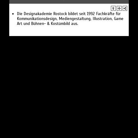
Die Designakademie Rostock bildet seit 1992 Fachkräfte für
Kommunikationsdesign, Mediengestaltung, Illustration, Game
Art und Bühnen- & Kostümbild aus.
BILDUNG /
Hochschule
HOCHSCHULE STRALSUND
Stralsund, Zur Schwedenschanze 15
University of Applied Sciences. Die Hochschule Stralsund ist
eine junge und innovative Campus-Hochschule mit technisch-
wirtschaftlichem Profil.
BILDUNG /
Hochschule
HOCHSCHULE WISMAR
Wismar, Philipp-Müller-Straße 14