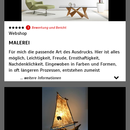
3
Bewertung und Bericht
Webshop
MALEREI
Für mich die passende Art des Ausdrucks. Hier ist alles
möglich, Leichtigkeit, Freude, Ernsthaftigkeit,
Nachdenklichkeit. Eingewoben in Farben und Formen,
in oft längeren Prozessen, entstehen zumeist
großformatige Werke auf Leinwand. Ich arbeite
... weitere Informationen
überwiegend abstrakt, mitunter auch gegenständlich.
Gerade in den abstrakten Werken suche ich die
Harmonie im Miteinander dessen, was sich zeigen
möchte. Gerne kombiniere ich mehrere Techniken
miteinander. Meine Werke, so unterschiedlich sie sind,
strahlen Lebensfreude und Zuversicht aus. Es ist meine
Art, die Welt ein kleines bisschen zu verändern.