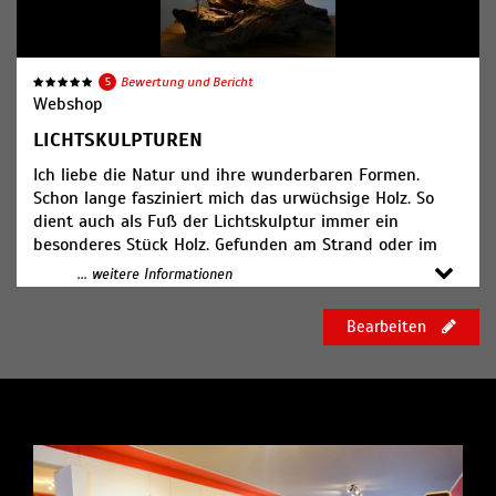
5
Bewertung und Bericht
Webshop
LICHTSKULPTUREN
Ich liebe die Natur und ihre wunderbaren Formen.
Schon lange fasziniert mich das urwüchsige Holz. So
dient auch als Fuß der Lichtskulptur immer ein
besonderes Stück Holz. Gefunden am Strand oder im
Wald, mitunter aus fernen Ländern, stets jedoch
... weitere Informationen
einzigartig und besonders. Die Form des Fußes gibt die
Form des Lampenschirms vor. Der Schirm der
Bearbeiten
Lichtskulptur entsteht wiederum aus Holz und
transparentem Papier. Und so ist am Ende jede
Skulptur ein unikater Herzenswärmer.