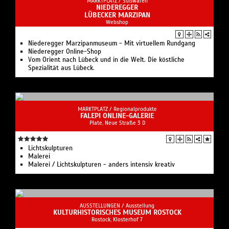
MARKTPLATZ /
Süßwaren
NIEDEREGGER
LÜBECKER MARZIPAN
Webshop
Niederegger Marzipanmuseum - Mit virtuellem Rundgang
Niederegger Online-Shop
Vom Orient nach Lübeck und in die Welt. Die köstliche
Spezialität aus Lübeck.
MARKTPLATZ /
Regionalprodukte
FALEPI ONLINE-GALERIE
Plate, Neue Straße 3 D
Lichtskulpturen
Malerei
Malerei / Lichtskulpturen - anders intensiv kreativ
AUSSTELLUNGEN /
Ausstellung
KULTURHISTORISCHES MUSEUM ROSTOCK
Rostock, Klosterhof 7