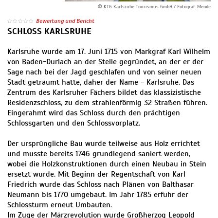
© KTG Karlsruhe Tourismus GmbH / Fotograf: Mende
Bewertung und Bericht
SCHLOSS KARLSRUHE
Karlsruhe wurde am 17. Juni 1715 von Markgraf Karl Wilhelm
von Baden-Durlach an der Stelle gegründet, an der er der
Sage nach bei der Jagd geschlafen und von seiner neuen
Stadt geträumt hatte, daher der Name - Karlsruhe. Das
Zentrum des Karlsruher Fächers bildet das klassizistische
Residenzschloss, zu dem strahlenför­mig 32 Straßen führen.
Eingerahmt wird das Schloss durch den prächtigen
Schlossgarten und den Schlossvorplatz.
Der ursprüngliche Bau wurde teilweise aus Holz errichtet
und musste bereits 1746 grundlegend saniert werden,
wobei die Holzkonstruktionen durch einen Neubau in Stein
ersetzt wurde. Mit Beginn der Regentschaft von Karl
Friedrich wurde das Schloss nach Plänen von Balthasar
Neumann bis 1770 umgebaut. Im Jahr 1785 erfuhr der
Schlossturm erneut Umbauten.
Im Zuge der Märzrevolution wurde Großherzog Leopold