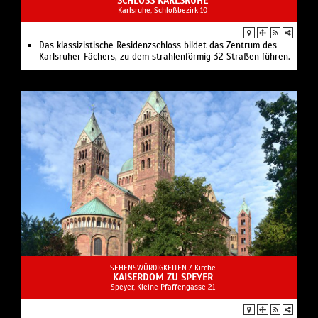
SCHLOSS KARLSRUHE
Karlsruhe, Schloßbezirk 10
Das klassizistische Residenzschloss bildet das Zentrum des
Karlsruher Fächers, zu dem strahlenförmig 32 Straßen führen.
SEHENSWÜRDIGKEITEN /
Kirche
KAISERDOM ZU SPEYER
Speyer, Kleine Pfaffengasse 21