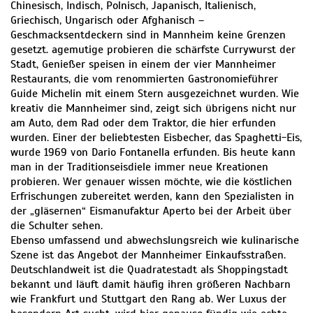
Chinesisch, Indisch, Polnisch, Japanisch, Italienisch,
Griechisch, Ungarisch oder Afghanisch –
Geschmacksentdeckern sind in Mannheim keine Grenzen
gesetzt. agemutige probieren die schärfste Currywurst der
Stadt, Genießer speisen in einem der vier Mannheimer
Restaurants, die vom renommierten Gastronomieführer
Guide Michelin mit einem Stern ausgezeichnet wurden. Wie
kreativ die Mannheimer sind, zeigt sich übrigens nicht nur
am Auto, dem Rad oder dem Traktor, die hier erfunden
wurden. Einer der beliebtesten Eisbecher, das Spaghetti-Eis,
wurde 1969 von Dario Fontanella erfunden. Bis heute kann
man in der Traditionseisdiele immer neue Kreationen
probieren. Wer genauer wissen möchte, wie die köstlichen
Erfrischungen zubereitet werden, kann den Spezialisten in
der „gläsernen“ Eismanufaktur Aperto bei der Arbeit über
die Schulter sehen.
Ebenso umfassend und abwechslungsreich wie kulinarische
Szene ist das Angebot der Mannheimer Einkaufsstraßen.
Deutschlandweit ist die Quadratestadt als Shoppingstadt
bekannt und läuft damit häufig ihren größeren Nachbarn
wie Frankfurt und Stuttgart den Rang ab. Wer Luxus der