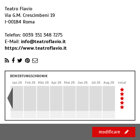
Teatro Flavio
Via G.M. Crescimbeni 19
I
-
00184
Roma
Telefon:
0039 351 348 7275
E-Mail:
info@teatroflavio.it
https://www.teatroflavio.it
BEWERTUNGSCHRONIK
Dez 25
Jan 26
Feb 26
Mär 26
Apr 26
Mai 26
Jun 26
Jul 26
Aug 26
total
modificare