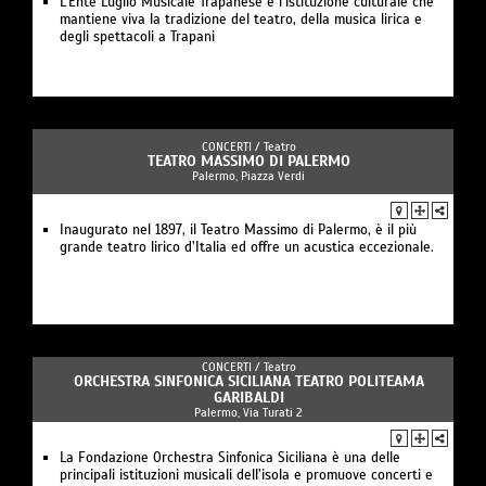
L’Ente Luglio Musicale Trapanese è l’istituzione culturale che
mantiene viva la tradizione del teatro, della musica lirica e
degli spettacoli a Trapani
CONCERTI /
Teatro
TEATRO MASSIMO DI PALERMO
Palermo, Piazza Verdi
Inaugurato nel 1897, il Teatro Massimo di Palermo, è il più
grande teatro lirico d’Italia ed offre un acustica eccezionale.
CONCERTI /
Teatro
ORCHESTRA SINFONICA SICILIANA TEATRO POLITEAMA
GARIBALDI
Palermo, Via Turati 2
La Fondazione Orchestra Sinfonica Siciliana è una delle
principali istituzioni musicali dell’isola e promuove concerti e