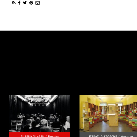
AUFFÜHRUNGEN /
Theater
LITERATUR+SPRACHE /
Museum