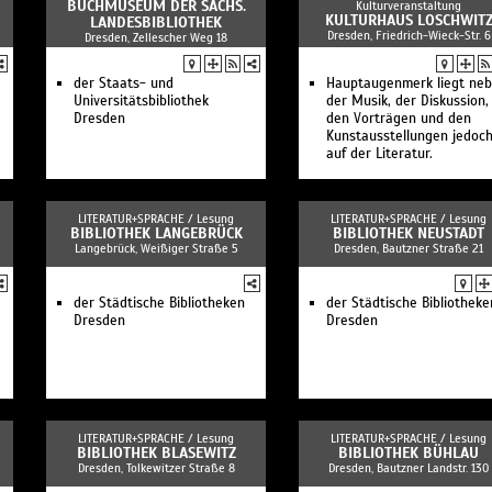
BUCHMUSEUM DER SÄCHS.
Kulturveranstaltung
KULTURHAUS LOSCHWIT
LANDESBIBLIOTHEK
Dresden, Friedrich-Wieck-Str. 6
Dresden, Zellescher Weg 18
der Staats- und
Hauptaugenmerk liegt ne
Universitätsbibliothek
der Musik, der Diskussion,
Dresden
den Vorträgen und den
Kunstausstellungen jedoc
auf der Literatur.
LITERATUR+SPRACHE /
Lesung
LITERATUR+SPRACHE /
Lesung
BIBLIOTHEK LANGEBRÜCK
BIBLIOTHEK NEUSTADT
Langebrück, Weißiger Straße 5
Dresden, Bautzner Straße 21
der Städtische Bibliotheken
der Städtische Bibliotheke
Dresden
Dresden
LITERATUR+SPRACHE /
Lesung
LITERATUR+SPRACHE /
Lesung
BIBLIOTHEK BLASEWITZ
BIBLIOTHEK BÜHLAU
Dresden, Tolkewitzer Straße 8
Dresden, Bautzner Landstr. 130