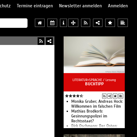
chutz
Termine eintragen
Newsletter anmelden
Anmelden
LITERATUR+SPRACHE /
Lesung
BUCHTIPP
Monika Gruber, Andreas Hock:
Willkommen im falschen Film
Mathias Brodkorb:
Gesinnungspolizei im
Rechtsstaat?
Dirk Oschmann: Der Osten:
eine westdeutsche Erfindung
Uwe Tellkamp: Der Schlaf in