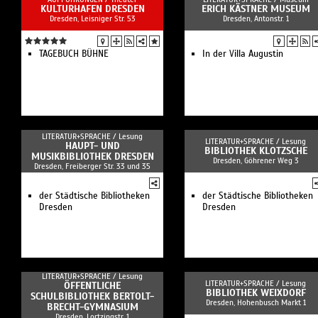
KULTURHAFEN DRESDEN
ERICH KÄSTNER MUSEUM
Dresden, Leisniger Str. 53
Dresden, Antonstr. 1
TAGEBUCH BÜHNE
In der Villa Augustin
LITERATUR+SPRACHE /
Lesung
LITERATUR+SPRACHE /
Lesung
HAUPT- UND
BIBLIOTHEK KLOTZSCHE
MUSIKBIBLIOTHEK DRESDEN
Dresden, Göhrener Weg 3
Dresden, Freiberger Str. 33 und 35
der Städtische Bibliotheken
der Städtische Bibliotheken
Dresden
Dresden
LITERATUR+SPRACHE /
Lesung
LITERATUR+SPRACHE /
Lesung
ÖFFENTLICHE
BIBLIOTHEK WEIXDORF
SCHULBIBLIOTHEK BERTOLT-
Dresden, Hohenbusch Markt 1
BRECHT-GYMNASIUM
Dresden, Lortzingstr. 1