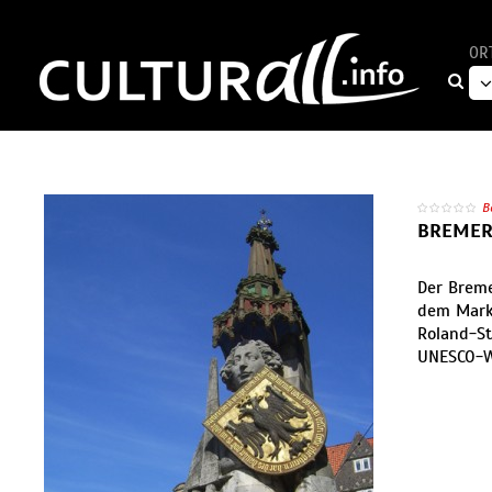
OR
B
BREMER
Der Breme
dem Markt
Roland-S
UNESCO-W