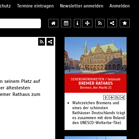
chutz
Termine eintragen
Newsletter anmelden
Anmelden
SEHENSWÜRDIGKEITEN /
Gebäude
an seinem Platz auf
BREMER RATHAUS
er ältestesten
Bremen, Am Markt 21
remer Rathaus zum
Wahrzeichen Bremens und
eines der schönsten
Rathäuser Deutschlands trägt
es zusammen mit dem Roland
den UNESCO-Welterbe-Titel.