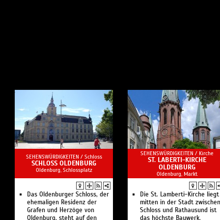
SEHENSWÜRDIGKEITEN /
Kirche
SEHENSWÜRDIGKEITEN /
Schloss
ST. LABERTI-KIRCHE
SCHLOSS OLDENBURG
OLDENBURG
Oldenburg, Schlossplatz
Oldenburg, Markt
Das Oldenburger Schloss, der
Die St. Lamberti-Kirche liegt
ehemaligen Residenz der
mitten in der Stadt zwische
Grafen und Herzöge von
Schloss und Rathausund ist
Oldenburg, steht auf den
das höchste Bauwerk.