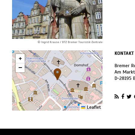
© Ingrid Krause / BTZ Bremer Touristik-Zentrale
KONTAKT
+
Bremer R
−
Am Markt
D
-
28195
Leaflet