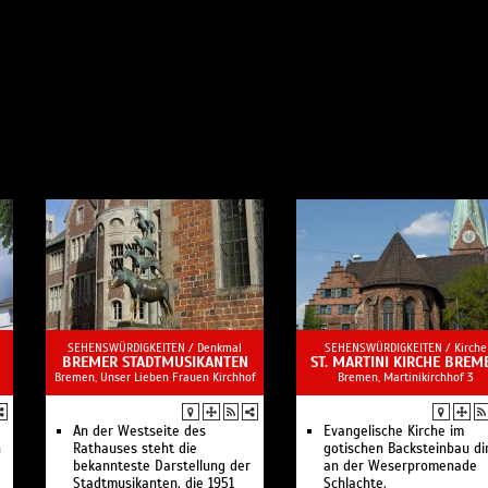
SEHENSWÜRDIGKEITEN /
Denkmal
SEHENSWÜRDIGKEITEN /
Kirche
BREMER STADTMUSIKANTEN
ST. MARTINI KIRCHE BREM
Bremen, Unser Lieben Frauen Kirchhof
Bremen, Martinikirchhof 3
An der Westseite des
Evangelische Kirche im
n
Rathauses steht die
gotischen Backsteinbau di
bekannteste Darstellung der
an der Weserpromenade
Stadtmusikanten, die 1951
Schlachte.