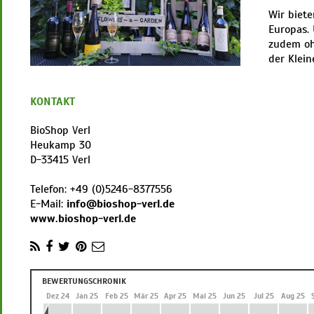
Wir biet
Europas.
zudem oh
der Klein
KONTAKT
BioShop Verl
Heukamp 30
D
-
33415
Verl
Telefon:
+49 (0)5246-8377556
E-Mail:
info@bioshop-verl.de
www.bioshop-verl.de
BEWERTUNGSCHRONIK
 24
Nov 24
Dez 24
Jan 25
Feb 25
Mär 25
Apr 25
Mai 25
Jun 25
Jul 25
Aug 25