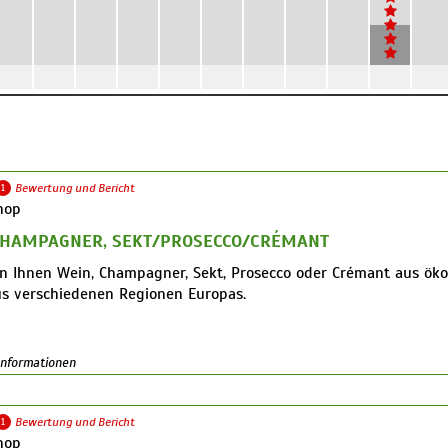
1
Bewertung und Bericht
hop
CHAMPAGNER, SEKT/PROSECCO/CRÉMANT
en Ihnen Wein, Champagner, Sekt, Prosecco oder Crémant aus ök
s verschiedenen Regionen Europas.
chland, Italien, Frankreich, Spanien und Österreich
 Informationen
hop-verl.de/kategorie-1
ner
1
Bewertung und Bericht
et Fils, Marguet, Larmandier-Bernier, Charles Dufour, Olivier Hor
hop