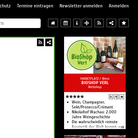
chutz
Termine eintragen
Newsletter anmelden
Anmelden
MARKTPLATZ /
Wein
BIOSHOP VERL
Webshop
Wein, Champagner,
Sekt/Prosecco/Crémant
Nikolaihof Wachau: 2.000
Jahre Weingeschichte
Die wahrscheinlich reinste
Kosmetik der Welt kommt aus
der Wachau!
Nahrungsmittelergänzung