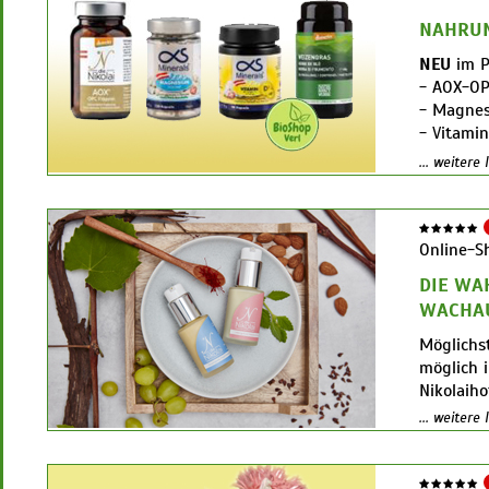
www.bios
NAHRU
Sekt/Pr
NEU
im 
Deutschla
- AOX-OP
www.bios
- Magne
- Vitami
- Gerste
... weitere
- Weizen
Online-S
DIE WA
WACHA
Möglichst
möglich 
Nikolaih
historisc
... weitere
man – zu
Landwirt
Tier- und