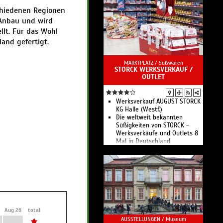
Handgefertigte
chiedenen Regionen
Kinderspielzeuge
 Anbau und wird
Mit der Natur im Einklang! -
Weine, Kosmetik und
lt. Für das Wohl
Spielzeug mit Bio-Siegel
and gefertigt.
MARKTPLATZ /
Süßwaren
STORCK WERKSVERKAUF /
OUTLET
Werksverkauf AUGUST STORCK
KG Halle (Westf.)
Die weltweit bekannten
Süßigkeiten von STORCK -
Werksverkäufe und Outlets 8
Mal in Deutschland.
Aug 26
total
AUSSTELLUNGEN /
Museum