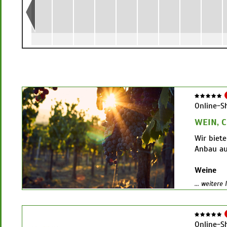
Online-S
WEIN, 
Wir biet
Anbau au
Weine
aus Deuts
... weitere
www.bios
Champag
De Sousa 
Online-S