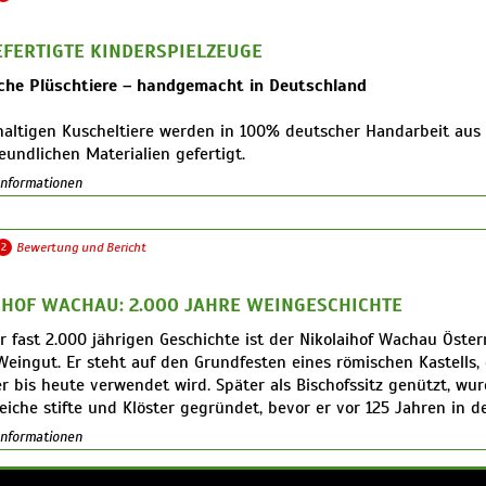
ilius Martin Saahs 2016 ins Leben gerufen hat und die ab sofort
 ist.
FERTIGTE KINDERSPIELZEUGE
ndere an den dieNikolai-Produkten ist auch ihre Reinheit. 88 bi
che Plüschtiere – handgemacht in Deutschland
mten Rohstoffe sind bio-dynamischen Ursprungs und damit nac
ert, der Rest besteht aus biologischen oder nicht zu zertifizierend
haltigen Kuscheltiere werden in 100% deutscher Handarbeit aus
ilen, wie beispielsweise dem Emulgator aus Rapsölbasis. Die Kos
undlichen Materialien gefertigt.
„Gärten Eden“ der UNESCO-Kulturregion Wachau ist damit vermut
h unserer ökologischen Spielwaren besteht aus biologisch zertif
 Informationen
er Welt.
plüsch mit nostalgischem Charme.
sind die Bio Kuscheltiere überwiegend mit unbehandelter, gewasc
le. Für die feinen Gesichtszüge verwenden wir natürliche Alpaka
2
Bewertung und Bericht
and.
ere ökologischen Plüschtiere sind maschinenwaschbar – langlebig
IHOF WACHAU: 2.000 JAHRE WEINGESCHICHTE
ür Kinder.
r fast 2.000 jährigen Geschichte ist der Nikolaihof Wachau Öster
Weingut. Er steht auf den Grundfesten eines römischen Kastells,
r bis heute verwendet wird. Später als Bischofssitz genützt, wu
eiche stifte und Klöster gegründet, bevor er vor 125 Jahren in d
esitz der Familie Saahs überging. Seit 45 Jahren folgt man am Ho
 Informationen
en Weingüter weltweit, der bio-dynamischen Arbeitsweise. In den
t sich der Nikolaihof durch zahlreiche Preise national wie intern