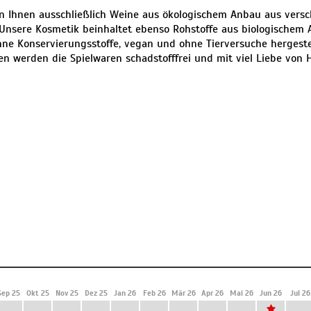
en Ihnen ausschließlich Weine aus ökologischem Anbau aus vers
 Unsere Kosmetik beinhaltet ebenso Rohstoffe aus biologischem
ne Konservierungsstoffe, vegan und ohne Tierversuche hergestel
en werden die Spielwaren schadstofffrei und mit viel Liebe von H
Sep 25
Okt 25
Nov 25
Dez 25
Jan 26
Feb 26
Mär 26
Apr 26
Mai 26
Jun 26
Jul 26