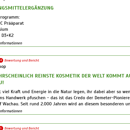
hop-verl.de/sekt-champagner
NGSMITTELERGÄNZUNG
osecco/Crémant
Programm:
nd, Frankreich, Italien, Österreich, Spanien
C Prääparat
hop-verl.de/sekt-prosecco
sium
n D3+K2
ngras
 Informationen
gras
4
Bewertung und Bericht
hop
HRSCHEINLICH REINSTE KOSMETIK DER WELT KOMMT A
U!
 viel Kraft und Energie in die Natur legen, ihr dabei aber so we
ins Handwerk pfuschen - das ist das Credo der Demeter-Pionier
of Wachau. Seit rund 2.000 Jahren wird an diesem besonderen u
hen Kraftort in der Wachau Wein hergestellt, seit nunmehr 45 Ja
 Informationen
m Wohle der Natur – den strengsten Regeln der biologisch-dyn
schaft rund um Demeter. Von dieser lebensbejahenden Einstellu
 Umwelt profitiert auch dieNikolai - die bio-dynamische Kosmetik
1
Bewertung und Bericht