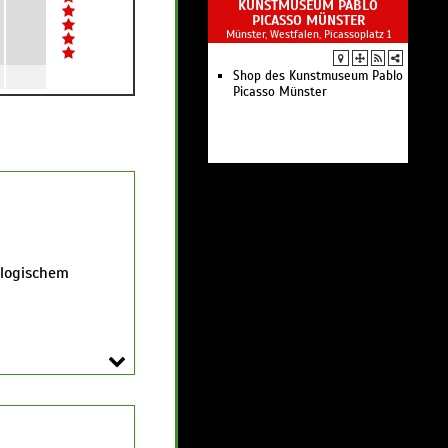
KUNSTMUSEUM PABLO
PICASSO MÜNSTER
Münster, Westfalen, Picassoplatz 1
Shop des Kunstmuseum Pablo
Picasso Münster
ologischem
iot