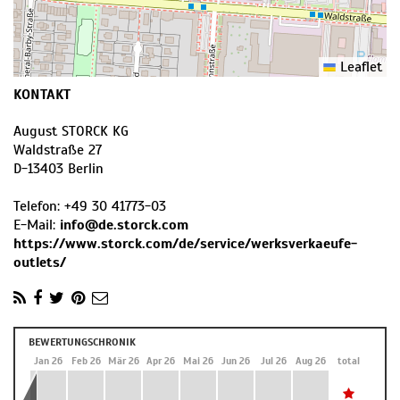
Leaflet
KONTAKT
August STORCK KG
Waldstraße 27
D
-
13403
Berlin
Telefon:
+49 30 41773-03
E-Mail:
info@de.storck.com
https://www.storck.com/de/service/werksverkaeufe-
outlets/
BEWERTUNGSCHRONIK
Dez 25
Jan 26
Feb 26
Mär 26
Apr 26
Mai 26
Jun 26
Jul 26
Aug 26
total