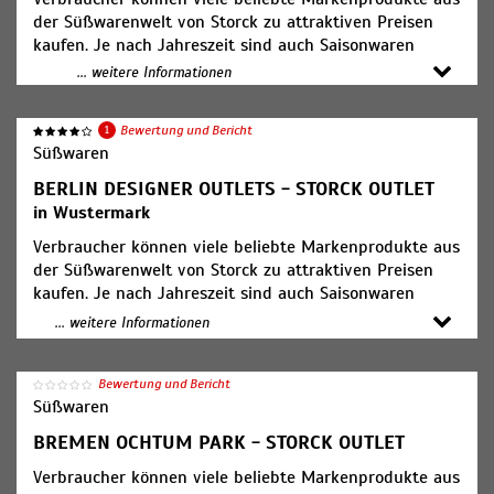
der Süßwarenwelt von Storck zu attraktiven Preisen
kaufen. Je nach Jahreszeit sind auch Saisonwaren
erhältlich.
... weitere Informationen
Öffnungszeiten:
1
Bewertung und Bericht
Mo. bis Sa. 10-18 Uhr
Süßwaren
BERLIN DESIGNER OUTLETS - STORCK OUTLET
in Wustermark
Verbraucher können viele beliebte Markenprodukte aus
der Süßwarenwelt von Storck zu attraktiven Preisen
kaufen. Je nach Jahreszeit sind auch Saisonwaren
erhältlich.
... weitere Informationen
Öffnungszeiten:
Mo. - Sa. von 10 bis 20 Uhr
Bewertung und Bericht
Süßwaren
BREMEN OCHTUM PARK - STORCK OUTLET
Verbraucher können viele beliebte Markenprodukte aus