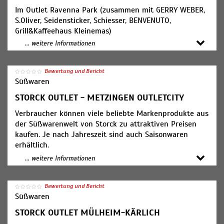
Im Outlet Ravenna Park (zusammen mit GERRY WEBER,
S.Oliver, Seidensticker, Schiesser, BENVENUTO,
Grill&Kaffeehaus Kleinemas)
400qm Verkaufsfläche!
... weitere Informationen
Verbraucher können viele beliebte Markenprodukte aus
Bewertung und Bericht
der Süßwarenwelt von Storck zu attraktiven Preisen
Süßwaren
kaufen. Je nach Jahreszeit sind auch Saisonwaren
erhältlich.
STORCK OUTLET - METZINGEN OUTLETCITY
Verbraucher können viele beliebte Markenprodukte aus
Öffnungszeiten:
der Süßwarenwelt von Storck zu attraktiven Preisen
Mo. – Sa. 10 Uhr bis 18 Uhr
kaufen. Je nach Jahreszeit sind auch Saisonwaren
erhältlich.
... weitere Informationen
Öffnungszeiten:
Mo. - Fr. 10 bis 20 Uhr
Sa. 9 bis 20 Uhr
Bewertung und Bericht
Süßwaren
STORCK OUTLET MÜLHEIM-KÄRLICH