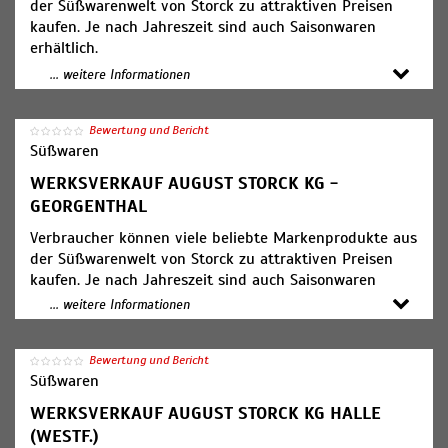
der Süßwarenwelt von Storck zu attraktiven Preisen
kaufen. Je nach Jahreszeit sind auch Saisonwaren
erhältlich.
... weitere Informationen
Öffnungszeiten:
Mo. bis Fr. 10-19 Uhr
Sa. 10-18 Uhr
Bewertung und Bericht
Süßwaren
WERKSVERKAUF AUGUST STORCK KG -
GEORGENTHAL
Verbraucher können viele beliebte Markenprodukte aus
der Süßwarenwelt von Storck zu attraktiven Preisen
kaufen. Je nach Jahreszeit sind auch Saisonwaren
erhältlich.
... weitere Informationen
Bushaltestelle Bahnhofstr. Linien: 850, 851, 852 und 865
Bewertung und Bericht
ca. 250 Meter Fußweg.
Süßwaren
Öffnungszeiten:
WERKSVERKAUF AUGUST STORCK KG HALLE
Mo. bis Fr. 9-17 Uhr
(WESTF.)
Sa. 9-14 Uhr