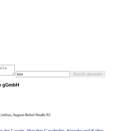
Bericht absenden
le gGmbH
Cottbus, August-Bebel-Straße 82
 der Lausitz, über ihre Geschichte, Sprache und Kultur.