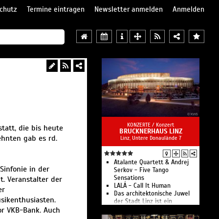
chutz
Termine eintragen
Newsletter anmelden
Anmelden
KONZERTE /
Konzert
tatt, die bis heute
BRUCKNERHAUS LINZ
ehnten gab es rd.
Linz, Untere Donaulände 7
Atalante Quartett & Andrej
Sinfonie in der
Serkov - Five Tango
Sensations
t. Veranstalter der
LALÁ - Call It Human
er
Das architektonische Juwel
sikenthusiasten.
der Stadt Linz ist ein
or VKB-Bank. Auch
Konzerthaus mit weltweit
einzigartiger Akustik.