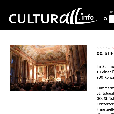
OR
B
OÖ. STI
Im Sommer
zu einer 
700 Konze
Kammermus
Stiftsbas
OÖ. Stifts
Konzertor
Finanziel