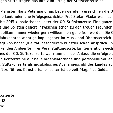
igen Stifte tragen das ihre zum Erfolg der Stiftskonzerte bei.
Pianisten Hans Petermandl ins Leben gerufen verzeichnen die OÖ
ine kontinuierliche Erfolgsgeschichte. Prof. Stefan Vladar war na
bis 2013 künstlerischer Leiter der OÖ. Stiftskonzerte. Eine ganz
 und Solisten gehört inzwischen schon zu den treuen Freunden d
ublikum immer wieder gern willkommen geheißen werden. Die OÖ
 Jahrzehnten wichtige Impulsgeber im Musikland Oberösterreich.
ägt von hoher Qualität, besonderem künstlerischen Anspruch u
kenden Ambiente ihrer Veranstaltungsorte. Ein Generationswech
nes der OÖ. Stiftskonzerte war nunmehr der Anlass, die erfolgrei
n Konzertreihe auf neue organisatorische und personelle Säulen zu
Ö. Stiftskonzerte als musikalisches Aushängeschild des Landes au
ft zu führen. Künstlerischer Leiter ist derzeit Mag. Rico Gulda.
skonzerte
 12
nz