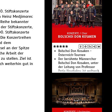
. Stiftskonzerte
ch Heinz Medjimorec
e Reihe bekannter
er Stiftskonzerte,
. Stiftskonzerte
KONZERTE /
Chor
BOLSCHOI DON KOSAKEN
 Die Konzertreihen
nd dem
sel an der Spitze
Bolschoi Don Kosaken -
che Arbeit der
Österreich-Tournee
 stellen. Ziel ist
Der berühmte Männerchor
Bolschoi Don Kosaken, unter
ch weiterhin gut in
der Leitung von Professor
Petja Houdjakov, ist weltweit
der einzige Chor, der
ausschließlich aus
Opernsolisten besteht.
KONZERTE /
Orchester