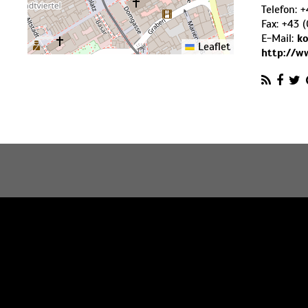
Telefon:
+
Fax:
+43 (
E-Mail:
ko
Leaflet
http://w