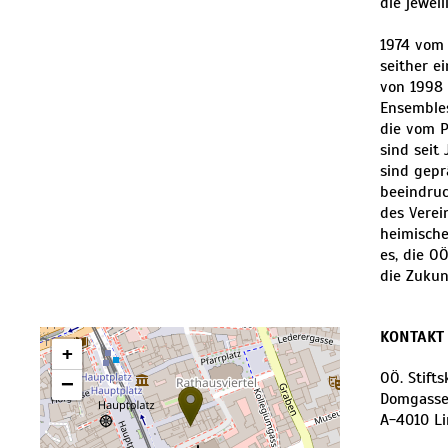
die jeweil
1974 vom 
seither e
von 1998 
Ensembles
die vom P
sind seit
sind gepr
beeindruc
des Verei
heimische
es, die O
die Zukun
KONTAKT
+
OÖ. Stift
−
Domgasse
A
-
4010
Li