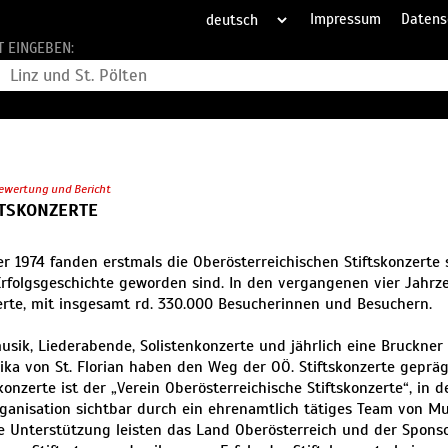
Impressum
Datens
T EINGEBEN:
ewertung und Bericht
FTSKONZERTE
 1974 fanden erstmals die Oberösterreichischen Stiftskonzerte s
Erfolgsgeschichte geworden sind. In den vergangenen vier Jahrz
rte, mit insgesamt rd. 330.000 Besucherinnen und Besuchern.
ik, Liederabende, Solistenkonzerte und jährlich eine Bruckner 
ilika von St. Florian haben den Weg der OÖ. Stiftskonzerte gepräg
konzerte ist der „Verein Oberösterreichische Stiftskonzerte“, in d
ganisation sichtbar durch ein ehrenamtlich tätiges Team von Mu
le Unterstützung leisten das Land Oberösterreich und der Spons