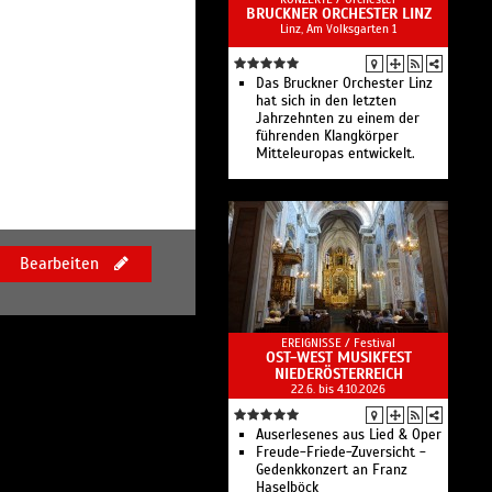
BRUCKNER ORCHESTER LINZ
Linz, Am Volksgarten 1
Das Bruckner Orchester Linz
hat sich in den letzten
Jahrzehnten zu einem der
führenden Klangkörper
Mitteleuropas entwickelt.
Bearbeiten
EREIGNISSE /
Festival
OST-WEST MUSIKFEST
NIEDERÖSTERREICH
22.6. bis 4.10.2026
Auserlesenes aus Lied & Oper
Freude-Friede-Zuversicht -
Gedenkkonzert an Franz
Haselböck