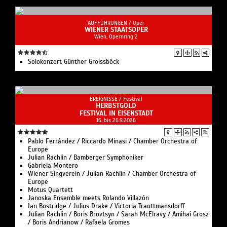
AUFFÜHRUNGEN /
Oper
WIENER STAATSOPER
Wien, Opernring 2
Solo­konzert Günther Groissböck
EREIGNISSE /
Festival
HERBSTGOLD
FESTIVAL IN EISENSTADT
16. bis 26.9.2026
Pablo Ferrández / Riccardo Minasi / Chamber Orchestra of
Europe
Julian Rachlin / Bamberger Symphoniker
Gabriela Montero
Wiener Singverein / Julian Rachlin / Chamber Orchestra of
Europe
Motus Quartett
Janoska Ensemble meets Rolando Villazón
Ian Bostridge / Julius Drake / Victoria Trauttmansdorff
Julian Rachlin / Boris Brovtsyn / Sarah McElravy / Amihai Grosz
/ Boris Andrianow / Rafaela Gromes