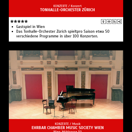
KONZERTE /
Konzert
TONHALLE-ORCHESTER ZÜRICH
Gastspiel in Wien
Das Tonhalle-Orchester Zürich spieltpro Saison etwa 50
verschiedene Programme in über 100 Konzerten.
KONZERTE /
Musik
EHRBAR CHAMBER MUSIC SOCIETY WIEN
Wien, Mühlgasse 30