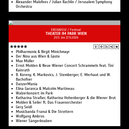
Alexander Malofeev / Julian Rachlin / Jerusalem Symphony
Orchestra
EREIGNISSE /
Festival
THEATER IM PARK WIEN
20.5. bis 17.9.2026
Philharmonix & Birgit Minichmayr
Der Nino aus Wien & Gäste
Max Müller
Ernst Molden & Neue Wiener Concert Schrammeln feat. Tini
Kainrath
B. Koreny, K. Markovics, J. Stemberger, E. Merhaut und W.
Bachofner
DanzerMania
Elina Garanca & Malcolm Martineau
Walzerkonzert im Park
Katharina Straßer, Katharina Hohenberger & die Wiener Brut
Molden & Seiler ft. Das Frauenorchester
Gery Seidl
Musicbanda Franui & Die Strottern
Wolfgang Ambros
Wiener Sängerknaben