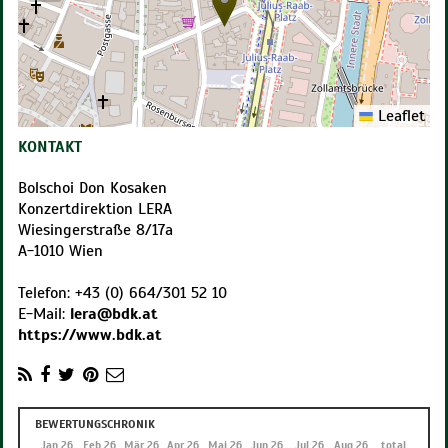
Leaflet
KONTAKT
Bolschoi Don Kosaken
Konzertdirektion LERA
Wiesingerstraße 8/17a
A
-
1010
Wien
Telefon:
+43 (0) 664/301 52 10
E-Mail:
lera@bdk.at
https://www.bdk.at
BEWERTUNGSCHRONIK
Dez 25
Jan 26
Feb 26
Mär 26
Apr 26
Mai 26
Jun 26
Jul 26
Aug 26
total