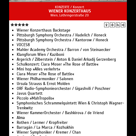
Mit dem Boykott gegen Musiker auch nicht. Ganz im
Gegenteil. All das nährt den Boden, auf dem sich der
KONZERTE /
Konzert
WIENER KONZERTHAUS
Krieg immer mehr ausbreitet. Mit Liebe setzt man ein
Wien, Lothringerstraße 20
Zeichen für Frieden. Auch davon erzählen unsere
Lieder.
Wiener Konzerthaus Backstage
Pittsburgh Symphony Orchestra / Hadelich / Honeck
Wir würden uns freuen, unsere Freunde und Fans
Pittsburgh Symphony Orchestra / Kantorow / Honeck
VOCES8
zahlreich begrüßen zu dürfen. Es wäre schön, wenn
Mahler Academy Orchestra / Barron / von Steinaecker
wir einander die Hände reichen und gemeinsam ein
Klangforum Wien / Kaziboni
Zeichen für den Frieden setzen könnten, durch die
Argerich / Zilberstein / Anton & Daniel Arkadij Gerzenberg
Schulkonzert: Ciara Moser »The Rose of Battle«
Musik.
Mini hop »Alles verkehrt«
Ciara Moser »The Rose of Battle«
Tickets: Konzertdirektion LERA, +43/(0)664/301 52 10,
Wiener Philharmoniker / Salonen
lera@bdk.at
Ursula Strauss & Ernst Molden
ORF Radio-Symphonieorchester / Gigashvili / Poschner
Javus Quartett
Piccolo »MähTropolis«
Symphonisches Schrammelquintett Wien & Christoph Wagner-
Trenkwitz
Wiener KammerOrchester / Bashkirova / de Vriend
Alma
Rothen / Lermer / Kropfreiter
Barragán / La Marca / Kozhukhin
Wiener Symphoniker / Kremer / Chan