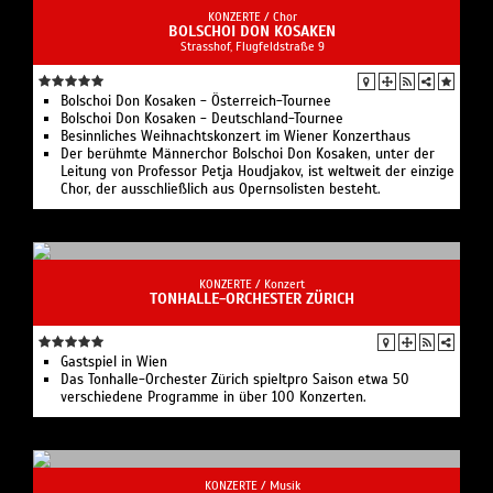
KONZERTE /
Chor
BOLSCHOI DON KOSAKEN
Strasshof, Flugfeldstraße 9
Bolschoi Don Kosaken - Österreich-Tournee
Bolschoi Don Kosaken - Deutschland-Tournee
Besinnliches Weihnachtskonzert im Wiener Konzerthaus
Der berühmte Männerchor Bolschoi Don Kosaken, unter der
Leitung von Professor Petja Houdjakov, ist weltweit der einzige
Chor, der ausschließlich aus Opernsolisten besteht.
KONZERTE /
Konzert
TONHALLE-ORCHESTER ZÜRICH
Gastspiel in Wien
Das Tonhalle-Orchester Zürich spieltpro Saison etwa 50
verschiedene Programme in über 100 Konzerten.
KONZERTE /
Musik