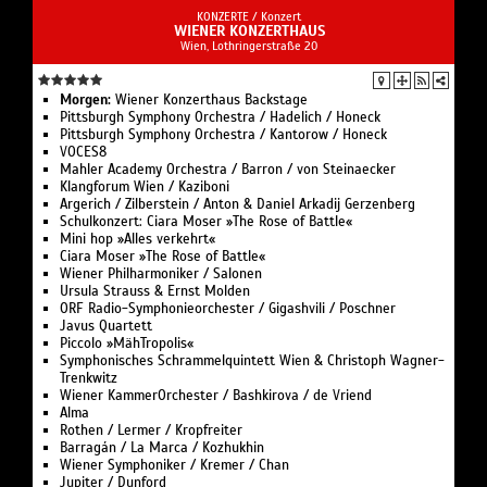
KONZERTE /
Konzert
WIENER KONZERTHAUS
Wien, Lothringerstraße 20
Morgen:
Wiener Konzerthaus Backstage
Pittsburgh Symphony Orchestra / Hadelich / Honeck
Pittsburgh Symphony Orchestra / Kantorow / Honeck
VOCES8
Mahler Academy Orchestra / Barron / von Steinaecker
Klangforum Wien / Kaziboni
Argerich / Zilberstein / Anton & Daniel Arkadij Gerzenberg
Schulkonzert: Ciara Moser »The Rose of Battle«
Mini hop »Alles verkehrt«
Ciara Moser »The Rose of Battle«
Wiener Philharmoniker / Salonen
Ursula Strauss & Ernst Molden
ORF Radio-Symphonieorchester / Gigashvili / Poschner
Javus Quartett
Piccolo »MähTropolis«
Symphonisches Schrammelquintett Wien & Christoph Wagner-
Trenkwitz
Wiener KammerOrchester / Bashkirova / de Vriend
Alma
Rothen / Lermer / Kropfreiter
Barragán / La Marca / Kozhukhin
Wiener Symphoniker / Kremer / Chan
Jupiter / Dunford