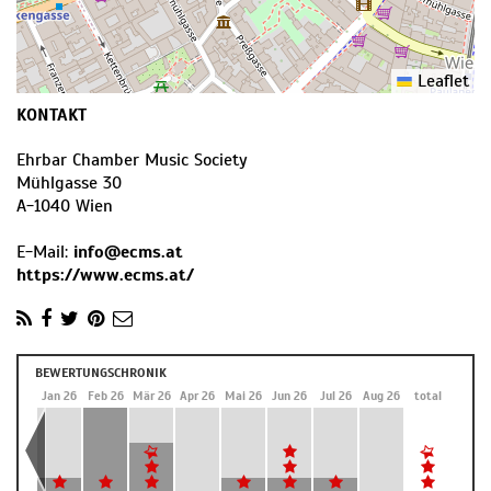
Leaflet
KONTAKT
Ehrbar Chamber Music Society
Mühlgasse 30
A
-
1040
Wien
E-Mail:
info@ecms.at
https://www.ecms.at/
BEWERTUNGSCHRONIK
Dez 25
Jan 26
Feb 26
Mär 26
Apr 26
Mai 26
Jun 26
Jul 26
Aug 26
total