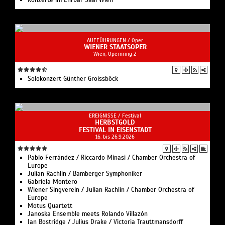
AUFFÜHRUNGEN /
Oper
WIENER STAATSOPER
Wien, Opernring 2
Solo­konzert Günther Groissböck
EREIGNISSE /
Festival
HERBSTGOLD
FESTIVAL IN EISENSTADT
16. bis 26.9.2026
Pablo Ferrández / Riccardo Minasi / Chamber Orchestra of
Europe
Julian Rachlin / Bamberger Symphoniker
Gabriela Montero
Wiener Singverein / Julian Rachlin / Chamber Orchestra of
Europe
Motus Quartett
Janoska Ensemble meets Rolando Villazón
Ian Bostridge / Julius Drake / Victoria Trauttmansdorff