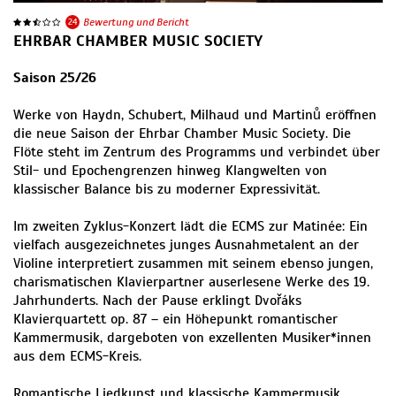
24
Bewertung und Bericht
EHRBAR CHAMBER MUSIC SOCIETY
Saison 25/26
Werke von Haydn, Schubert, Milhaud und Martinů eröffnen
die neue Saison der Ehrbar Chamber Music Society. Die
Flöte steht im Zentrum des Programms und verbindet über
Stil- und Epochengrenzen hinweg Klangwelten von
klassischer Balance bis zu moderner Expressivität.
Im zweiten Zyklus-Konzert lädt die ECMS zur Matinée: Ein
vielfach ausgezeichnetes junges Ausnahmetalent an der
Violine interpretiert zusammen mit seinem ebenso jungen,
charismatischen Klavierpartner auserlesene Werke des 19.
Jahrhunderts. Nach der Pause erklingt Dvořáks
Klavierquartett op. 87 – ein Höhepunkt romantischer
Kammermusik, dargeboten von exzellenten Musiker*innen
aus dem ECMS-Kreis.
Romantische Liedkunst und klassische Kammermusik