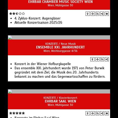
EHRBAR CHAMBER MUSIC SOCIETY WIEN
Wien, Mühlgasse 30
4. Zyklus-Konzert: Augengläser
Aktuelle Konzertsaison 2025/26
KONZERTE /
Neue Musik
ENSEMBLE XXI. JAHRHUNDERT​
Wien, Weihburggasse 4/36
Konzert in der Wiener Hofburgkapelle
Das ensemble XXI. jahrhundert wurde 1971 von Peter Burwik
gegründet mit dem Ziel, die Musik des 20. Jahr­hunderts
bekannt zu machen und das Gegenwarts­schaffen zu fördern.
KONZERTE /
Klavierkonzert
EHRBAR SAAL WIEN
Wien, Mühlgasse 30
Konzerte im Ehrbar Saal Wien