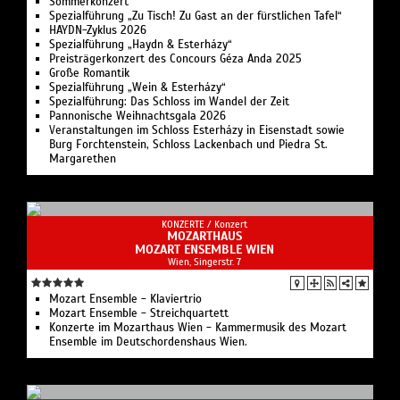
Sommerkonzert
Spezialführung „Zu Tisch! Zu Gast an der fürstlichen Tafel“
HAYDN-Zyklus 2026
Spezialführung „Haydn & Esterházy“
Preisträgerkonzert des Concours Géza Anda 2025
Große Romantik
Spezialführung „Wein & Esterházy“
Spezialführung: Das Schloss im Wandel der Zeit
Pannonische Weihnachtsgala 2026
Veranstaltungen im Schloss Esterházy in Eisenstadt sowie
Burg Forchtenstein, Schloss Lackenbach und Piedra St.
Margarethen
KONZERTE /
Konzert
MOZARTHAUS
MOZART ENSEMBLE WIEN
Wien, Singerstr. 7
Mozart Ensemble - Klaviertrio
Mozart Ensemble - Streichquartett
Konzerte im Mozarthaus Wien - Kammermusik des Mozart
Ensemble im Deutschordenshaus Wien.