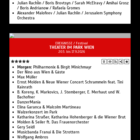
Julian Rachlin / Boris Brovtsyn / Sarah McElravy / Amihai Grosz
/ Boris Andrianow / Rafaela Gromes
Alexander Malofeev / Julian Rachlin / Jerusalem Symphony
Orchestra
EREIGNISSE /
Festival
THEATER IM PARK WIEN
20.5. bis 17.9.2026
Morgen:
Philharmonix & Birgit Minichmayr
Der Nino aus Wien & Gäste
Max Müller
Ernst Molden & Neue Wiener Concert Schrammeln feat. Tini
Kainrath
B. Koreny, K. Markovics, J. Stemberger, E. Merhaut und W.
Bachofner
DanzerMania
Elina Garanca & Malcolm Martineau
Walzerkonzert im Park
Katharina Straßer, Katharina Hohenberger & die Wiener Brut
Molden & Seiler ft. Das Frauenorchester
Gery Seidl
Musicbanda Franui & Die Strottern
Wolfgang Ambros