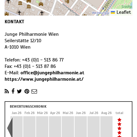
Leaflet
KONTAKT
Junge Philharmonie Wien
Seilerstätte 12/10
A
-
1010
Wien
Telefon:
+43 (0)1 - 513 86 77
Fax:
+43 (0)1 - 513 87 86
E-Mail:
office@jungephilharmonie.at
https://www.jungephilharmonie.at/
BEWERTUNGSCHRONIK
Dez 25
Jan 26
Feb 26
Mär 26
Apr 26
Mai 26
Jun 26
Jul 26
Aug 26
total