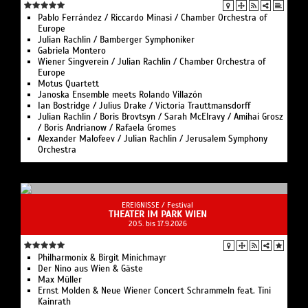
Pablo Ferrández / Riccardo Minasi / Chamber Orchestra of
Europe
Julian Rachlin / Bamberger Symphoniker
Gabriela Montero
Wiener Singverein / Julian Rachlin / Chamber Orchestra of
Europe
Motus Quartett
Janoska Ensemble meets Rolando Villazón
Ian Bostridge / Julius Drake / Victoria Trauttmansdorff
Julian Rachlin / Boris Brovtsyn / Sarah McElravy / Amihai Grosz
/ Boris Andrianow / Rafaela Gromes
Alexander Malofeev / Julian Rachlin / Jerusalem Symphony
Orchestra
EREIGNISSE /
Festival
THEATER IM PARK WIEN
20.5. bis 17.9.2026
Philharmonix & Birgit Minichmayr
Der Nino aus Wien & Gäste
Max Müller
Ernst Molden & Neue Wiener Concert Schrammeln feat. Tini
Kainrath