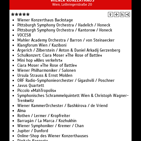
WIENER KONZERTHAUS
Wien, Lothringerstraße 20
Wiener Konzerthaus Backstage
Pittsburgh Symphony Orchestra / Hadelich / Honeck
Pittsburgh Symphony Orchestra / Kantorow / Honeck
VOCES8
Mahler Academy Orchestra / Barron / von Steinaecker
Klangforum Wien / Kaziboni
Argerich / Zilberstein / Anton & Daniel Arkadij Gerzenberg
Schulkonzert: Ciara Moser »The Rose of Battle«
Mini hop »Alles verkehrt«
Ciara Moser »The Rose of Battle«
Wiener Philharmoniker / Salonen
Ursula Strauss & Ernst Molden
ORF Radio-Symphonieorchester / Gigashvili / Poschner
Javus Quartett
Piccolo »MähTropolis«
Symphonisches Schrammelquintett Wien & Christoph Wagner-
Trenkwitz
Wiener KammerOrchester / Bashkirova / de Vriend
Alma
Rothen / Lermer / Kropfreiter
Barragán / La Marca / Kozhukhin
Wiener Symphoniker / Kremer / Chan
Jupiter / Dunford
Online-Shop des Wiener Konzerthauses