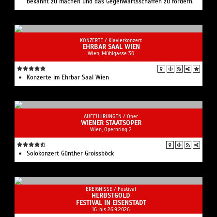
bekannt zu machen und das Gegenwarts­schaffen zu fördern.
KONZERTE /
Klavierkonzert
EHRBAR SAAL WIEN
Wien, Mühlgasse 30
Konzerte im Ehrbar Saal Wien
AUFFÜHRUNGEN /
Oper
WIENER STAATSOPER
Wien, Opernring 2
Solo­konzert Günther Groissböck
EREIGNISSE /
Festival
HERBSTGOLD
FESTIVAL IN EISENSTADT
16. bis 26.9.2026