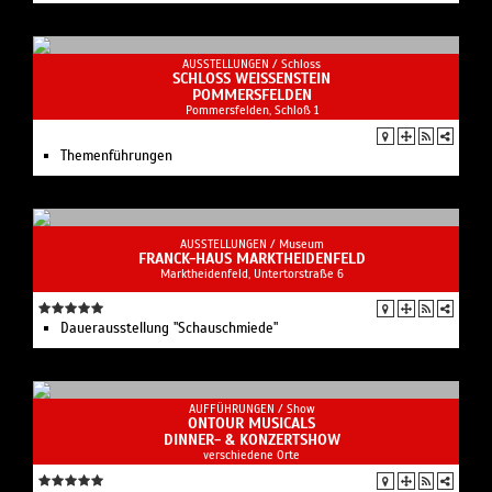
AUSSTELLUNGEN /
Schloss
SCHLOSS WEISSENSTEIN
POMMERSFELDEN
Pommersfelden, Schloß 1
Themenführungen
AUSSTELLUNGEN /
Museum
FRANCK-HAUS MARKTHEIDENFELD
Marktheidenfeld, Untertorstraße 6
Dauerausstellung "Schauschmiede"
AUFFÜHRUNGEN /
Show
ONTOUR MUSICALS
DINNER- & KONZERTSHOW
verschiedene Orte