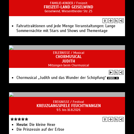
FAMILIE+KINDER /
Freizeit
FREIZEIT-LAND GEISELWIND
Geiselwind, Wiesentheider Str. 25
Fahrattraktionen und jede Menge Veranstaltungen: Lange
Sommernächte mit Stars und Shows und Thementage
ERLEBNISSE /
Musical
CHORMUSICAL
JUDITH
Mitsingen beim Chormusical
Chormusical „Judith und das Wunder der Schöpfung“
EREIGNISSE /
Festival
KREUZGANGSPIELE FEUCHTWANGEN
9.5. bis 16.8.2026
Heute:
Die kleine Hexe
Die Prinzessin auf der Erbse