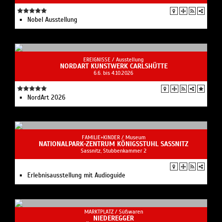
Nobel Ausstellung
EREIGNISSE /
Ausstellung
NORDART KUNSTWERK CARLSHÜTTE
6.6. bis 4.10.2026
NordArt 2026
FAMILIE+KINDER /
Museum
NATIONALPARK-ZENTRUM KÖNIGSSTUHL SASSNITZ
Sassnitz, Stubbenkammer 2
Erlebnisausstellung mit Audioguide
MARKTPLATZ /
Süßwaren
NIEDEREGGER