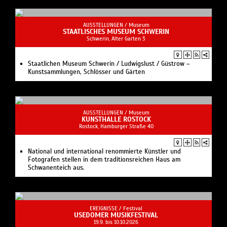
AUSSTELLUNGEN /
Museum
STAATLISCHES MUSEUM SCHWERIN
Schwerin, Alter Garten 3
Staatlichen Museum Schwerin / Ludwigslust / Güstrow –
Kunstsammlungen, Schlösser und Gärten
AUSSTELLUNGEN /
Museum
KUNSTHALLE ROSTOCK
Rostock, Hamburger Straße 40
National und international renommierte Künstler und
Fotografen stellen in dem traditionsreichen Haus am
Schwanenteich aus.
EREIGNISSE /
Festival
USEDOMER MUSIKFESTIVAL
19.9. bis 10.10.2026