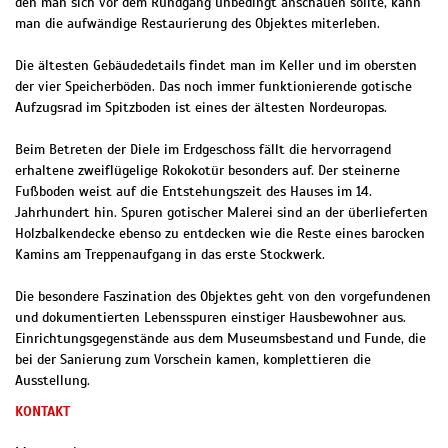
den man sich vor dem Rundgang unbedingt anschauen sollte, kann
man die aufwändige Restaurierung des Objektes miterleben.
Die ältesten Gebäudedetails findet man im Keller und im obersten
der vier Speicherböden. Das noch immer funktionierende gotische
Aufzugsrad im Spitzboden ist eines der ältesten Nordeuropas.
Beim Betreten der Diele im Erdgeschoss fällt die hervorragend
erhaltene zweiflügelige Rokokotür besonders auf. Der steinerne
Fußboden weist auf die Entstehungszeit des Hauses im 14.
Jahrhundert hin. Spuren gotischer Malerei sind an der überlieferten
Holzbalkendecke ebenso zu entdecken wie die Reste eines barocken
Kamins am Treppenaufgang in das erste Stockwerk.
Die besondere Faszination des Objektes geht von den vorgefundenen
und dokumentierten Lebensspuren einstiger Hausbewohner aus.
Einrichtungsgegenstände aus dem Museumsbestand und Funde, die
bei der Sanierung zum Vorschein kamen, komplettieren die
Ausstellung.
KONTAKT