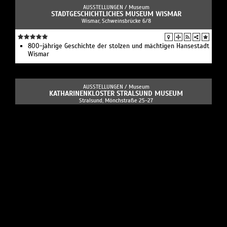
AUSSTELLUNGEN /
Museum
STADTGESCHICHTLICHES MUSEUM WISMAR
Wismar, Schweinsbrücke 6/8
800-jährige Geschichte der stolzen und mächtigen Hansestadt
Wismar
AUSSTELLUNGEN /
Museum
KATHARINENKLOSTER STRALSUND MUSEUM
Stralsund, Mönchstraße 25-27
Das Kloster St. Katharinen in Stralsund zählt zu den
Bauwerken der norddeutschen Backsteingotik und ist eines der
ältesten Klöster im Ostseeraum.
AUSSTELLUNGEN /
Museum
MUSEUMSHAUS STRALSUND MUSEUM
Stralsund, Mönchstraße 38