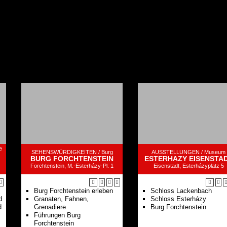
e
SEHENSWÜRDIGKEITEN /
Burg
AUSSTELLUNGEN /
Museum
BURG FORCHTENSTEIN
ESTERHAZY EISENSTA
Forchtenstein, M.-Esterházy-Pl. 1
Eisenstadt, Esterházyplatz 5
Burg Forchtenstein erleben
Schloss Lackenbach
d
Granaten, Fahnen,
Schloss Esterházy
d
Grenadiere
Burg Forchtenstein
Führungen Burg
Forchtenstein