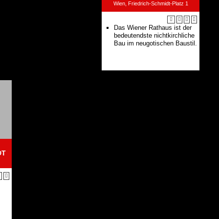
Wien, Friedrich-Schmidt-Platz 1
Das Wiener Rathaus ist der
bedeutendste nichtkirchliche
Bau im neugotischen Baustil.
DT