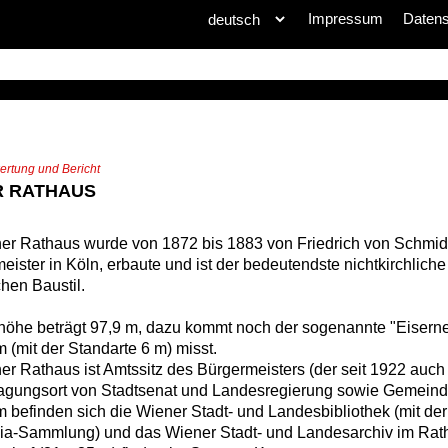
Impressum
Daten
rtung und Bericht
R RATHAUS
r Rathaus wurde von 1872 bis 1883 von Friedrich von Schmidt
ster in Köln, erbaute und ist der bedeutendste nichtkirchlich
hen Baustil.
höhe beträgt 97,9 m, dazu kommt noch der sogenannte "Eiser
m (mit der Standarte 6 m) misst.
er Rathaus ist Amtssitz des Bürgermeisters (der seit 1922 au
Tagungsort von Stadtsenat und Landesregierung sowie Gemeind
befinden sich die Wiener Stadt- und Landesbibliothek (mit d
ia-Sammlung) und das Wiener Stadt- und Landesarchiv im Rat