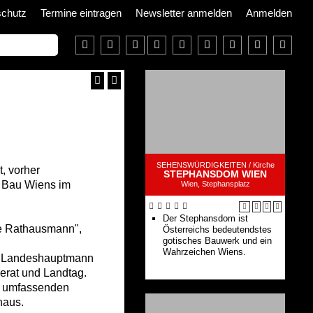
schutz
Termine eintragen
Newsletter anmelden
Anmelden
SEHENSWÜRDIGKEITEN /
Kirche
, vorher
STEPHANSDOM WIEN
e Bau Wiens im
Wien, Stephansplatz
Der Stephansdom ist
ne Rathausmann",
Österreichs bedeutendstes
gotisches Bauwerk und ein
Wahrzeichen Wiens.
ch Landeshauptmann
erat und Landtag.
er umfassenden
haus.