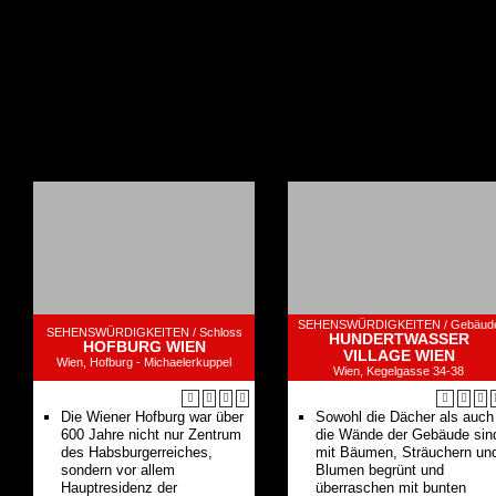
SEHENSWÜRDIGKEITEN /
Gebäud
SEHENSWÜRDIGKEITEN /
Schloss
HUNDERTWASSER
HOFBURG WIEN
VILLAGE WIEN
Wien, Hofburg - Michaelerkuppel
Wien, Kegelgasse 34-38
Die Wiener Hofburg war über
Sowohl die Dächer als auch
600 Jahre nicht nur Zentrum
die Wände der Gebäude sin
des Habsburgerreiches,
mit Bäumen, Sträuchern un
sondern vor allem
Blumen begrünt und
Hauptresidenz der
überraschen mit bunten