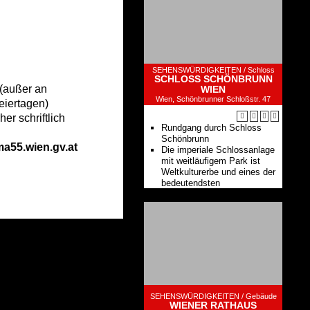
SEHENSWÜRDIGKEITEN /
Schloss
SCHLOSS SCHÖNBRUNN
 (außer an
WIEN
Wien, Schönbrunner Schloßstr. 47
eiertagen)
er schriftlich
Rundgang durch Schloss
Schönbrunn
a55.wien.gv.at
Die imperiale Schlossanlage
mit weitläufigem Park ist
Weltkulturerbe und eines der
bedeutendsten
Kulturdenkmäler Österreichs
SEHENSWÜRDIGKEITEN /
Gebäude
WIENER RATHAUS