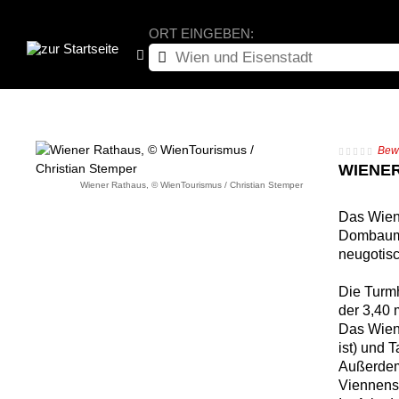
ORT EINGEBEN:
Bewe
WIENE
Wiener Rathaus, © WienTourismus / Christian Stemper
Das Wiene
Dombaumei
neugotisc
Die Turm
der 3,40 
Das Wien
ist) und 
Außerdem 
Viennens