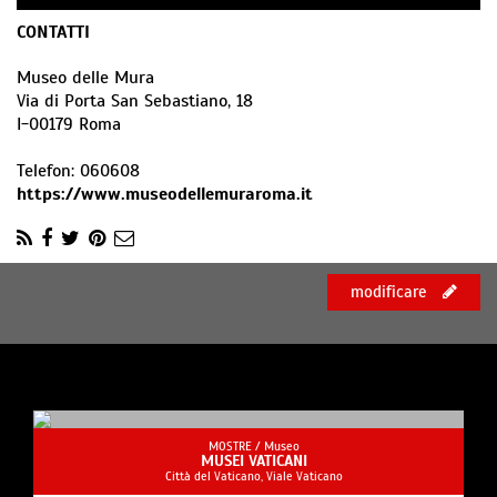
CONTATTI
Museo delle Mura
Via di Porta San Sebastiano, 18
I
-
00179
Roma
Telefon:
060608
https://www.museodellemuraroma.it
modificare
MOSTRE /
Museo
MUSEI VATICANI
Città del Vaticano, Viale Vaticano