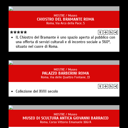
MOSTRE /
Museo
CHIOSTRO DEL BRAMANTE ROMA
Roma, Via Arco della Pace, 5
IL Chiostro del Bramante è uno spazio aperto al pubblico con
una offerta di servizi culturali e di incontro sociale a 360°,
situato nel cuore di Roma.
MOSTRE /
Museo
PALAZZO BARBERINI ROMA
Roma, Via delle Quattro Fontane, 13
Collezione del XVIII secolo
MOSTRE /
Museo
MUSEO DI SCULTURA ANTICA GIOVANNI BARRACCO
Roma, Corso Vittorio Emanuele 166/A