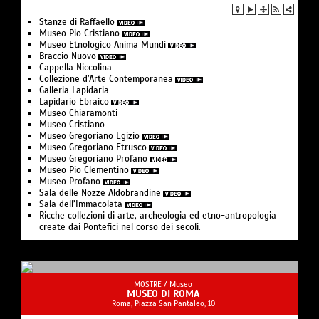
Stanze di Raffaello
Museo Pio Cristiano
Museo Etnologico Anima Mundi
Braccio Nuovo
Cappella Niccolina
Collezione d’Arte Contemporanea
Galleria Lapidaria
Lapidario Ebraico
Museo Chiaramonti
Museo Cristiano
Museo Gregoriano Egizio
Museo Gregoriano Etrusco
Museo Gregoriano Profano
Museo Pio Clementino
Museo Profano
Sala delle Nozze Aldobrandine
Sala dell’Immacolata
Ricche collezioni di arte, archeologia ed etno-antropologia
create dai Pontefici nel corso dei secoli.
MOSTRE /
Museo
MUSEO DI ROMA
Roma, Piazza San Pantaleo, 10