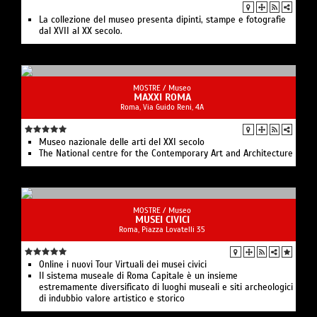
La collezione del museo presenta dipinti, stampe e fotografie
dal XVII al XX secolo.
MOSTRE /
Museo
MAXXI ROMA
Roma, Via Guido Reni, 4A
Museo nazionale delle arti del XXI secolo
The National centre for the Contemporary Art and Architecture
MOSTRE /
Museo
MUSEI CIVICI
Roma, Piazza Lovatelli 35
Online i nuovi Tour Virtuali dei musei civici
Il sistema museale di Roma Capitale è un insieme
estremamente diversificato di luoghi museali e siti archeologici
di indubbio valore artistico e storico