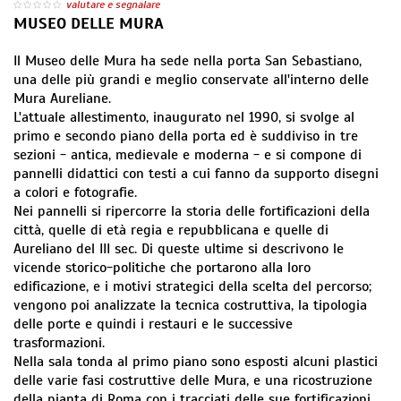
valutare e segnalare
MUSEO DELLE MURA
Il Museo delle Mura ha sede nella porta San Sebastiano,
una delle più grandi e meglio conservate all'interno delle
Mura Aureliane.
L'attuale allestimento, inaugurato nel 1990, si svolge al
primo e secondo piano della porta ed è suddiviso in tre
sezioni - antica, medievale e moderna - e si compone di
pannelli didattici con testi a cui fanno da supporto disegni
a colori e fotografie.
Nei pannelli si ripercorre la storia delle fortificazioni della
città, quelle di età regia e repubblicana e quelle di
Aureliano del III sec. Di queste ultime si descrivono le
vicende storico-politiche che portarono alla loro
edificazione, e i motivi strategici della scelta del percorso;
vengono poi analizzate la tecnica costruttiva, la tipologia
delle porte e quindi i restauri e le successive
trasformazioni.
Nella sala tonda al primo piano sono esposti alcuni plastici
delle varie fasi costruttive delle Mura, e una ricostruzione
della pianta di Roma con i tracciati delle sue fortificazioni.