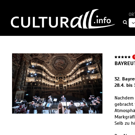
OR
BAYREU
32. Bayre
28.4. bis
Nachdem u
gebracht 
Atmosphär
Markgräfl
Selb zu h