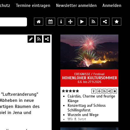
chutz
Termine eintragen
Newsletter anmelden
Anmelden
EREIGNISSE /
Festival
HOHENLOHER KULTURSOMMER
6.6. bis 27.9.2026
e "Luftveränderung"
Csárdás, Charme und feurige
n Abheben in neue
Klänge
Konzerttag auf Schloss
gartigen Räumen des
Schillingsfürst
iel in Jena und
Wurzeln und Wege
Wir & Jetzt
Der Atem des Raga - Musik &
Kulinarik aus Indien