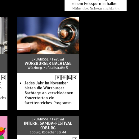
einem Felssporn in halber
Höhe des Schwarzachtales
und ist eine Versteckburg,
wasbedeutet, dass man sie
erst sieht, wenn man direkt
davor steht.
EREIGNISSE /
Festival
WÜRZBURGER BACHTAGE
Würzburg, Hofstallstraße 5
t
Jedes Jahr im November
n
bieten die Würzburger
Bachtage an verschiedenen
achs
Konzertorten ein
facettenreiches Programm.
EREIGNISSE /
Festival
INTERN. SAMBA-FESTIVAL
COBURG
Coburg, Rodacher Str. 44