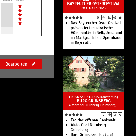
BAYREUTHER OSTERFESTIVAL
28.4. bis 1.5.2026
Das Bayreuther Osterfestival
präsentiert musikalische
Höhepunkte in Selb, Jena und
im Markgräfliches Opernhaus
in Bayreuth.
Bearbeiten
EREIGNISSE /
Kulturveranstaltung
BURG GRÜNSBERG
Altdorf bei Nürnberg-Grünsberg, -
Tag des offenen Denkmals
Altdorf bei Nürnberg-
Grünsberg
Burg Grünsberg liegt auf