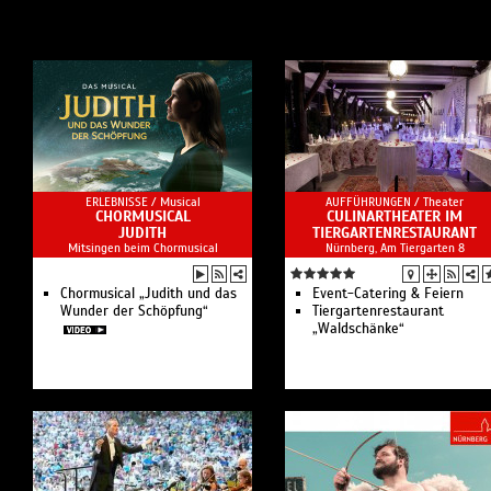
ERLEBNISSE /
Musical
AUFFÜHRUNGEN /
Theater
CHORMUSICAL
CULINARTHEATER IM
JUDITH
TIERGARTENRESTAURANT
Mitsingen beim Chormusical
Nürnberg, Am Tiergarten 8
Chormusical „Judith und das
Event-Catering & Feiern
Wunder der Schöpfung“
Tiergartenrestaurant
„Waldschänke“