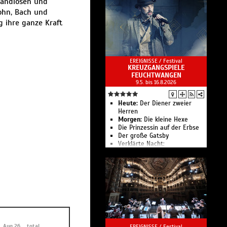
randiosen und
Vitamin Pe - Das
ohn, Bach und
Plauschkonzert
g ihre ganze Kraft
Prinz-Constantin-Konzert
The Birth Of The Violin
EREIGNISSE /
Festival
KREUZGANGSPIELE
FEUCHTWANGEN
9.5. bis 16.8.2026
Heute:
Der Diener zweier
Herren
Morgen:
Die kleine Hexe
Die Prinzessin auf der Erbse
Der große Gatsby
Verklärte Nacht:
Wesendonck-Lieder
Die Kreuzgangspiele finden im
Sommer mit vielseitigem
Programm für Erwachsene
und Kinder im romanischen
Kreuzgang statt.
Aug 26
total
EREIGNISSE /
Festival