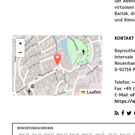
Der Abend
virtuosen
Bartók, d
und Könne
KONTAKT
+
Bayreuthe
−
Internale
Neuenham
D
-
92714
P
Telefon:
+
Fax:
+49 
Leaflet
E-Mail:
of
https://w
BEWERTUNGSCHRONIK
 24
Nov 24
Dez 24
Jan 25
Feb 25
Mär 25
Apr 25
Mai 25
Jun 25
Jul 25
Aug 25
S