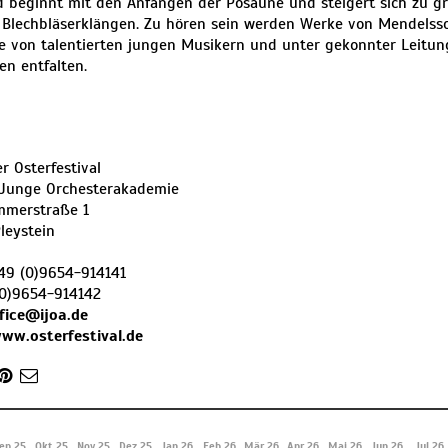
 beginnt mit den Anfängen der Posaune und steigert sich zu g
 Blechbläserklängen. Zu hören sein werden Werke von Mendelss
ie von talentierten jungen Musikern und unter gekonnter Leitun
n entfalten.
r Osterfestival
 Junge Orchesterakademie
merstraße 1
leystein
49 (0)9654-914141
(0)9654-914142
fice@ijoa.de
ww.osterfestival.de
ep 25
Okt 25
Nov 25
Dez 25
Jan 26
Feb 26
Mär 26
Apr 26
Mai 26
Jun 26
Jul 26