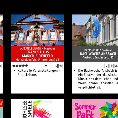
AUSSTELLUNGEN /
Museum
EREIGNISSE /
Festival
FRANCK-HAUS
BACHWOCHE ANSBACH
MARKTHEIDENFELD
Ansbach, Brauhausstr. 15
Marktheidenfeld, Untertorstraße 6
Kulturelle Veranstaltungen im
Die Bachwoche Ansbach is
Franck-Haus
ein Festival der klassische
Musik, das dem Leben und
Werk Johann Sebastian B
verpflichtet ist.