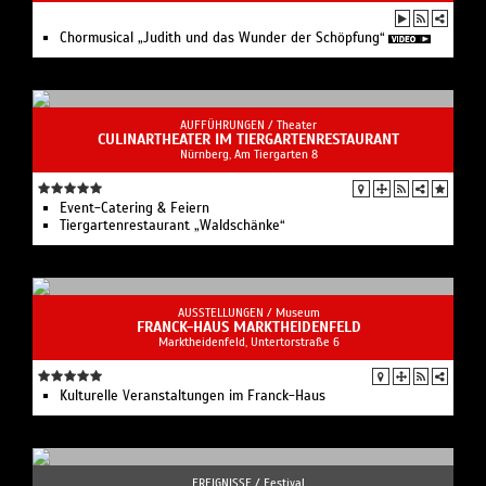
Chormusical „Judith und das Wunder der Schöpfung“
AUFFÜHRUNGEN /
Theater
CULINARTHEATER IM TIERGARTENRESTAURANT
Nürnberg, Am Tiergarten 8
Event-Catering & Feiern
Tiergartenrestaurant „Waldschänke“
AUSSTELLUNGEN /
Museum
FRANCK-HAUS MARKTHEIDENFELD
Marktheidenfeld, Untertorstraße 6
Kulturelle Veranstaltungen im Franck-Haus
EREIGNISSE /
Festival