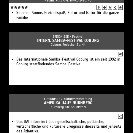
Neumarkt i.d.OPf., Dr.-Kurz-Str. 46
Sommer, Sonne, Freizeitspaß, Kultur und Natur für die ganze
Familie
EREIGNISSE /
Festival
INTERN. SAMBA-FESTIVAL COBURG
Coburg, Rodacher Str. 44
Das Internationale Samba-Festival Coburg ist ein seit 1992 in
Coburg stattfindendes Samba-Festival.
EREIGNISSE /
Kulturveranstaltung
AMERIKA HAUS NÜRNBERG
Nürnberg, Gleißbühlstr. 9
Das DAI informiert über gesellschaftliche, politische,
wirtschaftliche und kulturelle Ereignisse diesseits und jenseits
des Atlantiks.