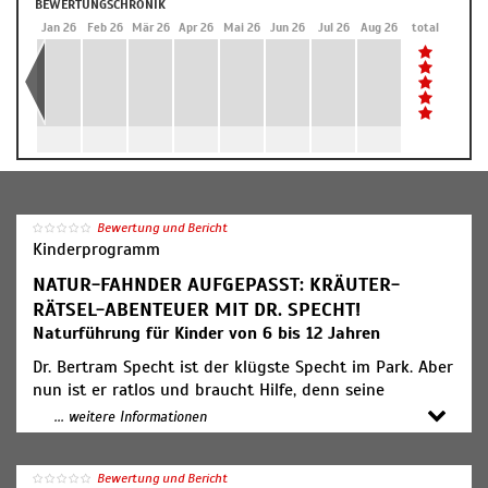
BEWERTUNGSCHRONIK
Dez 25
Jan 26
Feb 26
Mär 26
Apr 26
Mai 26
Jun 26
Jul 26
Aug 26
total
Bewertung und Bericht
Kinderprogramm
NATUR-FAHNDER AUFGEPASST: KRÄUTER-
RÄTSEL-ABENTEUER MIT DR. SPECHT!
Naturführung für Kinder von 6 bis 12 Jahren
Dr. Bertram Specht ist der klügste Specht im Park. Aber
nun ist er ratlos und braucht Hilfe, denn seine
Schwester, Professorin Eleonore Specht, kommt zu
... weitere Informationen
Besuch. Sie liebt Rätsel und hat einen geheimnisvollen
Brief geschickt. Darauf steht: VERSCHOLLEN! Wer findet
Bewertung und Bericht
Frau Knoberanda, Peter Gunderchen und Baumbert?