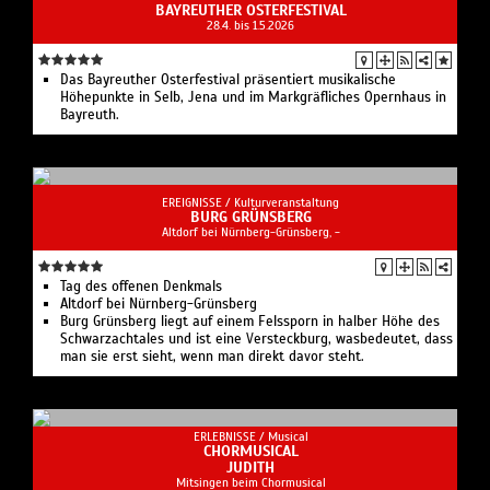
BAYREUTHER OSTERFESTIVAL
28.4. bis 1.5.2026
Das Bayreuther Osterfestival präsentiert musikalische
Höhepunkte in Selb, Jena und im Markgräfliches Opernhaus in
Bayreuth.
EREIGNISSE /
Kulturveranstaltung
BURG GRÜNSBERG
Altdorf bei Nürnberg-Grünsberg, -
Tag des offenen Denkmals
Altdorf bei Nürnberg-Grünsberg
Burg Grünsberg liegt auf einem Felssporn in halber Höhe des
Schwarzachtales und ist eine Versteckburg, wasbedeutet, dass
man sie erst sieht, wenn man direkt davor steht.
ERLEBNISSE /
Musical
CHORMUSICAL
JUDITH
Mitsingen beim Chormusical