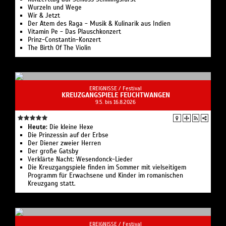
Anmeldung/Infos:
Wurzeln und Wege
www.parkrun.com.de/landesgartenschaupark
Wir & Jetzt
Der Atem des Raga - Musik & Kulinarik aus Indien
Vitamin Pe - Das Plauschkonzert
Prinz-Constantin-Konzert
The Birth Of The Violin
EREIGNISSE /
Festival
KREUZGANGSPIELE FEUCHTWANGEN
9.5. bis 16.8.2026
Heute:
Die kleine Hexe
Die Prinzessin auf der Erbse
Der Diener zweier Herren
Der große Gatsby
Verklärte Nacht: Wesendonck-Lieder
Die Kreuzgangspiele finden im Sommer mit vielseitigem
Programm für Erwachsene und Kinder im romanischen
Kreuzgang statt.
EREIGNISSE /
Festival