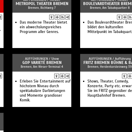
METROPOL THEATER BREMEN
BOULEVARDTHEATER BREM
Bremen, Richtweg 7
Bremen, Am Tabakquartier 8
Das moderne Theater bietet
Das Boulevardtheater Br
ein abwechslungsreiches
bildet den kulturellen
"
Programm aller Genres.
Mittelpunkt im Tabakquarti
AUFFÜHRUNGEN /
Show
AUFFÜHRUNGEN /
Aufführung
GOP VARIETÉ BREMEN
FRITZ BREMEN BÜHNE & B
Bremen, Am Weser-Terminal 4
Bremen, Herdentorsteinweg 39
e
Erleben Sie Entertainment auf
Shows, Theater, Comedy,
höchstem Niveau durch
Konzerte, Party etc. erwa
spektakuläre Darbietungen
Sie im FRITZ gegenüber d
und Momente grandioser
Hauptbahnhof Bremen.
Komik.