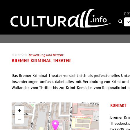
OR
Bewertung und Bericht
BREMER KRIMINAL THEATER
Das Bremer Kriminal Theater versteht sich als professionelles Unte
Inszenierungen umfasst dabei alles, mit Verbindung von Krimi und 
Wallander, vom Thriller bis zur Krimi-Komödie, vom Regionalkrimi b
KONTAKT
+
Bremer Kri
−
Theodorstr
D
-
28219
Br