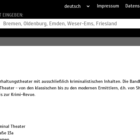
Impressum
Datens
T EINGEBEN:
rhaltungstheater mit ausschließlich kriminalistischen Inhalten. Die Band
Theater - von den klassischen bis zu den modernen Ermittlern, d.h. von S
is zur Krimi-Revue.
minal Theater
aße 13a
emen