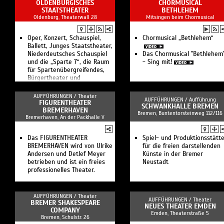
OLDENBURGISCHES
CHORMUSICAL
STAATSTHEATER
BETHLEHEM
Oldenburg, Theaterwall 28
Mitsingen beim Chormusical
Oper, Konzert, Schauspiel,
Chormusical „Bethlehem“
Ballett, Junges Staatstheater,
Niederdeutsches Schauspiel
Das Chormusical "Bethlehem
und die „Sparte 7“, die Raum
- Sing mit!
für Spartenübergreifendes,
Bürgertheater und
Experimentelles bietet.
AUFFÜHRUNGEN /
Theater
AUFFÜHRUNGEN /
Aufführung
FIGURENTHEATER
SCHWANKHALLE BREMEN
BREMERHAVEN
Bremen, Buntentorsteinweg 112/116
Bremerhaven, An der Packhalle V
Das FIGURENTHEATER
Spiel- und Produktionsstätt
BREMERHAVEN wird von Ulrike
für die freien darstellenden
Andersen und Detlef Meyer
Künste in der Bremer
betrieben und ist ein freies
Neustadt
professionelles Theater.
AUFFÜHRUNGEN /
Theater
AUFFÜHRUNGEN /
Theater
BREMER SHAKESPEARE
NEUES THEATER EMDEN
COMPANY
Emden, Theaterstraße 5
Bremen, Schulstr. 26