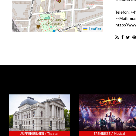
Telefon:
+4
E-Mail:
mai
http://ww
Leaflet
AUFFÜHRUNGEN /
Theater
EREIGNISSE /
Musical