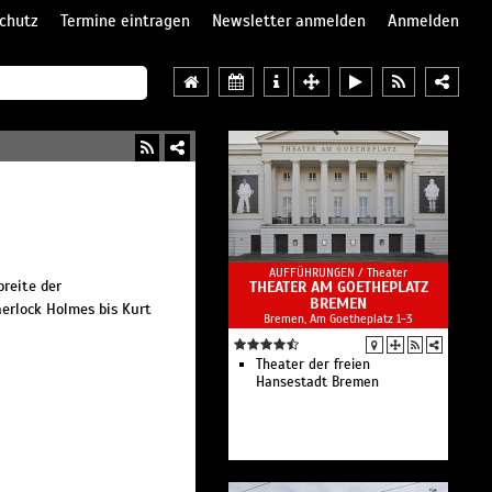
chutz
Termine eintragen
Newsletter anmelden
Anmelden
AUFFÜHRUNGEN /
Theater
breite der
THEATER AM GOETHEPLATZ
BREMEN
herlock Holmes bis Kurt
Bremen, Am Goetheplatz 1-3
Theater der freien
Hansestadt Bremen