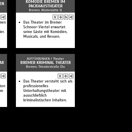
KOMÖDIE BREMEN IM
EN
PACKHAUSTHEATER
Bremen, Wüstestätte 11
emen
Das Theater im Bremer
Schnoor-Viertel erwartet
er.
seine Gäste mit Komödien,
Musicals, und Revuen.
AUFFÜHRUNGEN /
Theater
AR
BREMER KRIMINAL THEATER
Bremen, Theodorstraße 13a
Das Theater versteht sich als
rten
professionelles
em
Unterhaltungstheater mit
ausschließlich
kriminalistischen Inhalten.