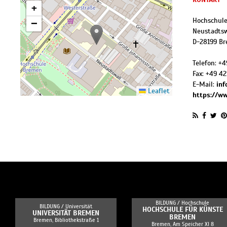
+
Hochschul
−
Neustadtsw
D
-
28199
Br
Telefon:
+4
Fax:
+49 42
E-Mail:
in
Leaflet
https://w
BILDUNG /
Hochschule
BILDUNG /
Universität
HOCHSCHULE FÜR KÜNSTE
UNIVERSITÄT BREMEN
BREMEN
Bremen, Bibliothekstraße 1
Bremen, Am Speicher XI 8