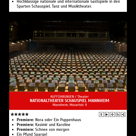
Hochklassige nationale und internationale Gastspiele in den
Sparten Schauspiel, Tanz und Musiktheater.
AUFFÜHRUNGEN /
Theater
NATIONALTHEATER SCHAUSPIEL MANNHEIM
Mannheim, Mozartstr. 9
Premiere:
Nora oder Ein Puppenhaus
Premiere:
Kasimir und Karoline
Premiere:
Schnee von morgen
Ein Pfund Spargel