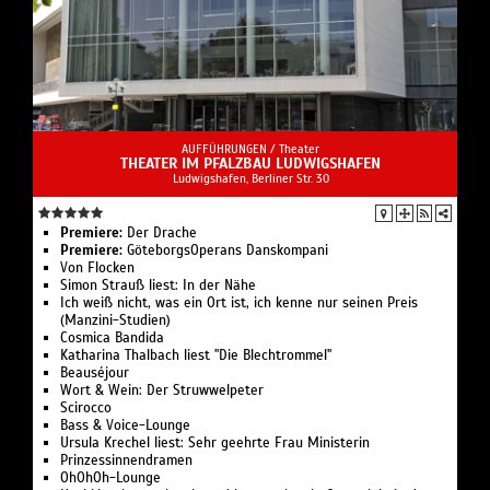
AUFFÜHRUNGEN /
Theater
THEATER IM PFALZBAU LUDWIGSHAFEN
Ludwigshafen, Berliner Str. 30
Premiere:
Der Drache
Premiere:
GöteborgsOperans Danskompani
Von Flocken
Simon Strauß liest: In der Nähe
Ich weiß nicht, was ein Ort ist, ich kenne nur seinen Preis
(Manzini-Studien)
Cosmica Bandida
Katharina Thalbach liest "Die Blechtrommel"
Beauséjour
Wort & Wein: Der Struwwelpeter
Scirocco
Bass & Voice-Lounge
Ursula Krechel liest: Sehr geehrte Frau Ministerin
Prinzessinnendramen
OhOhOh-Lounge