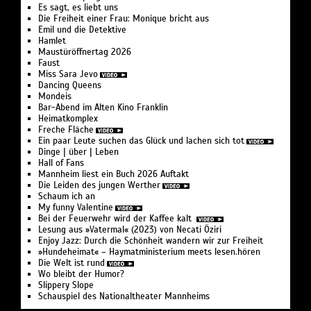
Es sagt, es liebt uns
Die Freiheit einer Frau: Monique bricht aus
Emil und die Detektive
Hamlet
Maustüröffnertag 2026
Faust
Miss Sara Jevo
Dancing Queens
Mondeis
Bar-Abend im Alten Kino Franklin
Heimatkomplex
Freche Fläche
Ein paar Leute suchen das Glück und lachen sich tot
Dinge | über | Leben
Hall of Fans
Mannheim liest ein Buch 2026 Auftakt
Die Leiden des jungen Werther
Schaum ich an
My funny Valentine
Bei der Feuer­wehr wird der Kaffee kalt
Lesung aus »Vatermal« (2023) von Necati Öziri
Enjoy Jazz: Durch die Schönheit wandern wir zur Freiheit
»Hundeheimat« – Haymat­ministerium meets lesen.hören
Die Welt ist rund
Wo bleibt der Humor?
Slippery Slope
Schauspiel des Nationaltheater Mannheims