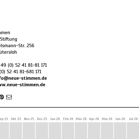
mmen
Stiftung
elsmann-Str. 256
ütersloh
 49 (0) 52 41 81-81 171
(0) 52 41 81-681 171
nfo@neue-stimmen.de
ww.neue-stimmen.de
ep 25
Okt 25
Nov 25
Dez 25
Jan 26
Feb 26
Mär 26
Apr 26
Mai 26
Jun 26
Jul 26