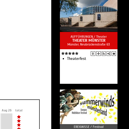
AUFFÜHRUNGEN /
Theater
THEATER MÜNSTER
Münster, Neubrückenstraße 63
Theaterfest
Aug 26
total
EREIGNISSE /
Festival