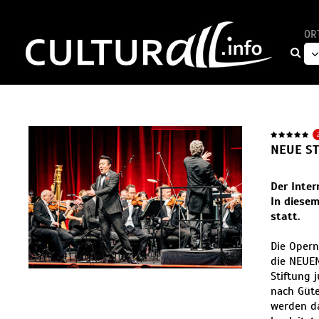
OR
NEUE S
Der Inte
In diesem
statt.
Die Opern
die NEUEN
Stiftung 
nach Güte
werden da