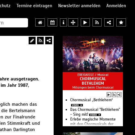
chutz
Termine eintragen
Newsletter anmelden
Anmelden
EREIGNISSE /
Musical
ahre ausgetragen.
CHORMUSICAL
BETHLEHEM
im Jahr 1987,
Mitsingen beim Chormusical
Chormusical „Bethlehem“
öglich machen das
Das Chormusical "Bethlehem"
 die Bertelsmann
- Sing mit!
en zur Finalrunde
Erlebe magische Momente
llen Stimmkraft und
mit den Chormusicals der
athan Darlington
Stiftung Creative Kirche.