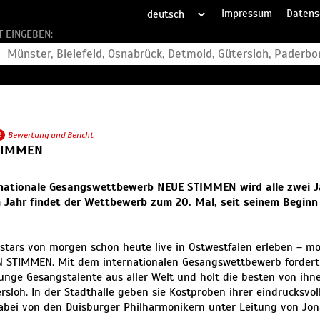
Impressum
Datens
T EINGEBEN:
2
Bewertung und Bericht
TIMMEN
rnationale Gesangswettbewerb NEUE STIMMEN wird alle zwei J
 Jahr findet der Wettbewerb zum 20. Mal, seit seinem Beginn 
stars von morgen schon heute live in Ostwestfalen erleben – m
 STIMMEN. Mit dem internationalen Gesangswettbewerb fördert
junge Gesangstalente aus aller Welt und holt die besten von ihn
rsloh. In der Stadthalle geben sie Kostproben ihrer eindrucksvo
bei von den Duisburger Philharmonikern unter Leitung von Jon