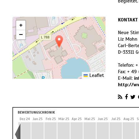
begleitet.
KONTAKT
+
Neue Sti
−
Liz Mohn 
Carl-Bert
D
-
33311
G
Telefon:
+
Fax:
+ 49 
Leaflet
E-Mail:
i
http://w
BEWERTUNGSCHRONIK
 24
Nov 24
Dez 24
Jan 25
Feb 25
Mär 25
Apr 25
Mai 25
Jun 25
Jul 25
Aug 25
S