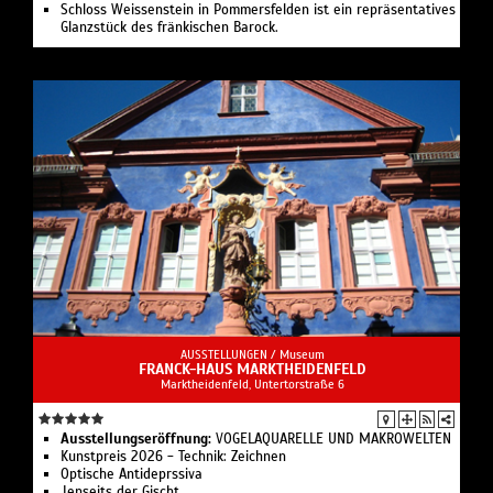
Schloss Weissenstein in Pommersfelden ist ein repräsentatives
Glanzstück des fränkischen Barock.
AUSSTELLUNGEN /
Museum
FRANCK-HAUS MARKTHEIDENFELD
Marktheidenfeld, Untertorstraße 6
Ausstellungseröffnung:
VOGELAQUARELLE UND MAKROWELTEN
Kunstpreis 2026 - Technik: Zeichnen
Optische Antideprssiva
Jenseits der Gischt