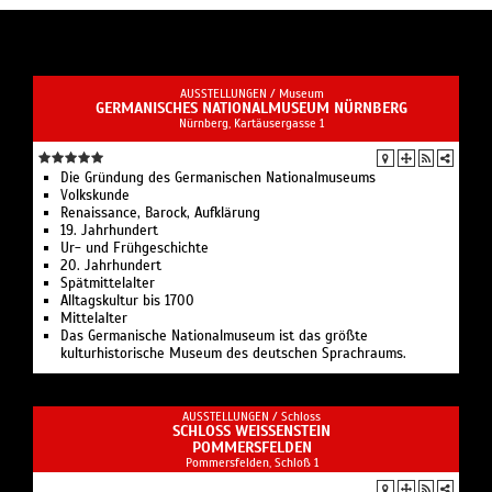
AUSSTELLUNGEN /
Museum
GERMANISCHES NATIONALMUSEUM NÜRNBERG
Nürnberg, Kartäusergasse 1
Die Gründung des Germanischen Nationalmuseums
Volkskunde
Renaissance, Barock, Aufklärung
19. Jahrhundert
Ur- und Frühgeschichte
20. Jahrhundert
Spätmittelalter
Alltagskultur bis 1700
Mittelalter
Das Germanische Nationalmuseum ist das größte
kulturhistorische Museum des deutschen Sprachraums.
AUSSTELLUNGEN /
Schloss
SCHLOSS WEISSENSTEIN
POMMERSFELDEN
Pommersfelden, Schloß 1