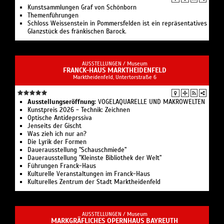
Kunstsammlungen Graf von Schönborn
Themenführungen
Schloss Weissenstein in Pommersfelden ist ein repräsentatives
Glanzstück des fränkischen Barock.
AUSSTELLUNGEN /
Museum
FRANCK-HAUS MARKTHEIDENFELD
Marktheidenfeld, Untertorstraße 6
Ausstellungseröffnung:
VOGELAQUARELLE UND MAKROWELTEN
Kunstpreis 2026 - Technik: Zeichnen
Optische Antideprssiva
Jenseits der Gischt
Was zieh ich nur an?
Die Lyrik der Formen
Dauerausstellung "Schauschmiede"
Dauerausstellung "Kleinste Bibliothek der Welt"
Führungen Franck-Haus
Kulturelle Veranstaltungen im Franck-Haus
Kulturelles Zentrum der Stadt Marktheidenfeld
AUSSTELLUNGEN /
Museum
MARKGRÄFLICHES OPERNHAUS BAYREUTH