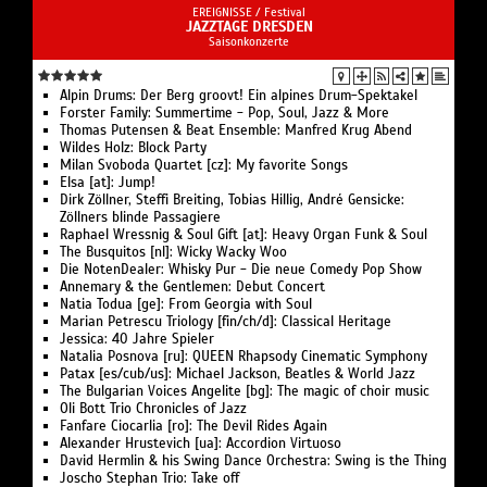
EREIGNISSE /
Festival
JAZZTAGE DRESDEN
Saisonkonzerte
Alpin Drums: Der Berg groovt! Ein alpines Drum-Spektakel
Forster Family: Summertime - Pop, Soul, Jazz & More
Thomas Putensen & Beat Ensemble: Manfred Krug Abend
Wildes Holz: Block Party
Milan Svoboda Quartet [cz]: My favorite Songs
Elsa [at]: Jump!
Dirk Zöllner, Steffi Breiting, Tobias Hillig, André Gensicke:
Zöllners blinde Passagiere
Raphael Wressnig & Soul Gift [at]: Heavy Organ Funk & Soul
The Busquitos [nl]: Wicky Wacky Woo
Die NotenDealer: Whisky Pur - Die neue Comedy Pop Show
Annemary & the Gentlemen: Debut Concert
Natia Todua [ge]: From Georgia with Soul
Marian Petrescu Triology [fin/ch/d]: Classical Heritage
Jessica: 40 Jahre Spieler
Natalia Posnova [ru]: QUEEN Rhapsody Cinematic Symphony
Patax [es/cub/us]: Michael Jackson, Beatles & World Jazz
The Bulgarian Voices Angelite [bg]: The magic of choir music
Oli Bott Trio Chronicles of Jazz
Fanfare Ciocarlia [ro]: The Devil Rides Again
Alexander Hrustevich [ua]: Accordion Virtuoso
David Hermlin & his Swing Dance Orchestra: Swing is the Thing
Joscho Stephan Trio: Take off