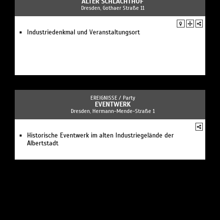
ALTER SCHLACHTHOF
Dresden, Gothaer Straße 11
Industriedenkmal und Veranstaltungsort
EREIGNISSE /
Party
EVENTWERK
Dresden, Hermann-Mende-Straße 1
Historische Eventwerk im alten Industriegelände der
Albertstadt
EREIGNISSE /
Festival
FILMINITIATIVE DRESDEN E.V. FILMFEST DRESDEN
Dresden, Alaunstraße 62