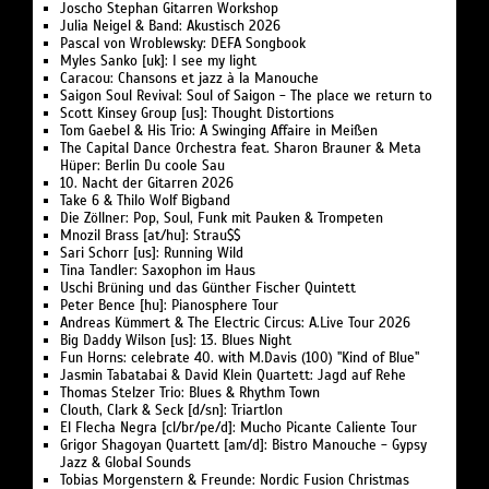
Joscho Stephan Gitarren Workshop
Julia Neigel & Band: Akustisch 2026
Pascal von Wroblewsky: DEFA Songbook
Myles Sanko [uk]: I see my light
Caracou: Chansons et jazz à la Manouche
Saigon Soul Revival: Soul of Saigon - The place we return to
Scott Kinsey Group [us]: Thought Distortions
Tom Gaebel & His Trio: A Swinging Affaire in Meißen
The Capital Dance Orchestra feat. Sharon Brauner & Meta
Hüper: Berlin Du coole Sau
10. Nacht der Gitarren 2026
Take 6 & Thilo Wolf Bigband
Die Zöllner: Pop, Soul, Funk mit Pauken & Trompeten
Mnozil Brass [at/hu]: Strau$$
Sari Schorr [us]: Running Wild
Tina Tandler: Saxophon im Haus
Uschi Brüning und das Günther Fischer Quintett
Peter Bence [hu]: Pianosphere Tour
Andreas Kümmert & The Electric Circus: A.Live Tour 2026
Big Daddy Wilson [us]: 13. Blues Night
Fun Horns: celebrate 40. with M.Davis (100) "Kind of Blue"
Jasmin Tabatabai & David Klein Quartett: Jagd auf Rehe
Thomas Stelzer Trio: Blues & Rhythm Town
Clouth, Clark & Seck [d/sn]: Triartlon
El Flecha Negra [cl/br/pe/d]: Mucho Picante Caliente Tour
Grigor Shagoyan Quartett [am/d]: Bistro Manouche - Gypsy
Jazz & Global Sounds
Tobias Morgenstern & Freunde: Nordic Fusion Christmas