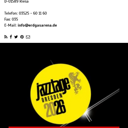
D
-
01589
Riesa
Telefon:
03525 - 60 11 60
Fax:
035
E-Mail:
info@erdgasarena.de