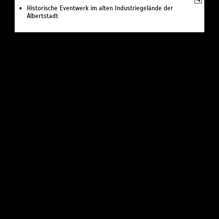
Historische Eventwerk im alten Industriegelände der
Albertstadt
EREIGNISSE /
Festival
FILMINITIATIVE DRESDEN E.V. FILMFEST DRESDEN
Dresden, Alaunstraße 62
International Short Film Festival
EREIGNISSE /
Festival
JÜDISCHE MUSIK- UND THEATERWOCHE
Dresden, Louisenstraße 47
Verein und Festival