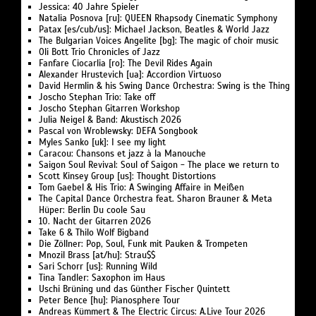
Jessica: 40 Jahre Spieler
Natalia Posnova [ru]: QUEEN Rhapsody Cinematic Symphony
Patax [es/cub/us]: Michael Jackson, Beatles & World Jazz
The Bulgarian Voices Angelite [bg]: The magic of choir music
Oli Bott Trio Chronicles of Jazz
Fanfare Ciocarlia [ro]: The Devil Rides Again
Alexander Hrustevich [ua]: Accordion Virtuoso
David Hermlin & his Swing Dance Orchestra: Swing is the Thing
Joscho Stephan Trio: Take off
Joscho Stephan Gitarren Workshop
Julia Neigel & Band: Akustisch 2026
Pascal von Wroblewsky: DEFA Songbook
Myles Sanko [uk]: I see my light
Caracou: Chansons et jazz à la Manouche
Saigon Soul Revival: Soul of Saigon - The place we return to
Scott Kinsey Group [us]: Thought Distortions
Tom Gaebel & His Trio: A Swinging Affaire in Meißen
The Capital Dance Orchestra feat. Sharon Brauner & Meta
Hüper: Berlin Du coole Sau
10. Nacht der Gitarren 2026
Take 6 & Thilo Wolf Bigband
Die Zöllner: Pop, Soul, Funk mit Pauken & Trompeten
Mnozil Brass [at/hu]: Strau$$
Sari Schorr [us]: Running Wild
Tina Tandler: Saxophon im Haus
Uschi Brüning und das Günther Fischer Quintett
Peter Bence [hu]: Pianosphere Tour
Andreas Kümmert & The Electric Circus: A.Live Tour 2026