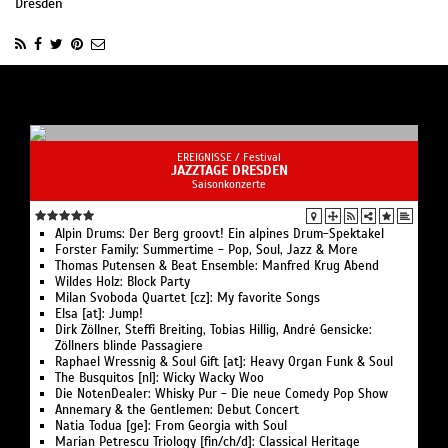
Dresden
EREIGNISSE /
Festival
JAZZTAGE DRESDEN
Saisonkonzerte
Alpin Drums: Der Berg groovt! Ein alpines Drum-Spektakel
Forster Family: Summertime - Pop, Soul, Jazz & More
Thomas Putensen & Beat Ensemble: Manfred Krug Abend
Wildes Holz: Block Party
Milan Svoboda Quartet [cz]: My favorite Songs
Elsa [at]: Jump!
Dirk Zöllner, Steffi Breiting, Tobias Hillig, André Gensicke:
Zöllners blinde Passagiere
Raphael Wressnig & Soul Gift [at]: Heavy Organ Funk & Soul
The Busquitos [nl]: Wicky Wacky Woo
Die NotenDealer: Whisky Pur - Die neue Comedy Pop Show
Annemary & the Gentlemen: Debut Concert
Natia Todua [ge]: From Georgia with Soul
Marian Petrescu Triology [fin/ch/d]: Classical Heritage