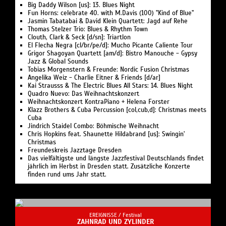
Big Daddy Wilson [us]: 13. Blues Night
Fun Horns: celebrate 40. with M.Davis (100) "Kind of Blue"
Jasmin Tabatabai & David Klein Quartett: Jagd auf Rehe
Thomas Stelzer Trio: Blues & Rhythm Town
Clouth, Clark & Seck [d/sn]: Triartlon
El Flecha Negra [cl/br/pe/d]: Mucho Picante Caliente Tour
Grigor Shagoyan Quartett [am/d]: Bistro Manouche - Gypsy
Jazz & Global Sounds
Tobias Morgenstern & Freunde: Nordic Fusion Christmas
Angelika Weiz - Charlie Eitner & Friends [d/ar]
Kai Strausss & The Electric Blues All Stars: 14. Blues Night
Quadro Nuevo: Das Weihnachtskonzert
Weihnachtskonzert KontraPiano + Helena Forster
Klazz Brothers & Cuba Percussion [col,cub,d]: Christmas meets
Cuba
Jindrich Staidel Combo: Böhmische Weihnacht
Chris Hopkins feat. Shaunette Hildabrand [us]: Swingin'
Christmas
Freundeskreis Jazztage Dresden
Das vielfältigste und längste Jazzfestival Deutschlands findet
jährlich im Herbst in Dresden statt. Zusätzliche Konzerte
finden rund ums Jahr statt.
EREIGNISSE /
Festival
ZAHNRAD UND ZYLINDER