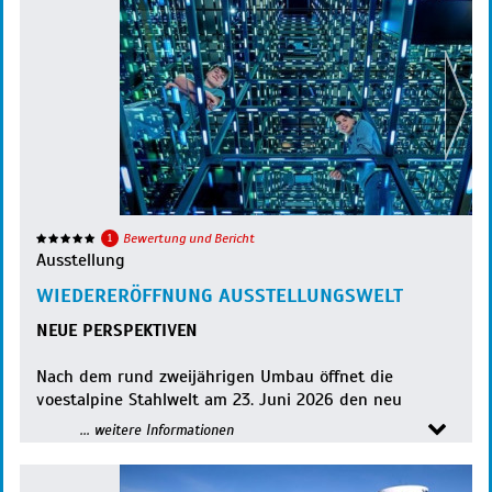
1
Bewertung und Bericht
Ausstellung
WIEDERERÖFFNUNG AUSSTELLUNGSWELT
NEUE PERSPEKTIVEN
Nach dem rund zweijährigen Umbau öffnet die
voestalpine Stahlwelt am 23. Juni 2026 den neu
gestalteten Ausstellungsbereich. Dieser wurde
... weitere Informationen
architektonisch, technisch und inhaltlich umfassend
modernisiert. Offene Räume, neue Sichtachsen und