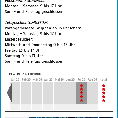
voestalpine Stahlwelt:
Montag - Samstag 9 bis 17 Uhr
Sonn- und Feiertag geschlossen
ZeitgeschichteMUSEUM:
Vorangemeldete Gruppen ab 15 Personen:
Montag - Samstag 9 bis 17 Uhr
Einzelbesucher:
Mittwoch und Donnerstag 9 bis 17 Uhr
Freitag 13 bis 17 Uhr
Samstag 9 bis 17 Uhr
Sonn- und Feiertag geschlossen
BEWERTUNGSCHRONIK
Dez 25
Jan 26
Feb 26
Mär 26
Apr 26
Mai 26
Jun 26
Jul 26
Aug 26
total