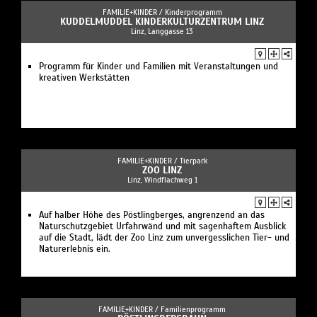
FAMILIE+KINDER /
Kinderprogramm
KUDDELMUDDEL KINDERKULTURZENTRUM LINZ
Linz, Langgasse 13
Programm für Kinder und Familien mit Veranstaltungen und
kreativen Werkstätten
FAMILIE+KINDER /
Tierpark
ZOO LINZ
Linz, Windflachweg 1
Auf halber Höhe des Pöstlingberges, angrenzend an das
Naturschutzgebiet Urfahrwänd und mit sagenhaftem Ausblick
auf die Stadt, lädt der Zoo Linz zum unvergesslichen Tier- und
Naturerlebnis ein.
FAMILIE+KINDER /
Familienprogramm