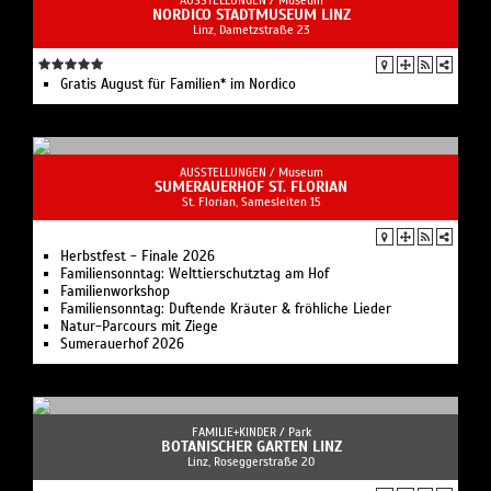
Gruppen gebildet werden, die dann die oben
NORDICO STADTMUSEUM LINZ
Linz, Dametzstraße 23
angeführten Themen bearbeiten. Aus jedem
Themenblock werden selbstständig zweit
Fragestellung/Arbeitsaufträge ausgewählt, bearbeitet
Gratis August für Familien* im Nordico
und die Ergebnisse im Anschluss den Kolleginnen und
Kollegen präsentiert. Die weiteren
Fragen/Aufgabenstellungen
AUSSTELLUNGEN /
Museum
SUMERAUERHOF ST. FLORIAN
St. Florian, Samesleiten 15
Herbstfest - Finale 2026
Familiensonntag: Welt­tier­schutz­tag am Hof
Familienworkshop
Familiensonntag: Duftende Kräuter & fröhliche Lieder
Natur-Parcours mit Ziege
Sumerauerhof 2026
FAMILIE+KINDER /
Park
BOTANISCHER GARTEN LINZ
Linz, Roseggerstraße 20