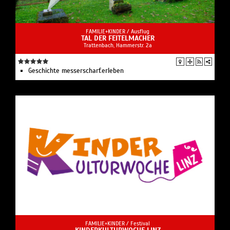
FAMILIE+KINDER /
Ausflug
TAL DER FEITELMACHER
Trattenbach, Hammerstr. 2a
Geschichte messerscharf.erleben
FAMILIE+KINDER /
Festival