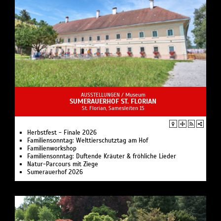
AUSSTELLUNGEN /
Museum
SUMERAUERHOF ST. FLORIAN
St. Florian, Samesleiten 15
Herbstfest - Finale 2026
Familiensonntag: Welt­tier­schutz­tag am Hof
Familienworkshop
Familiensonntag: Duftende Kräuter & fröhliche Lieder
Natur-Parcours mit Ziege
Sumerauerhof 2026