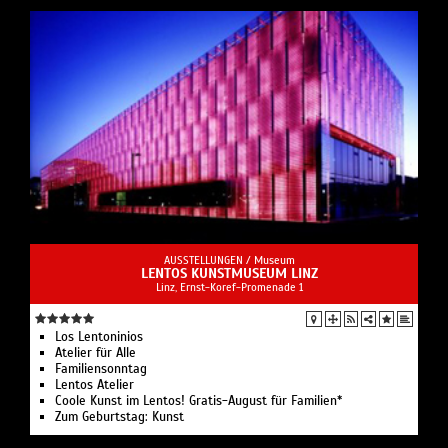
AUSSTELLUNGEN /
Museum
LENTOS KUNSTMUSEUM LINZ
Linz, Ernst-Koref-Promenade 1
Los Len­to­ni­ni­os
Ate­lier für Alle
Familiensonntag
Lentos Atelier
Coo­le Kunst im Lentos! Gra­tis-August für Familien*
Zum Geburts­tag: Kunst