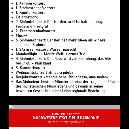
1. Kammerkonzert
widmet sich Götz Alsmann dem italienischen
1. Erbdrostenhofkonzert
Lebensgefühl in all seinen musikalischen Facetten:
1. Familienkonzert
mal sonnig und beschwingt wie ein Nachmittag an
Kit Armstrong
2. Sinfoniekonzert: Der Norden, ach! ist kalt und klug. –
der Adria, mal so leidenschaftlich, dass selbst die Oper
Ferdinand Freiligrath
kurz neidisch werden könnte.
2. Erbdrostenhofkonzert
Musik+
3. Sinfoniekonzert: Der Kerl hat mehr Ideen als wir alle. -
Johannes Brahms
1. Sitzkissenkonzert: Wasser marsch!
MondayNight I – Moritz Weiß Klezmer Trio
4. Sinfoniekonzert: Das Neue wird zur Bedrohung, das Alte
beruhigt. – Paul Rand
3. Kammerkonzert
Weihnachtskonzert »In dulci jubilo«
Neujahrskonzert »Mangia bene, Ridi spesso, Ama molto«
Das Sinfonieorchesters Münster ist eine der tragenden Säulen
des münsterschen Musiklebens und gewann in seiner
bewegten Geschichte schnell überregionale Beachtung.
KONZERTE /
Konzert
NORDWESTDEUTSCHE PHILHARMONIE
Herford, Stiftbergstraße 2