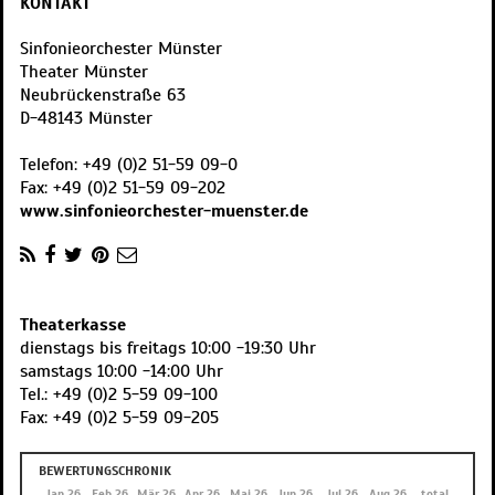
KONTAKT
Sinfonieorchester Münster
Theater Münster
Neubrückenstraße 63
D
-
48143
Münster
Telefon:
+49 (0)2 51-59 09-0
Fax:
+49 (0)2 51-59 09-202
www.sinfonieorchester-muenster.de
Theaterkasse
dienstags bis freitags 10:00 -19:30 Uhr
samstags 10:00 -14:00 Uhr
Tel.: +49 (0)2 5-59 09-100
Fax: +49 (0)2 5-59 09-205
BEWERTUNGSCHRONIK
Dez 25
Jan 26
Feb 26
Mär 26
Apr 26
Mai 26
Jun 26
Jul 26
Aug 26
total