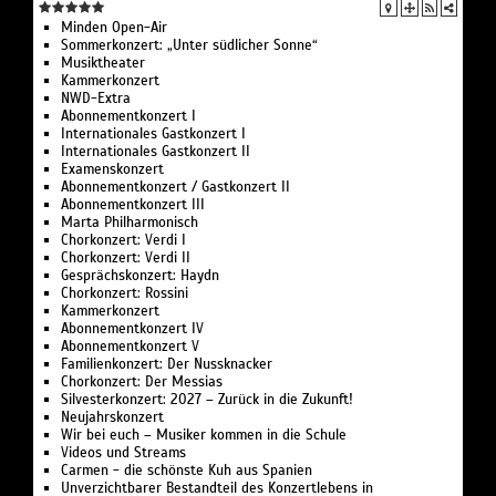
Minden Open-Air
Sommerkonzert: „Unter südlicher Sonne“
Musiktheater
Kammerkonzert
NWD-Extra
Abonnementkonzert I
Internationales Gastkonzert I
Internationales Gastkonzert II
Examenskonzert
Abonnementkonzert / Gastkonzert II
Abonnementkonzert III
Marta Philharmonisch
Chorkonzert: Verdi I
Chorkonzert: Verdi II
Gesprächskonzert: Haydn
Chorkonzert: Rossini
Kammerkonzert
Abonnementkonzert IV
Abonnementkonzert V
Familienkonzert: Der Nussknacker
Chorkonzert: Der Messias
Silvesterkonzert: 2027 – Zurück in die Zukunft!
Neujahrskonzert
Wir bei euch – Musiker kommen in die Schule
Videos und Streams
Carmen - die schönste Kuh aus Spanien
Unverzichtbarer Bestandteil des Konzertlebens in