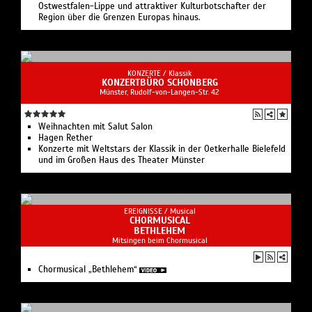
Ostwestfalen-Lippe und attraktiver Kulturbotschafter der
Region über die Grenzen Europas hinaus.
KONZERTE /
Klassik
KONZERTBÜRO SCHONBERG
Münster, Rudolf-von-Langen-Str. 42
Weihnachten mit Salut Salon
Hagen Rether
Konzerte mit Weltstars der Klassik in der Oetkerhalle Bielefeld
und im Großen Haus des Theater Münster
EREIGNISSE /
Musical
CHORMUSICAL
BETHLEHEM
Mitsingen beim Chormusical
Chormusical „Bethlehem“