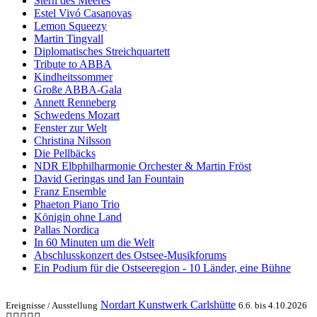
Stern des Meeres
Estel Vivó Casanovas
Lemon Squeezy
Martin Tingvall
Diplomatisches Streichquartett
Tribute to ABBA
Kindheitssommer
Große ABBA-Gala
Annett Renneberg
Schwedens Mozart
Fenster zur Welt
Christina Nilsson
Die Pellbäcks
NDR Elbphilharmonie Orchester & Martin Fröst
David Geringas und Ian Fountain
Franz Ensemble
Phaeton Piano Trio
Königin ohne Land
Pallas Nordica
In 60 Minuten um die Welt
Abschlusskonzert des Ostsee-Musikforums
Ein Podium für die Ostseeregion - 10 Länder, eine Bühne
Nordart Kunstwerk Carlshütte
Ereignisse /
Ausstellung
6.6. bis 4.10.2026