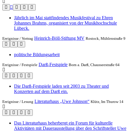
Jährlich im Mai stattfindendes Musikfestival zu Ehren
Johannes Brahms, organisiert von der Musikhochschule
Lübeck.
Heinrich-Böll-Stiftung MV
Ereignisse /
Vortrag
Rostock, Mühlenstraße 9
politische Bildungsarbeit
Darß-Festspiele
Ereignisse /
Festspiele
Born a. Darß, Chausseestraße 64
Die Darß-Festspiele laden seit 2003 zu Theater und
Konzerten auf dem Darß ein.
Literaturhaus „Uwe Johnson“
Ereignisse /
Lesung
Klütz, Im Thurow 14
Das Literaturhaus beherbergt ein Forum für kulturelle
Aktivitäten mit Dauerausstellung über den Schriftsteller Uwe