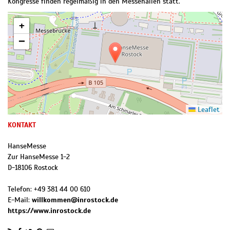
Kongresse finden regelmäßig in den Messehallen statt.
+
−
Leaflet
KONTAKT
HanseMesse
Zur HanseMesse 1-2
D
-
18106
Rostock
Telefon:
+49 381 44 00 610
E-Mail:
willkommen@inrostock.de
https://www.inrostock.de