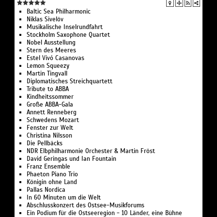
Baltic Sea Philharmonic
Niklas Sivelöv
Musikalische Inselrundfahrt
Stockholm Saxophone Quartet
Nobel Ausstellung
Stern des Meeres
Estel Vivó Casanovas
Lemon Squeezy
Martin Tingvall
Diplomatisches Streichquartett
Tribute to ABBA
Kindheitssommer
Große ABBA-Gala
Annett Renneberg
Schwedens Mozart
Fenster zur Welt
Christina Nilsson
Die Pellbäcks
NDR Elbphilharmonie Orchester & Martin Fröst
David Geringas und Ian Fountain
Franz Ensemble
Phaeton Piano Trio
Königin ohne Land
Pallas Nordica
In 60 Minuten um die Welt
Abschlusskonzert des Ostsee-Musikforums
Ein Podium für die Ostseeregion - 10 Länder, eine Bühne