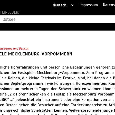
Impressum
Datens
T EINGEBEN:
ewertung und Bericht
IELE MECKLENBURG-VORPOMMERN
liche Hörerfahrungen und persönliche Begegnungen gehören z
ichen der Festspiele Mecklenburg-Vorpommern. Zum Programm d
iele Reihen, die kleine Festivals im Festival sind, bei denen die 
ichen Begleitprogrammen wie Führungen, Hörexperimenten, Kün
ussionen an mehreren Tagen den Schwerpunkten widmen können
eihe „2 x Hören“ schenken die Festspiele Mecklenburg-Vorpomm
„360° …“ beleuchtet ein Instrument oder eine Formation von alle
en Orten“ gehen die Besucher auf eine Entdeckungsreise zu Arc
n ungewöhnliche Spielstätten kennen. Vielversprechende junge 