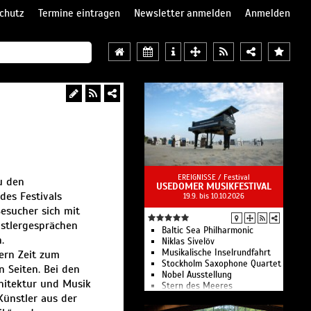
chutz
Termine eintragen
Newsletter anmelden
Anmelden
EREIGNISSE /
Festival
u den
USEDOMER MUSIKFESTIVAL
es Festivals
19.9. bis 10.10.2026
Besucher sich mit
stlergesprächen
Baltic Sea Philharmonic
.
Niklas Sivelöv
Musikalische Inselrundfahrt
ern Zeit zum
Stockholm Saxophone Quartet
n Seiten. Bei den
Nobel Ausstellung
hitektur und Musik
Stern des Meeres
Künstler aus der
Estel Vivó Casanovas
Lemon Squeezy