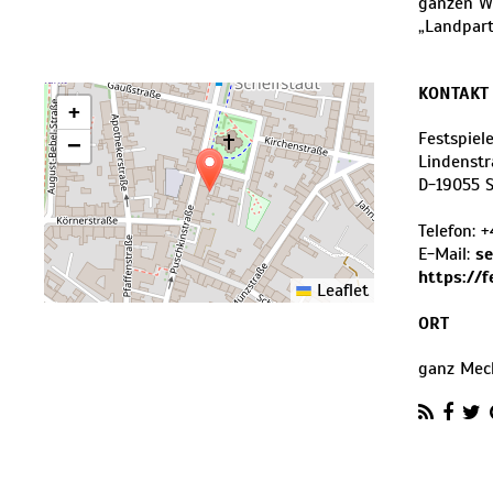
ganzen We
„Landpart
KONTAKT
+
Festspie
−
Lindenstr
D
-
19055
Telefon:
+
E-Mail:
se
https://f
Leaflet
ORT
ganz Mec