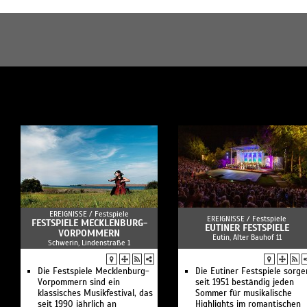
EREIGNISSE /
Festspiele
EREIGNISSE /
Festspiele
FESTSPIELE MECKLENBURG-
EUTINER FESTSPIELE
VORPOMMERN
Eutin, Alter Bauhof 11
Schwerin, Lindenstraße 1
Die Festspiele Mecklenburg-
Die Eutiner Festspiele sorge
Vorpommern sind ein
seit 1951 beständig jeden
klassisches Musikfestival, das
Sommer für musikalische
seit 1990 jährlich an
Highlights im romantischen