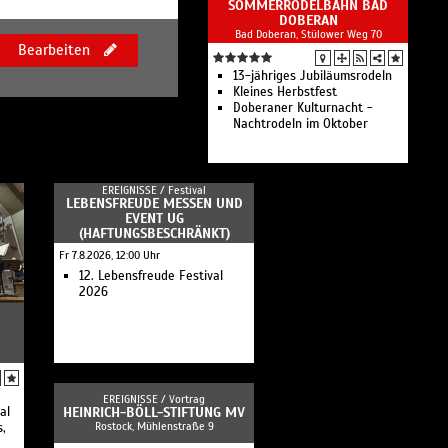
SOMMERRODELBAHN BAD
DOBERAN
Bad Doberan, Stülower Weg 70
Bearbeiten
13-jähriges Jubiläumsrodeln
Kleines Herbstfest
Doberaner Kulturnacht -
Nachtrodeln im Oktober
EREIGNISSE /
Festival
LEBENSFREUDE MESSEN UND
EVENT UG
(HAFTUNGSBESCHRÄNKT)
Fr 7.8.2026, 12:00 Uhr
12. Lebensfreude Festival
2026
EREIGNISSE /
Vortrag
al
HEINRICH-BÖLL-STIFTUNG MV
Rostock, Mühlenstraße 9
,