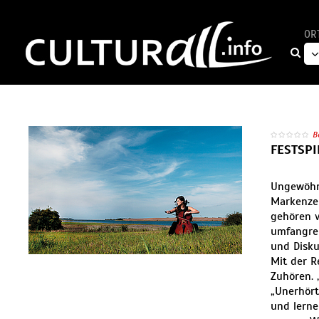
OR
B
FESTSP
Ungewöhn
Markenze
gehören v
umfangre
und Disk
Mit der R
Zuhören. 
„Unerhört
und lerne