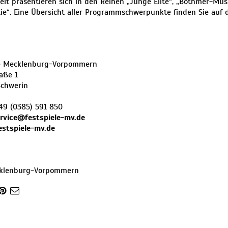
lt präsentieren sich in den Reihen „Junge Elite“, „Bothmer-Mus
ie“. Eine Übersicht aller Programmschwerpunkte finden Sie auf d
le Mecklenburg-Vorpommern
aße 1
Schwerin
49 (0385) 591 850
rvice@festspiele-mv.de
estspiele-mv.de
klenburg-Vorpommern