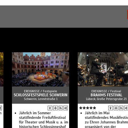
EREIGNISSE /
Festspiele
EREIGNISSE /
Festival
SCHLOSSFESTSPIELE SCHWERIN
BRAHMS FESTIVAL
Schwerin, Lennéstraße 1
Lübeck, Große Petersgrube 21
n
Jährlich im Sommer
Jährlich im Mai
stattfindende Freiluftfestival
stattfindendes Musikfestiv
für Theater und Musik u. a. im
zu Ehren Johannes Brahms
historischen Schlossinneshof
organisiert von der