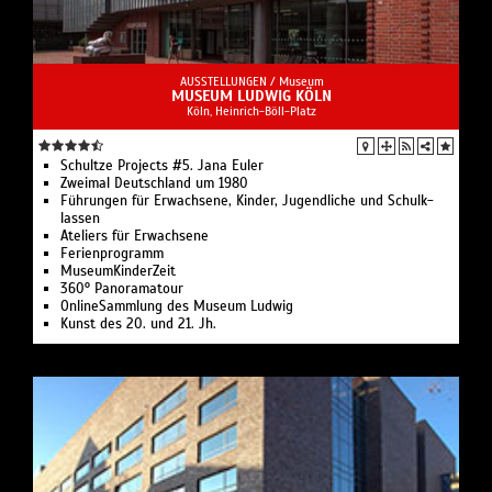
AUSSTELLUNGEN /
Museum
MUSEUM LUDWIG KÖLN
Köln, Hein­rich-Böll-Platz
Schultze Projects #5. Jana Euler
Zweimal Deutschland um 1980
Führun­gen für Erwach­sene, Kin­der, Ju­gendliche und Schulk­
lassen
Ateliers für Erwachsene
Ferienprogramm
MuseumKinderZeit
360° Pano­ra­m­a­tour
OnlineSammlung des Museum Ludwig
Kunst des 20. und 21. Jh.