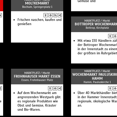
Gemüse und
MOLTKEMARKT
Bochum, Springerplatz 1
Frischen naschen, kaufen und
MARKTPLATZ /
Markt
genießen
BOTTROPER WOCHENMAR
Bottrop, Kirchplatz
Mit etwa 130 Händlern zäh
der Bottroper Wochenmar
in der Innenstadt zu eine
der größten im Ruhrgebiet
MARKTPLATZ /
Markt
MARKTPLATZ /
Markt
WOCHENMARKT PAULUSKIR
FROHNHAUSER MARKT ESSEN
HAMM
Essen, Frohnhauser Platz
Hamm, Pauluskirche 1
Auf dem Wochenmarkt am
Über 40 Markthändler bie
angrenzenden Westpark gibt
in der Hammer Innenstadt
te
es regionale Produkten wie
regionale, ökologische Wa
Obst und Gemüse, Kräuter
an.
und Bio-Waren.