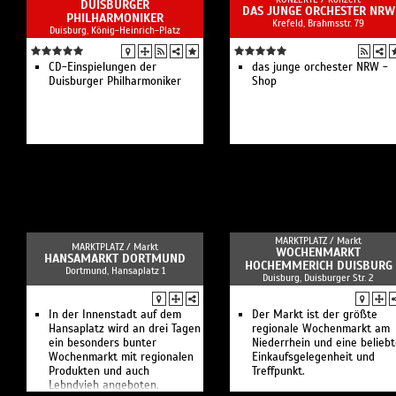
DUISBURGER
DAS JUNGE ORCHESTER NRW
PHILHARMONIKER
Krefeld, Brahmsstr. 79
Duisburg, König-Heinrich-Platz
CD-Einspielungen der
das junge orchester NRW -
Duisburger Philharmoniker
Shop
MARKTPLATZ /
Markt
MARKTPLATZ /
Markt
WOCHENMARKT
HANSAMARKT DORTMUND
HOCHEMMERICH DUISBURG
Dortmund, Hansaplatz 1
Duisburg, Duisburger Str. 2
In der Innenstadt auf dem
Der Markt ist der größte
Hansaplatz wird an drei Tagen
regionale Wochenmarkt am
ein besonders bunter
Niederrhein und eine belieb
Wochenmarkt mit regionalen
Einkaufsgelegenheit und
Produkten und auch
Treffpunkt.
Lebndvieh angeboten.