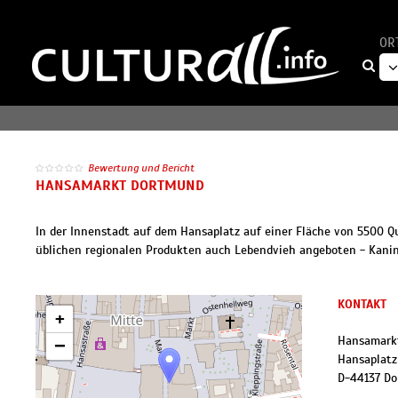
OR
Bewertung und Bericht
HANSAMARKT DORTMUND
In der Innenstadt auf dem Hansaplatz auf einer Fläche von 5500 
üblichen regionalen Produkten auch Lebendvieh angeboten - Kaninc
KONTAKT
+
Hansamark
−
Hansaplatz
D
-
44137
Do