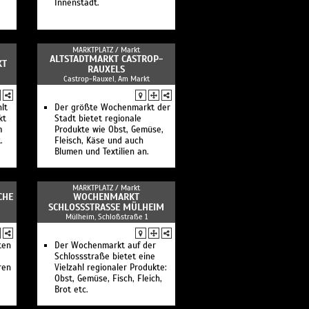
Innenstadt.
MARKTPLATZ /
Markt
ALTSTADTMARKT CASTROP-
KT
RAUXELS
Castrop-Rauxel, Am Markt
lt
Der größte Wochenmarkt der
kt
Stadt bietet regionale
m
Produkte wie Obst, Gemüse,
.
Fleisch, Käse und auch
Blumen und Textilien an.
MARKTPLATZ /
Markt
CHE
WOCHENMARKT
SCHLOSSSTRASSE MÜLHEIM
Mülheim, Schloßstraße 1
ten
Der Wochenmarkt auf der
Schlossstraße bietet eine
ren
Vielzahl regionaler Produkte:
Obst, Gemüse, Fisch, Fleich,
Brot etc.