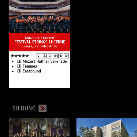
KONZERTE /
Konzert
FESTIVAL STRINGS LUCERNE
Luzern, Dreilindenstr. 89
CD Mozart Haffner Serenade
CD Femmes
CD Eastbound
BILDUNG