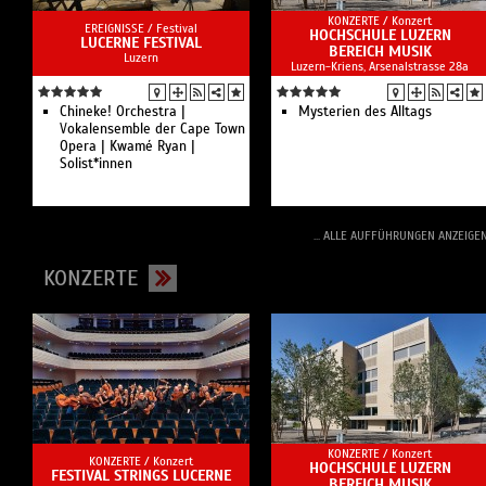
KONZERTE /
Konzert
EREIGNISSE /
Festival
HOCHSCHULE LUZERN
LUCERNE FESTIVAL
BEREICH MUSIK
Luzern
Luzern-Kriens, Arsenalstrasse 28a
Chineke! Orchestra |
Mysterien des Alltags
Vokalensemble der Cape Town
Opera | Kwamé Ryan |
Solist*innen
... ALLE AUFFÜHRUNGEN ANZEIGE
KONZERTE
KONZERTE /
Konzert
KONZERTE /
Konzert
HOCHSCHULE LUZERN
FESTIVAL STRINGS LUCERNE
BEREICH MUSIK