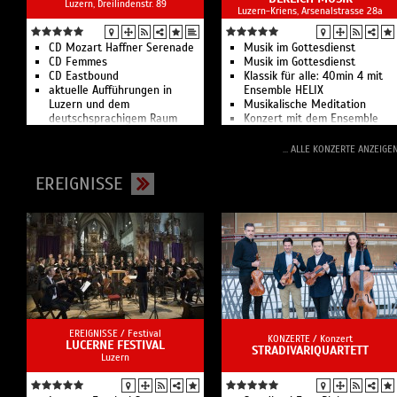
Luzern, Dreilindenstr. 89
Luzern-Kriens, Arsenalstrasse 28a
CD Mozart Haffner Serenade
Musik im Gottesdienst
CD Femmes
Musik im Gottesdienst
CD Eastbound
Klassik für alle: 40min 4 mit
aktuelle Aufführungen in
Ensemble HELIX
Luzern und dem
Musikalische Meditation
deutschsprachigem Raum
Konzert mit dem Ensemble
HELIX zum Thema «American
Dreams»
... ALLE KONZERTE ANZEIGE
Mysterien des Alltags
4. Luzerner Chornacht
EREIGNISSE
Musik im Gottesdienst
How to present yourself –
Auftrittstraining für
Gründer:innen
Kirchweihkonzert – The Sound
of Baroque
Von der Idee zum Handeln –
Workshop für Macher:innen
Musik im Gottesdienst
Podium – Orgel
Choralamt
EREIGNISSE /
Festival
KONZERTE /
Konzert
LUCERNE FESTIVAL
Musik im Gottesdienst
STRADIVARIQUARTETT
Luzern
Online Info-Event Bachelor of
Arts/Musik und Bewegung
Vierte Fachtagung