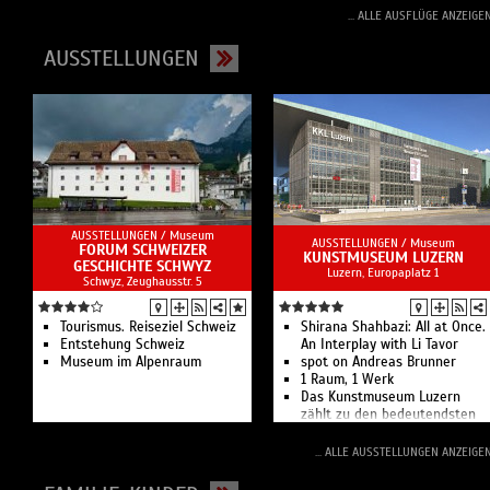
... ALLE AUSFLÜGE ANZEIGE
AUSSTELLUNGEN
AUSSTELLUNGEN /
Museum
AUSSTELLUNGEN /
Museum
FORUM SCHWEIZER
KUNSTMUSEUM LUZERN
GESCHICHTE SCHWYZ
Luzern, Europaplatz 1
Schwyz, Zeughausstr. 5
Tourismus. Reiseziel Schweiz
Shirana Shahbazi: All at Once.
Entstehung Schweiz
An Interplay with Li Tavor
Museum im Alpenraum
spot on Andreas Brunner
1 Raum, 1 Werk
Das Kunstmuseum Luzern
zählt zu den bedeutendsten
Schweizer Kunstmuseen für
zeitgenössische Kunst.
... ALLE AUSSTELLUNGEN ANZEIGE