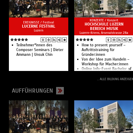
KONZERTE /
Konzert
EREIGNISSE /
Festival
HOCHSCHULE LUZERN
LUCERNE FESTIVAL
BEREICH MUSIK
Luzern
Luzern-Kriens, Arsenalstrasse 28a
Teilnehmer*innen des
How to present yourself –
Composer Seminars | Dieter
Auftrittstraining für
Ammann | Unsuk Chin
Gründer:innen
Von der Idee zum Handeln –
Workshop für Macher:innen
Online Info-Event Bachelor of
Arts/Musik und Bewegung
Vierte Fachtagung
... ALLE BILDUNG ANZEIGE
Musikgeragogik –
Fokusthema: Musik im hohen
AUFFÜHRUNGEN
Alter
Besuchswoche Musik
mittendrin
Info-Tag Musik 2026
Studium an der Hochschule
Luzern - Musik
Weiterbildung