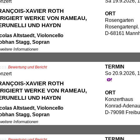
Sa 19.9.2026, 
nzert
WR Symphonieorchester
ançois-Xavier Roth, Dirigent (Foto)
RANÇOIS-XAVIER ROTH
ORT
IRIGIERT WERKE VON RAMEAU,
Rosengarten
an-Philippe Rameau: Suite aus der Oper
ERUNELLI UND HAYDN
Rosengartenpl.
es Indes galantes"
D-68161 Mann
ancesca Verunelli: Konzert für Violoncello
colas Altstaedt, Violoncello
d Orchester (Kompositionsauftrag des
obhan Stagg, Sopran
R, Uraufführung)
audia Mahnke, Mezzosopran
 weitere Informationen
seph Haydn: Messe B-Dur Hob. XXII:14
lien Behr, Tenor
Harmoniemesse")
tthew Rose, Bass
TERMIN
Bewertung und Bericht
DR-Rundfunkchor
So 20.9.2026, 1
nzert
:00 Uhr Konzerteinführung
WR Symphonieorchester
ançois-Xavier Roth, Dirigent (Foto)
RANÇOIS-XAVIER ROTH
IRIGIERT WERKE VON RAMEAU,
ORT
an-Philippe Rameau: Suite aus der Oper
ERUNELLI UND HAYDN
Konzerthaus
es Indes galantes"
Konrad-Adenaue
ancesca Verunelli: Konzert für Violoncello
colas Altstaedt, Violoncello
D-79098 Freibu
d Orchester (Kompositionsauftrag des
obhan Stagg, Sopran
R, Uraufführung)
audia Mahnke, Mezzosopran
 weitere Informationen
seph Haydn: Messe B-Dur Hob. XXII:14
lien Behr, Tenor
Harmoniemesse")
tthew Rose, Bass
TERMIN
Bewertung und Bericht