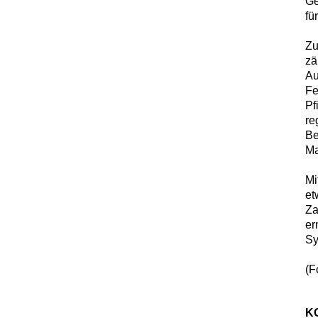
Ge
fü
Zu
zä
Au
Fe
Pf
re
Be
Ma
Mi
et
Za
er
Sy
(F
K