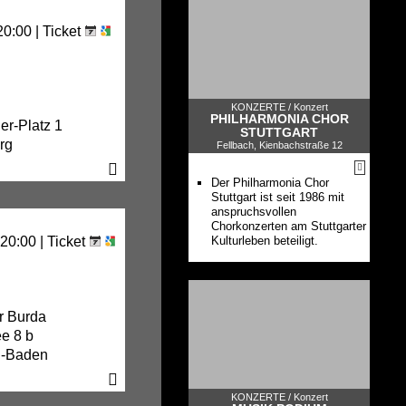
20:00 |
Ticket
KONZERTE /
Konzert
PHILHARMONIA CHOR
r-Platz 1
STUTTGART
rg
Fellbach, Kienbachstraße 12
Der Philharmonia Chor
Stuttgart ist seit 1986 mit
anspruchsvollen
Chorkonzerten am Stuttgarter
20:00 |
Ticket
Kulturleben beteiligt.
r Burda
ee 8 b
n-Baden
KONZERTE /
Konzert