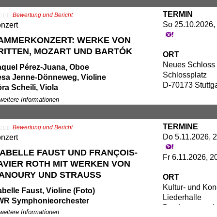
la Bartók: Klavierquintett C-Dur Sz 23
a-Won Rimmer, Violine
TERMIN
Bewertung und Bericht
lix Borel, Violine
So 25.10.2026, 
nzert
phael Sachs, Viola
nu Sundqvist, Violoncello
AMMERKONZERT: WERKE VON
nsjacob Staemmler, Klavier
RITTEN, MOZART UND BARTÓK
ORT
Neues Schloss S
ogramm:
quel Pérez-Juana, Oboe
Schlossplatz
njamin Britten: "Phantasy", Quartett für
sa Jenne-Dönneweg, Violine
D-70173 Stuttga
oe und Streichtrio op. 2
ra Scheili, Viola
lfgang Amadeus Mozart: Oboenquartett
na Mazurek, Violoncello
 weitere Informationen
Dur KV 370
la Bartók: Klavierquintett C-Dur Sz 23
a-Won Rimmer, Violine
TERMINE
Bewertung und Bericht
lix Borel, Violine
Do 5.11.2026, 2
nzert
phael Sachs, Viola
nu Sundqvist, Violoncello
SABELLE FAUST UND FRANÇOIS-
Fr 6.11.2026, 2
nsjacob Staemmler, Klavier
AVIER ROTH MIT WERKEN VON
ANOURY UND STRAUSS
ORT
ogramm:
Kultur- und Ko
njamin Britten: "Phantasy", Quartett für
abelle Faust, Violine (Foto)
Liederhalle
oe und Streichtrio op. 2
WR Symphonieorchester
Beethovensaal
lfgang Amadeus Mozart: Oboenquartett
ançois-Xavier Roth, Dirigent
 weitere Informationen