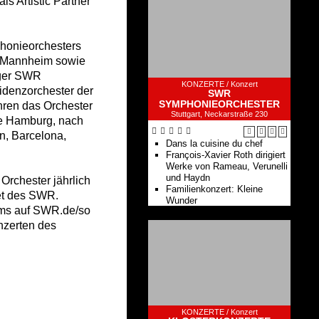
s Artistic Partner
honieorchesters
d Mannheim sowie
nger SWR
KONZERTE /
Konzert
idenzorchester der
SWR
SYMPHONIEORCHESTER
hren das Orchester
Stuttgart, Neckarstraße 230
ie Hamburg, nach
n, Barcelona,
Dans la cuisine du chef
François-Xavier Roth dirigiert
Werke von Rameau, Verunelli
und Haydn
Orchester jährlich
Familienkonzert: Kleine
et des SWR.
Wunder
ams auf SWR.de/so
Kammerkonzert: Werke von
Britten, Mozart und Bartók
nzerten des
Isabelle Faust und François-
Xavier Roth mit Werken von
Manoury und Strauss
Schulkonzert: Märchenklänge
Kitakonzert: Ich bin ich - und
wer bist du?
Mittagskonzert: Swann Van
KONZERTE /
Konzert
Rechem dirigiert Werke von