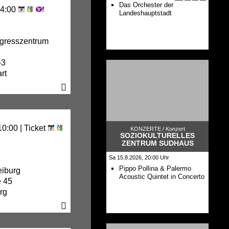
Das Orchester der
14:00
Landeshauptstadt
ngresszentrum
-3
rt
10:00 |
Ticket
KONZERTE /
Konzert
SOZIOKULTURELLES
ZENTRUM SUDHAUS
Sa 15.8.2026, 20:00 Uhr
Pippo Pollina & Palermo
iburg
Acoustic Quintet in Concerto
e 45
rg