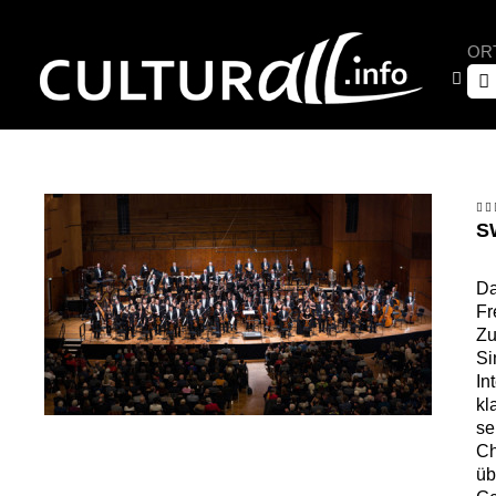
OR
S
Da
Fr
Zu
Si
In
kl
se
Ch
üb