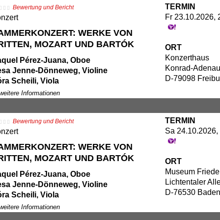
TERMIN
Bewertung und Bericht
perhelden der Musik
Fr 23.10.2026, 
nzert
perMozart, BatBeethoven und
nderBach retten die Musik
AMMERKONZERT: WERKE VON
RITTEN, MOZART UND BARTÓK
ORT
Konzerthaus
quel Pérez-Juana, Oboe
Konrad-Adenaue
sa Jenne-Dönneweg, Violine
D-79098 Freibu
ra Scheili, Viola
na Mazurek, Violoncello
 weitere Informationen
a-Won Rimmer, Violine
TERMIN
Bewertung und Bericht
lix Borel, Violine
Sa 24.10.2026, 
nzert
phael Sachs, Viola
nu Sundqvist, Violoncello
AMMERKONZERT: WERKE VON
nsjacob Staemmler, Klavier
RITTEN, MOZART UND BARTÓK
ORT
Museum Friede
ogramm:
quel Pérez-Juana, Oboe
Lichtentaler All
njamin Britten: "Phantasy", Quartett für
sa Jenne-Dönneweg, Violine
D-76530 Bade
oe und Streichtrio op. 2
ra Scheili, Viola
lfgang Amadeus Mozart: Oboenquartett
na Mazurek, Violoncello
 weitere Informationen
Dur KV 370