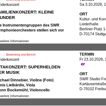
DR-Rundfunkchor
Sa 3.10.2026, 
nderkonzert
:00 Uhr Konzerteinführung
WR Symphonieorchester
ançois-Xavier Roth, Dirigent (Foto)
AMILIENKONZERT: KLEINE
ORT
UNDER
Kultur- und Ko
an-Philippe Rameau: Suite aus der Oper
Liederhalle
e Instrumentengruppen des SWR
es Indes galantes"
Berliner Platz 1
mphonieorchesters stellen sich vor
ancesca Verunelli: Konzert für Violoncello
D-70174 Stuttga
d Orchester (Kompositionsauftrag des
sikalischer Familientag im Rahmen von
R, Uraufführung)
 weitere Informationen
üren auf mit der Maus“
seph Haydn: Messe B-Dur Hob. XXII:14
 Kooperation mit dem Kultur- und
Harmoniemesse")
TERMIN
Bewertung und Bericht
ngresszentrum Liederhalle Stuttgart.
Fr 23.10.2026, 
nderkonzert
:00 Uhr Konzerteinführung
ntritt frei. Anmeldung erforderlich unter
ITAKONZERT: SUPERHELDEN
fo@liederhalle.de
ER MUSIK
ORT
SWR Studio Fre
chael Dinnebier, Violine (Foto)
Kartäuserstraß
nis Lielbārdis, Viola
D-79102 Freibu
onn Bockemühl, Violoncello
rolina Nees, Moderation
 weitere Informationen
ogramm: