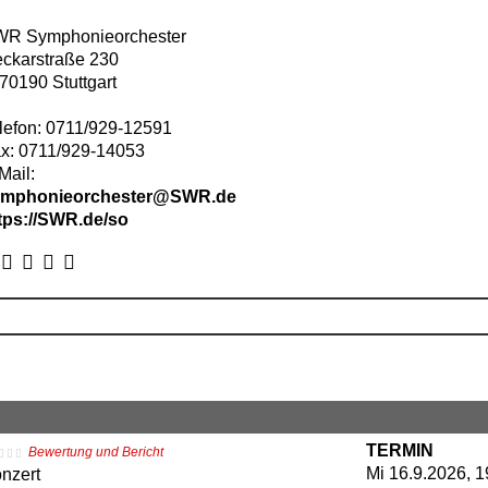
R Symphonieorchester
ckarstraße 230
70190
Stuttgart
lefon:
0711/929-12591
x:
0711/929-14053
Mail:
ymphonieorchester@SWR.de
tps://SWR.de/so
TERMIN
Bewertung und Bericht
Mi 16.9.2026, 1
nzert