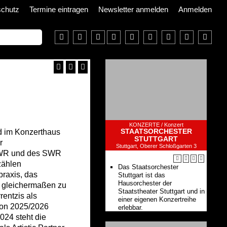
schutz
Termine eintragen
Newsletter anmelden
Anmelden
KONZERTE /
Konzert
STAATSORCHESTER
d im Konzerthaus
STUTTGART
r
Stuttgart, Oberer Schloßgarten 3
 SWR und des SWR
zählen
Das Staatsorchester
praxis, das
Stuttgart ist das
Hausorchester der
t gleichermaßen zu
Staatstheater Stuttgart und in
rentzis als
einer eigenen Konzertreihe
son 2025/2026
erlebbar.
024 steht die