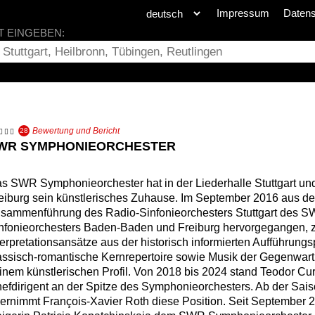
Impressum
Daten
T EINGEBEN:
Bewertung und Bericht
28
WR SYMPHONIEORCHESTER
s SWR Symphonieorchester hat in der Liederhalle Stuttgart un
eiburg sein künstlerisches Zuhause. Im September 2016 aus de
sammenführung des Radio-Sinfonieorchesters Stuttgart des
nfonieorchesters Baden-Baden und Freiburg hervorgegangen, 
terpretationsansätze aus der historisch informierten Aufführungs
assisch-romantische Kernrepertoire sowie Musik der Gegenwar
inem künstlerischen Profil. Von 2018 bis 2024 stand Teodor Cur
efdirigent an der Spitze des Symphonieorchesters. Ab der Sai
ernimmt François-Xavier Roth diese Position. Seit September 2