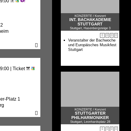
19:00
de Falla und Debussy
WKO meets Joris
Mehrgenerationenprojekt
Sonaten, Tänze und
U26-Konzert: Spanische
Interludien
KONZERTE /
Konzert
Nacht
The Birth Of The Violin
INT. BACHAKADEMIE
Aktuelle Konzerte des SWR
Der Reichtum des Klangs
STUTTGART
 2
Symphonieorchesters
Into The Deep
Stuttgart, Hasenbergsteige 3
heim
Tierisches zwischen Klassik
und Pop
Quasi Cool
Veranstalter der Bachwoche
und Europäisches Musikfest
Stuttgart
9:00 |
Ticket
r-Platz 1
rg
KONZERTE /
Konzert
STUTTGARTER
PHILHARMONIKER
Stuttgart, Leonhardsplatz 28