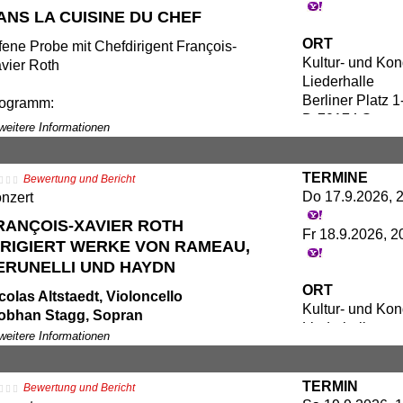
ANS LA CUISINE DU CHEF
ORT
fene Probe mit Chefdirigent François-
Kultur- und Ko
vier Roth
Liederhalle
Berliner Platz 1
ogramm:
D-70174 Stuttga
an-Philippe Rameau: Suite aus der Oper
 weitere Informationen
es Indes galantes“
TERMINE
twirkende:
Bewertung und Bericht
Do 17.9.2026, 2
R Symphonieorchester
nzert
ançois-Xavier Roth, Dirigent (Foto)
RANÇOIS-XAVIER ROTH
Fr 18.9.2026, 2
IRIGIERT WERKE VON RAMEAU,
ERUNELLI UND HAYDN
ORT
colas Altstaedt, Violoncello
Kultur- und Ko
obhan Stagg, Sopran
Liederhalle
audia Mahnke, Mezzosopran
 weitere Informationen
Beethovensaal
lien Behr, Tenor
Berliner Platz 1
tthew Rose, Bass
D-70174 Stuttga
TERMIN
Bewertung und Bericht
DR-Rundfunkchor