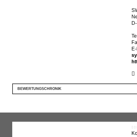
SW
Ne
D
-
Te
Fa
E-
s
ht
BEWERTUNGSCHRONIK
Ko