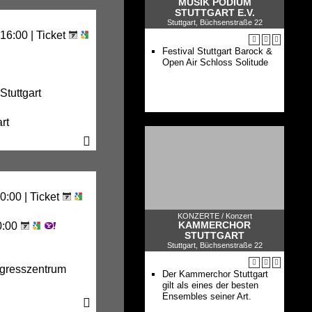
MUSIK PODIUM
STUTTGART E.V.
Stuttgart, Büchsenstraße 22
16:00 |
Ticket
Festival Stuttgart Barock &
Open Air Schloss Solitude
tuttgart
rt
0:00 |
Ticket
KONZERTE /
Konzert
KAMMERCHOR
0:00
STUTTGART
Stuttgart, Büchsenstraße 22
ngresszentrum
Der Kammerchor Stuttgart
gilt als eines der besten
Ensembles seiner Art.