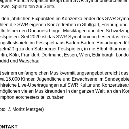
igerin Patricia Kopatchinskaja dem SWR Symphonieorchester al
r zwei Spielzeiten zur Seite.
 den jährlichen Fixpunkten im Konzertkalender des SWR Symp
hlen die SWR eigenen Konzertreihen in Stuttgart, Freiburg un
ftritte bei den Donaueschinger Musiktagen und den Schwetzi
stspielen. Seit 2020 ist das SWR Symphonieorchester das Res
ingstfestspiele im Festspielhaus Baden-Baden. Einladungen fü
gelmäßig zu den Salzburger Festspielen, in die Elbphilharmon
rlin, Köln, Frankfurt, Dortmund, Essen, Wien, Edinburgh, Londo
drid und Warschau.
t seinem umfangreichen Musikvermittlungsangebot erreicht das 
wa 15.000 Kinder, Jugendliche und Erwachsene im Sendegebi
hlreiche Live-Übertragungen auf SWR Kultur und Konzertstre
möglichen vielen Musikfreunden in der ganzen Welt, an den Ko
mphonieorchesters teilzuhaben.
oto: © Moritz Metzger)
ONTAKT