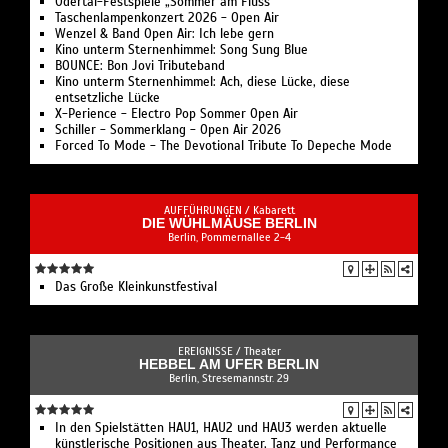
Odertal-Festspiele „Sommer am Fluss“
Taschenlampenkonzert 2026 - Open Air
Wenzel & Band Open Air: Ich lebe gern
Kino unterm Sternenhimmel: Song Sung Blue
BOUNCE: Bon Jovi Tributeband
Kino unterm Sternenhimmel: Ach, diese Lücke, diese
entsetzliche Lücke
X-Perience - Electro Pop Sommer Open Air
Schiller - Sommerklang - Open Air 2026
Forced To Mode - The Devotional Tribute To Depeche Mode
AUFFÜHRUNGEN /
Kabarett
DIE WÜHLMÄUSE BERLIN
Berlin, Pommernallee 2-4
Das Große Kleinkunstfestival
EREIGNISSE /
Theater
HEBBEL AM UFER BERLIN
Berlin, Stresemannstr. 29
In den Spielstätten HAU1, HAU2 und HAU3 werden aktuelle
künstlerische Positionen aus Theater, Tanz und Performance