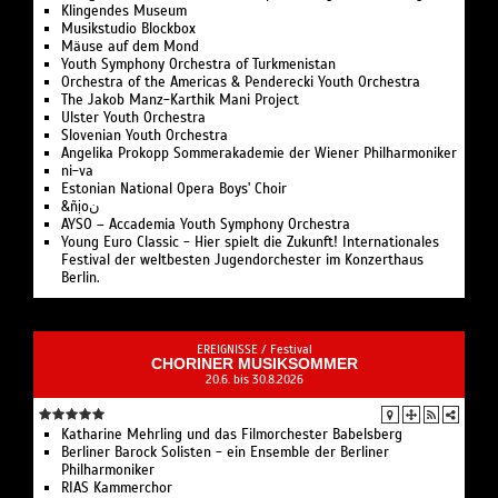
Klingendes Museum
beschränken sie sich auf die genaue Beschreibung des
Musikstudio Blockbox
Mordes und auf die Verhörszene, in der das Verbrechen
Mäuse auf dem Mond
schließlich ans Tageslicht kommt.
Youth Symphony Orchestra of Turk­menistan
Or­ches­tra of the Ameri­cas & Pen­de­recki Youth Orchestra
The Jakob Manz-Karthik Mani Project
Von und mit Anette Daugardt und Uwe Neumann
Ulster Youth Or­chestra
Ein Gastspiel von
www.kanttheaterberlin.de
Slo­ve­ni­an Youth Orchestra
Angelika Pro­kopp Som­mer­akademie der Wiener Philharmoniker
ni-va
Video
youtu.be/inOJ068WjS0
Estonian National Opera Boys' Choir
&ñịoن
20 / erm. 16 Euro
AYSO – Accademia Youth Symphony Orchestra
Young Euro Classic - Hier spielt die Zukunft! Internationales
Festival der weltbesten Jugendorchester im Konzerthaus
Berlin.
EREIGNISSE /
Festival
CHORINER MUSIKSOMMER
20.6. bis 30.8.2026
Katharine Mehrling und das Filmorchester Babelsberg
Berliner Barock Solisten - ein Ensemble der Berliner
Philharmoniker
RIAS Kammerchor