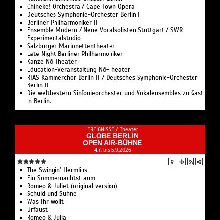
Chineke! Orchestra / Cape Town Opera
Deutsches Symphonie-Orchester Berlin I
Berliner Philharmoniker II
Ensemble Modern / Neue Vocalsolisten Stuttgart / SWR
Experimentalstudio
Salzburger Marionettentheater
Late Night Berliner Philharmoniker
Kanze Nō Theater
Education-Veranstaltung Nō-Theater
RIAS Kammerchor Berlin II / Deutsches Symphonie-Orchester
Berlin II
Die weltbestern Sinfonieorchester und Vokalensembles zu Gast
in Berlin.
EREIGNISSE /
Theater
GLOBE BERLIN
OPEN AIR-BÜHNE
4.7. bis 5.9.2026
The Swingin’ Hermlins
Ein Sommernachtstraum
Romeo & Juliet (original version)
Schuld und Sühne
Was Ihr wollt
Urfaust
Romeo & Julia