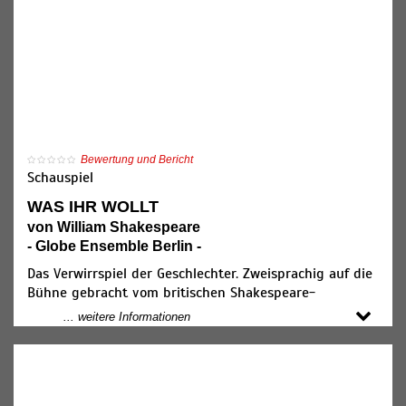
Bewertung und Bericht
Schauspiel
WAS IHR WOLLT
von William Shakespeare
- Globe Ensemble Berlin -
Das Verwirrspiel der Geschlechter. Zweisprachig auf die
Bühne gebracht vom britischen Shakespeare-
Spezialisten Ben Crystal. Open Air.
... weitere Informationen
„Was Ihr wollt“ ist DER Komödien-Klassiker von
Shakespeare, der auch in unserer Zeit politisch aktuell
und viel mehr als „nur“ eine Komödie ist. Das Stück