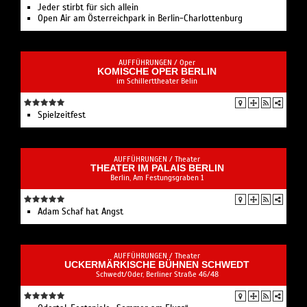
Jeder stirbt für sich allein
Open Air am Österreichpark in Berlin-Charlottenburg
AUFFÜHRUNGEN /
Oper
KOMISCHE OPER BERLIN
im Schillerttheater Belin
Spielzeit­fest
AUFFÜHRUNGEN /
Theater
THEATER IM PALAIS BERLIN
Berlin, Am Festungsgraben 1
Adam Schaf hat Angst
AUFFÜHRUNGEN /
Theater
UCKERMÄRKISCHE BÜHNEN SCHWEDT
Schwedt/Oder, Berliner Straße 46/48