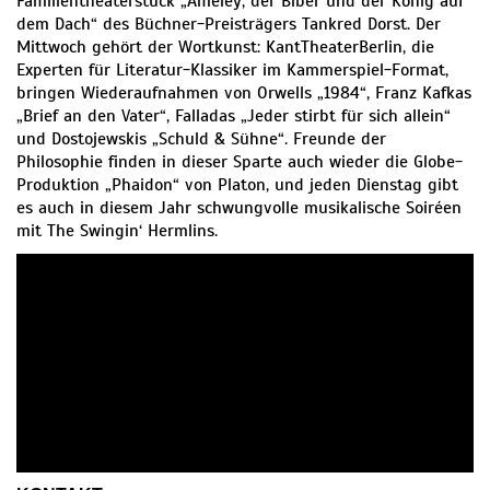
Familientheaterstück „Ameley, der Biber und der König auf
dem Dach“ des Büchner-Preisträgers Tankred Dorst. Der
Mittwoch gehört der Wortkunst: KantTheaterBerlin, die
Experten für Literatur-Klassiker im Kammerspiel-Format,
bringen Wiederaufnahmen von Orwells „1984“, Franz Kafkas
„Brief an den Vater“, Falladas „Jeder stirbt für sich allein“
und Dostojewskis „Schuld & Sühne“. Freunde der
Philosophie finden in dieser Sparte auch wieder die Globe-
Produktion „Phaidon“ von Platon, und jeden Dienstag gibt
es auch in diesem Jahr schwungvolle musikalische Soiréen
mit The Swingin‘ Hermlins.