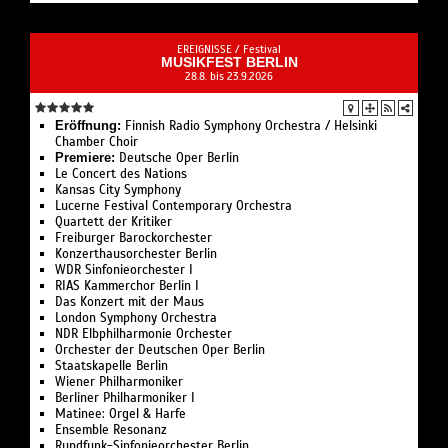
EREIGNISSE /
Festival
MUSIKFEST BERLIN
28.8. bis 23.9.2026
Eröffnung:
Finnish Radio Symphony Orchestra / Helsinki
Chamber Choir
Premiere:
Deutsche Oper Berlin
Le Concert des Nations
Kansas City Symphony
Lucerne Festival Contemporary Orchestra
Quartett der Kritiker
Freiburger Barockorchester
Konzerthausorchester Berlin
WDR Sinfonieorchester I
RIAS Kammerchor Berlin I
Das Konzert mit der Maus
London Symphony Orchestra
NDR Elbphilharmonie Orchester
Orchester der Deutschen Oper Berlin
Staatskapelle Berlin
Wiener Philharmoniker
Berliner Philharmoniker I
Matinee: Orgel & Harfe
Ensemble Resonanz
Rundfunk-Sinfonieorchester Berlin