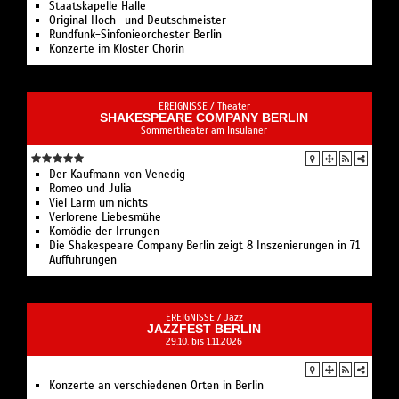
Staatskapelle Halle
Original Hoch- und Deutschmeister
Rundfunk-Sinfonieorchester Berlin
Konzerte im Kloster Chorin
EREIGNISSE /
Theater
SHAKESPEARE COMPANY BERLIN
Sommertheater am Insulaner
Der Kaufmann von Venedig
Romeo und Julia
Viel Lärm um nichts
Verlorene Liebesmühe
Komödie der Irrungen
Die Shakespeare Company Berlin zeigt 8 Inszenierungen in 71
Aufführungen
EREIGNISSE /
Jazz
JAZZFEST BERLIN
29.10. bis 1.11.2026
Konzerte an verschiedenen Orten in Berlin